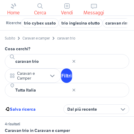
Home
Cerca
Vendi
Messaggi
trio cybex usato
trio inglesina otutto
caravan rimor
Ricerche
Subito
Caravan e camper
caravan trio
Cosa cerchi?
Caravan e
Filtri
Camper
Salva ricerca
Dal più recente
4 risultati
Caravan trio in Caravan e camper