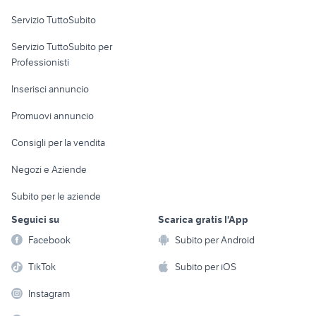
Servizio TuttoSubito
elettronica
per la casa e la
sports e hobby
Servizio TuttoSubito per
persona
Informatica
Animali
Professionisti
Arredamento e
Console e
Accessori per
Casalinghi
Inserisci annuncio
Videogiochi
animali
Elettrodomestici
Promuovi annuncio
Audio/Video
Musica e Film
Giardino e Fai da te
Consigli per la vendita
Fotografia
Libri e Riviste
Abbigliamento e
Negozi e Aziende
Telefonia
Strumenti Musicali
Accessori
Subito per le aziende
Sports
Tutto per i bambini
Seguici su
Scarica gratis l'App
Biciclette
Facebook
Subito per Android
Collezionismo
TikTok
Subito per iOS
Instagram