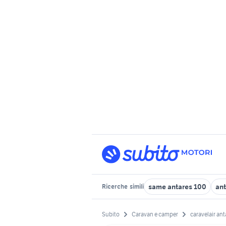
same antares 100
an
Ricerche
simili
Subito
Caravan e camper
caravelair ant