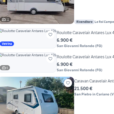
11
Rivenditore
Le Roi Campe
Roulotte Caravelair Antares 
6.900 €
Vetrina
San Giovanni Rotondo
(
FG
)
Roulotte Caravelair Antares 
6.900 €
6
San Giovanni Rotondo
(
FG
)
Caravan Caravelair Ant
21.500 €
San Pietro in Cariano
(
V