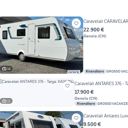
Caravelair CARAVELARI
22.900 €
Genola
(
CN
)
14
Rivenditore
GROSSO VAC
Caravelair ANTARES 376 - 
17.900 €
Genola
(
CN
)
13
Rivenditore
GROSSO VACANZE
Caravelair Antares Lu
9.500 €