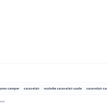
tares camper
caravelair
roulotte caravelair usate
caravelair c
ares