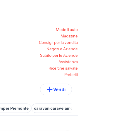
Modelli auto
Magazine
Consigli per la vendita
Negozi e Aziende
Subito per le Aziende
Assistenza
Ricerche salvate
Preferiti
Vendi
amper Piemonte
caravan caravelair camper
camper ducato usat