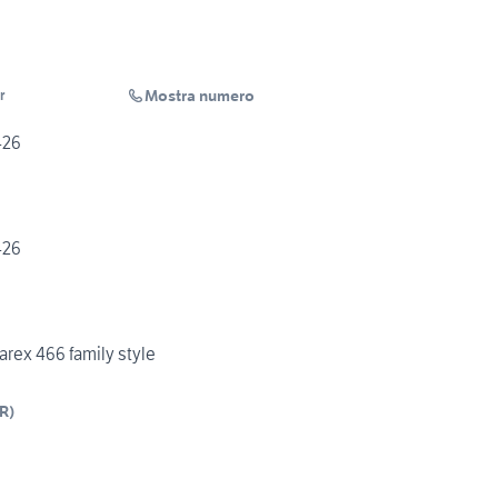
Mostra numero
r
Lux 426
Lux 426
arex 466 family style
R
)