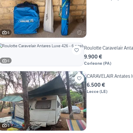
6
Roulotte Caravelair Anta
9.900 €
6
Corleone
(
PA
)
CARAVELAIR Antates l
6.500 €
Lecce
(
LE
)
6