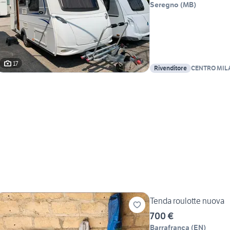
Seregno
(
MB
)
17
Rivenditore
CENTRO MIL
Tenda roulotte nuova
700 €
Barrafranca
(
EN
)