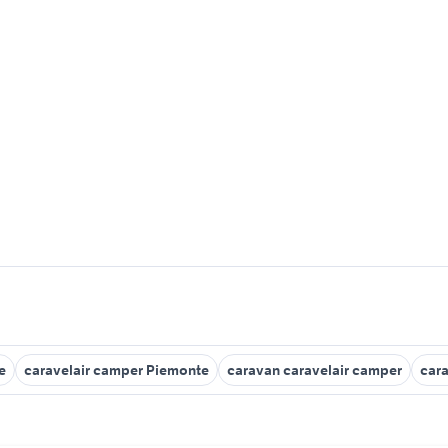
e
caravelair camper Piemonte
caravan caravelair camper
cara