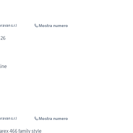
Mostra numero
ravan s.r.l
Lux 426
Line
Mostra numero
ravan s.r.l
arex 466 family style