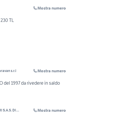
Mostra numero
 230 TL
Mostra numero
ravan s.r.l
del 1997 da rivedere in saldo
Mostra numero
 S.A.S. DI
AMIGLIO
NA E C.