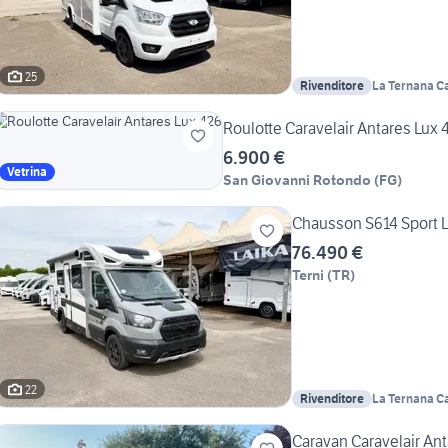
25
Rivenditore
La Ternana Ca
Roulotte Caravelair Antares 
6.900 €
Vetrina
San Giovanni Rotondo
(
FG
)
Chausson S614 Sport 
76.490 €
Terni
(
TR
)
22
Rivenditore
La Ternana Ca
Caravan Caravelair Ant