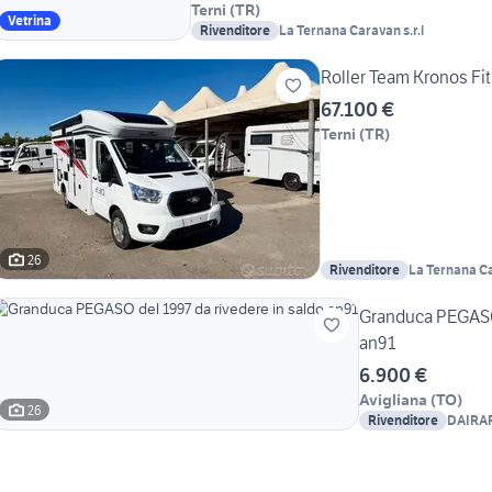
Terni
(
TR
)
Vetrina
Rivenditore
La Ternana Caravan s.r.l
Roller Team Kronos Fit
67.100 €
Terni
(
TR
)
26
Rivenditore
La Ternana Ca
Granduca PEGASO 
an91
6.900 €
Avigliana
(
TO
)
26
Rivenditore
DAIRARI
SCOGN
GIOVAN