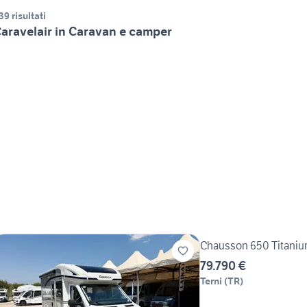
39 risultati
aravelair in Caravan e camper
Chausson 650 Titaniu
79.790 €
Terni
(
TR
)