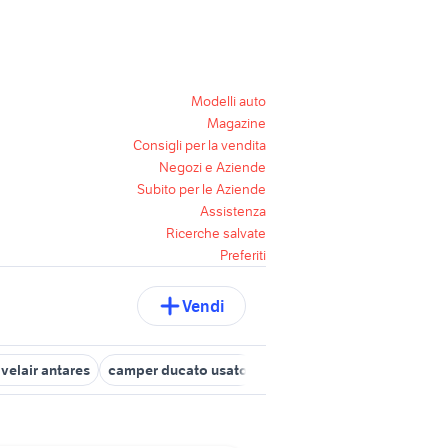
Modelli auto
Magazine
Consigli per la vendita
Negozi e Aziende
Subito per le Aziende
Assistenza
Ricerche salvate
Preferiti
Vendi
velair antares
camper ducato usato
roulotte 500 euro
camper 