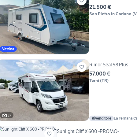
21.500 €
San Pietro in Cariano
(
V
Vetrina
Rimor Seal 98 Plus
57.000 €
Terni
(
TR
)
27
Rivenditore
La Ternana Ca
Sunlight Cliff X 600 -PROMO-