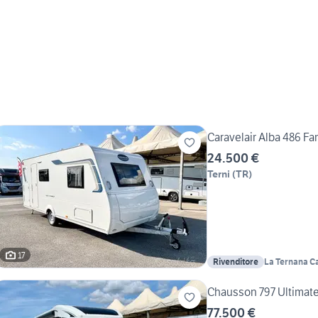
Caravelair Alba 486 F
24.500 €
Terni
(
TR
)
17
Rivenditore
La Ternana Ca
Chausson 797 Ultimat
77.500 €