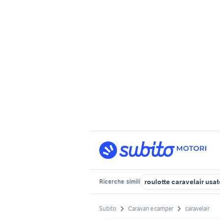
roulotte caravelair usat
Ricerche
simili
Subito
Caravan e camper
caravelair