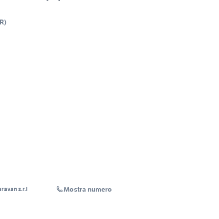
R
)
Mostra numero
ravan s.r.l