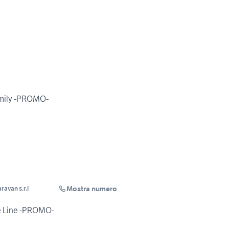
amily -PROMO-
Mostra numero
ravan s.r.l
e Line -PROMO-