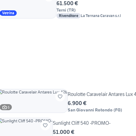
61.500 €
Terni
(
TR
)
Vetrina
Rivenditore
La Ternana Caravan s.r.l
Roulotte Caravelair Antares 
6.900 €
6
San Giovanni Rotondo
(
FG
)
Sunlight Cliff 540 -PROMO-
51.000 €