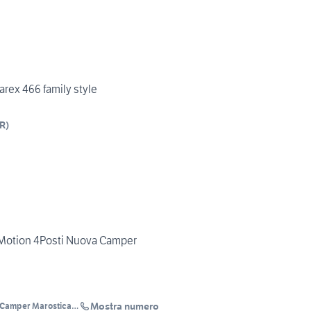
arex 466 family style
R
)
 Motion 4Posti Nuova Camper
Mostra numero
Camper Marostica