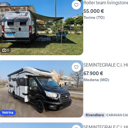
Roller team li
55.000 €
Torino
(
TO
)
6
SEMINTEGRALE C.I. H
67.900 €
Modena
(
MO
)
Vetrina
Rivenditore
CARAVAN CA
SEMINTEGRALE C.I. H