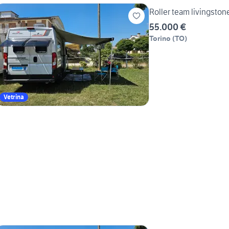
Roller team li
55.000 €
Torino
(
TO
)
Vetrina