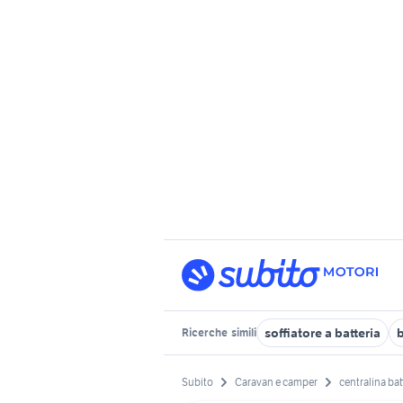
soffiatore a batteria
b
Ricerche
simili
Subito
Caravan e camper
centralina bat