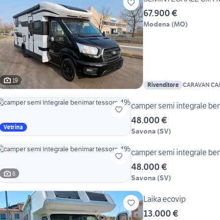
67.900 €
Modena
(
MO
)
19
Rivenditore
CARAVAN CA
camper semi integrale be
48.000 €
Vetrina
Savona
(
SV
)
camper semi integrale be
48.000 €
6
Savona
(
SV
)
Laika ecovip
13.000 €