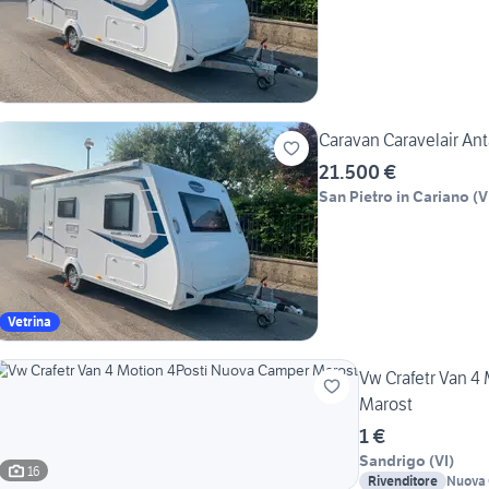
Caravan Caravelair Ant
21.500 €
San Pietro in Cariano
(
V
Vetrina
Vw Crafetr Van 4
Marost
1 €
Sandrigo
(
VI
)
16
Rivenditore
Nuova 