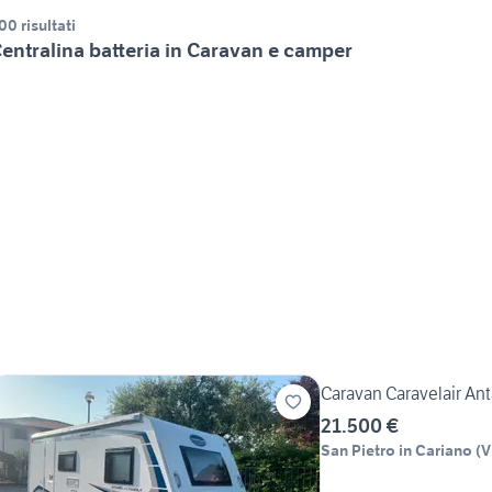
00 risultati
entralina batteria in Caravan e camper
Caravan Caravelair Ant
21.500 €
San Pietro in Cariano
(
V