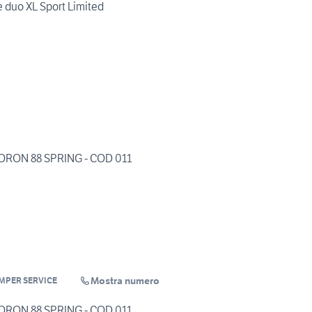
vingstone duo XL Sport Limited
ORON 88 SPRING - COD 011
Mostra numero
MPER SERVICE
ORON 88 SPRING - COD 011