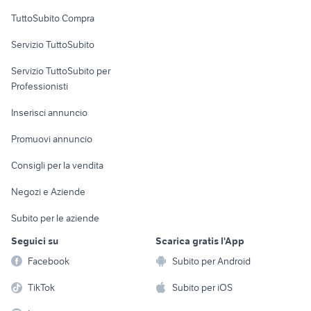
Uffici e Locali
TuttoSubito Compra
commerciali
Servizio TuttoSubito
elettronica
per la casa e la
sports e hobby
Servizio TuttoSubito per
persona
Informatica
Animali
Professionisti
Arredamento e
Console e
Accessori per
Casalinghi
Inserisci annuncio
Videogiochi
animali
Elettrodomestici
Promuovi annuncio
Audio/Video
Musica e Film
Giardino e Fai da te
Consigli per la vendita
Fotografia
Libri e Riviste
Abbigliamento e
Negozi e Aziende
Telefonia
Strumenti Musicali
Accessori
Subito per le aziende
Sports
Tutto per i bambini
Seguici su
Scarica gratis l'App
Biciclette
Facebook
Subito per Android
Collezionismo
TikTok
Subito per iOS