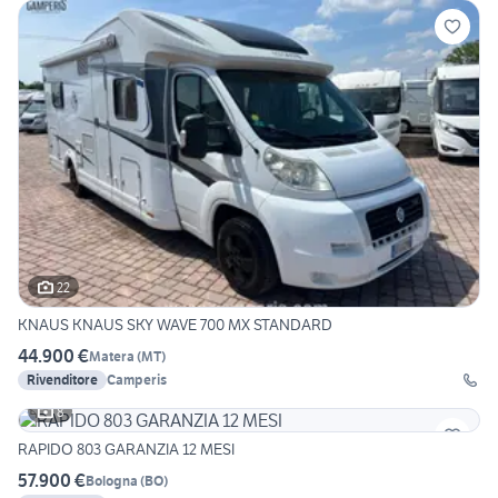
22
KNAUS KNAUS SKY WAVE 700 MX STANDARD
44.900 €
Matera
(
MT
)
Rivenditore
Camperis
8
RAPIDO 803 GARANZIA 12 MESI
57.900 €
Bologna
(
BO
)