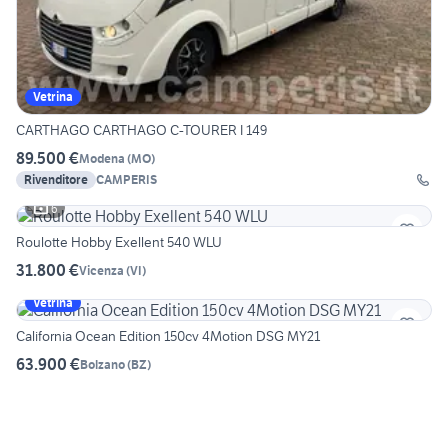
Vetrina
CARTHAGO CARTHAGO C-TOURER I 149
89.500 €
Modena
(
MO
)
Rivenditore
CAMPERIS
6
Roulotte Hobby Exellent 540 WLU
31.800 €
Vicenza
(
VI
)
Vetrina
California Ocean Edition 150cv 4Motion DSG MY21
63.900 €
Bolzano
(
BZ
)