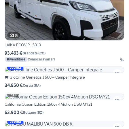
16
LAIKA ECOVIP L3010
93.463 €
Grandate
(
CO
)
Rivenditore
Comocaravan srl
Vetrina
🚐 Giottiline Genetics J 500 – Camper Integrale
34.950 €
Cervia
(
RA
)
6
California Ocean Edition 150cv 4Motion DSG MY21
63.900 €
Bolzano
(
BZ
)
Vetrina