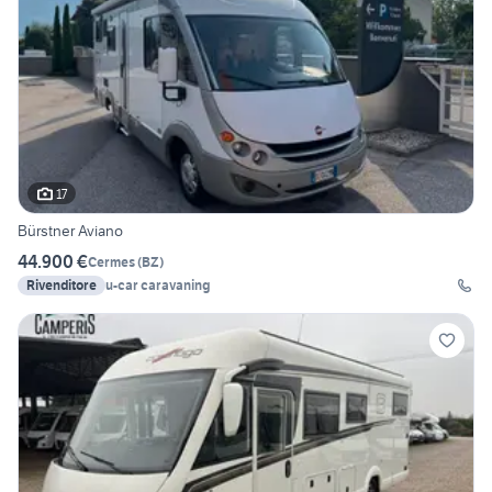
17
Bürstner Aviano
44.900 €
Cermes
(
BZ
)
Rivenditore
u-car caravaning