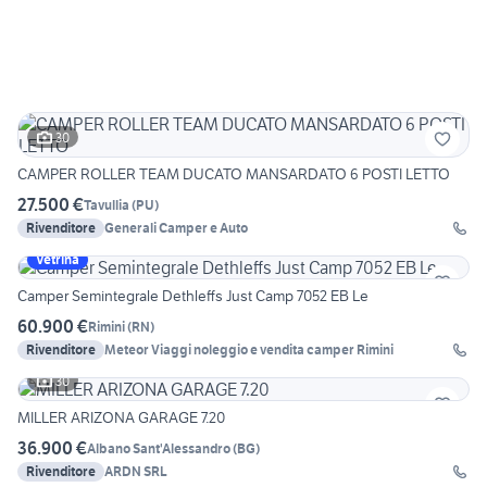
30
CAMPER ROLLER TEAM DUCATO MANSARDATO 6 POSTI LETTO
27.500 €
Tavullia
(
PU
)
Rivenditore
Generali Camper e Auto
Vetrina
Camper Semintegrale Dethleffs Just Camp 7052 EB Le
60.900 €
Rimini
(
RN
)
Rivenditore
Meteor Viaggi noleggio e vendita camper Rimini
30
MILLER ARIZONA GARAGE 7.20
36.900 €
Albano Sant'Alessandro
(
BG
)
Rivenditore
ARDN SRL