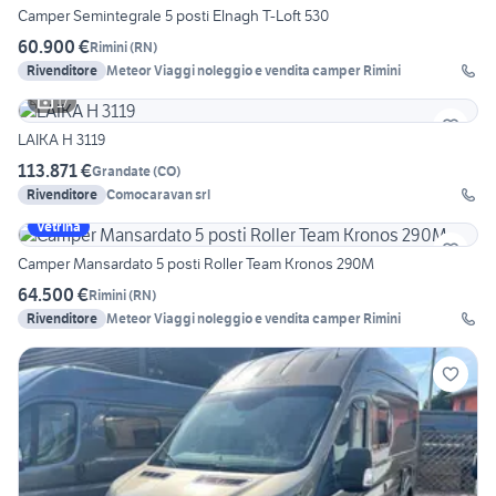
Camper Semintegrale 5 posti Elnagh T-Loft 530
60.900 €
Rimini
(
RN
)
Rivenditore
Meteor Viaggi noleggio e vendita camper Rimini
17
LAIKA H 3119
113.871 €
Grandate
(
CO
)
Rivenditore
Comocaravan srl
Vetrina
Camper Mansardato 5 posti Roller Team Kronos 290M
64.500 €
Rimini
(
RN
)
Rivenditore
Meteor Viaggi noleggio e vendita camper Rimini