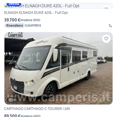
Vetrina
ELNAGH ELNAGH DUKE 420L - Full Opt
39.700 €
Modena
(
MO
)
Rivenditore
CAMPERIS
26
CARTHAGO CARTHAGO C-TOURER I 149
89.500 €
Modena
(
MO
)