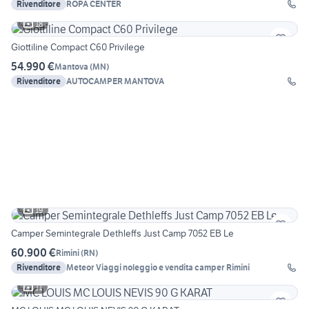
Rivenditore
ROPA CENTER
18
Giottiline Compact C60 Privilege
54.990 €
Mantova
(
MN
)
Rivenditore
AUTOCAMPER MANTOVA
19
Camper Semintegrale Dethleffs Just Camp 7052 EB Le
60.900 €
Rimini
(
RN
)
Rivenditore
Meteor Viaggi noleggio e vendita camper Rimini
11