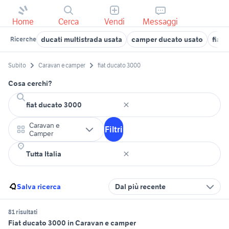
Home
Cerca
Vendi
Messaggi
ducati multistrada usata
camper ducato usato
fiat 
Ricerche
Subito
Caravan e camper
fiat ducato 3000
Cosa cerchi?
Caravan e
Filtri
Camper
Salva ricerca
Dal più recente
81 risultati
Fiat ducato 3000 in Caravan e camper