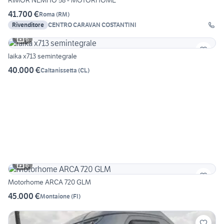
RIMOR NEMHO 58 - MOTORHOME
41.700 €
Roma
(
RM
)
Rivenditore
CENTRO CARAVAN COSTANTINI
6
laika x713 semintegrale
40.000 €
Caltanissetta
(
CL
)
6
Motorhome ARCA 720 GLM
45.000 €
Montaione
(
FI
)