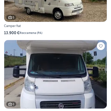
5
Camper fiat
13.900 €
Roccamena
(
PA
)
6