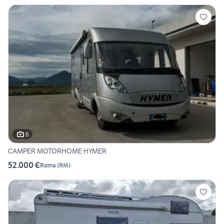
6
CAMPER MOTORHOME HYMER
52.000 €
Roma
(
RM
)