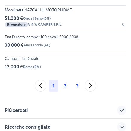
24
Mobilvetta NAZCA H11 MOTORHOME
51.000 €
Orio al Serio
(
BG
)
Rivenditore
V & W CAMPER S.R.L.
6
Fiat Ducato, camper 160 cavalli 3000 2008
30.000 €
Alessandria
(
AL
)
6
Camper Fiat Ducato
12.000 €
Roma
(
RM
)
1
2
3
Più cercati
Correlati
Richerche simili
Suggerimenti
Ricerche consigliate