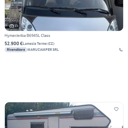
13
Hymer/eriba B694SL Class
52.900 €
Lamezia Terme
(
CZ
)
Rivenditore
MARUCAMPER SRL