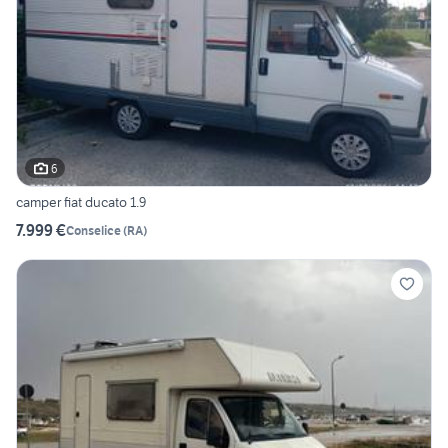
6
camper fiat ducato 1.9
7.999 €
Conselice
(
RA
)