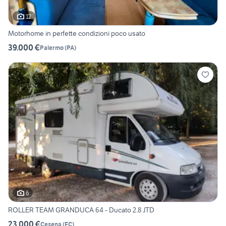
12
Motorhome in perfette condizioni poco usato
39.000 €
Palermo
(
PA
)
6
ROLLER TEAM GRANDUCA 64 - Ducato 2.8 JTD
23.000 €
Cesena
(
FC
)