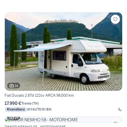
24
Fiat Ducato 2.8Td 122cv ARCA 98.000 km
17.990 €
Trento
(
TN
)
Rivenditore
MYAUTO DI BM
24