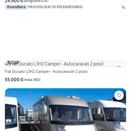
24.900 €
Savigliano
(
CN
)
Rivenditore
FRIS HOLIDAY DI FRISONE FABIO
5
Fiat Ducato L3H2 Camper - Autocaravan 2 posti
55.000 €
Imola
(
BO
)