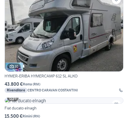
30
HYMER-ERIBA HYMERCAMP 612 SL ALKO
43.800 €
Roma
(
RM
)
Rivenditore
CENTRO CARAVAN COSTANTINI
6
Fiat ducato elnagh
15.500 €
Rimini
(
RN
)