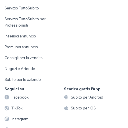
Servizio TuttoSubito
elettronica
per la casa e la
sports e hobby
Servizio TuttoSubito per
persona
Informatica
Animali
Professionisti
Arredamento e
Console e
Accessori per
Casalinghi
Inserisci annuncio
Videogiochi
animali
Elettrodomestici
Promuovi annuncio
Audio/Video
Musica e Film
Giardino e Fai da te
Consigli per la vendita
Fotografia
Libri e Riviste
Abbigliamento e
Negozi e Aziende
Telefonia
Strumenti Musicali
Accessori
Subito per le aziende
Sports
Tutto per i bambini
Seguici su
Scarica gratis l'App
Biciclette
Facebook
Subito per Android
Collezionismo
TikTok
Subito per iOS
Instagram