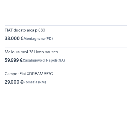
6
FIAT ducato arca p 680
38.000 €
Montagnana
(
PD
)
6
Mc louis mc4 381 letto nautico
59.999 €
Casalnuovo di Napoli
(
NA
)
6
Camper Fiat XDREAM 557G
29.000 €
Pomezia
(
RM
)