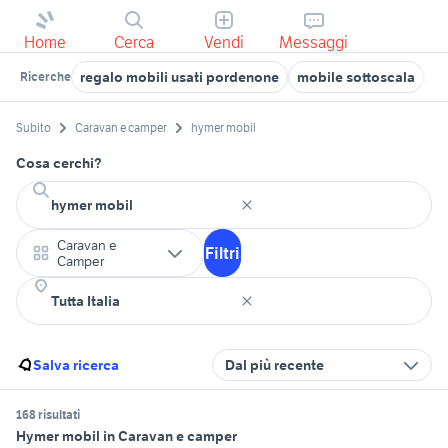
Home
Cerca
Vendi
Messaggi
regalo mobili usati pordenone
mobile sottoscala
re
Ricerche
Subito
Caravan e camper
hymer mobil
Cosa cerchi?
Caravan e
Filtri
Camper
Salva ricerca
Dal più recente
168 risultati
Hymer mobil in Caravan e camper