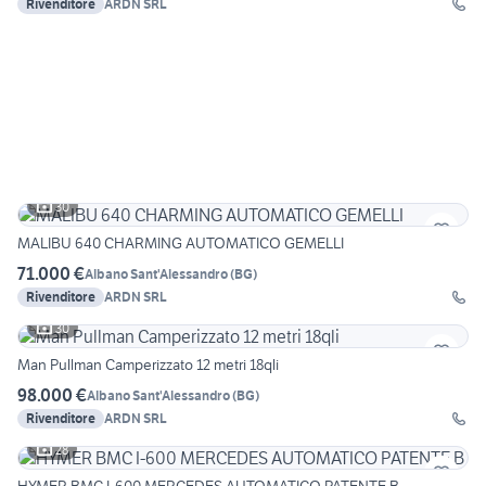
Rivenditore
ARDN SRL
30
MALIBU 640 CHARMING AUTOMATICO GEMELLI
71.000 €
Albano Sant'Alessandro
(
BG
)
Rivenditore
ARDN SRL
30
Man Pullman Camperizzato 12 metri 18qli
98.000 €
Albano Sant'Alessandro
(
BG
)
Rivenditore
ARDN SRL
28