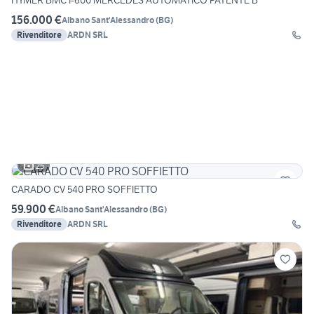
HYMER BMC I-600 MERCEDES AUTOMATICO PATENTE B
156.000 €
Albano Sant'Alessandro
(
BG
)
Rivenditore
ARDN SRL
25
CARADO CV 540 PRO SOFFIETTO
59.900 €
Albano Sant'Alessandro
(
BG
)
Rivenditore
ARDN SRL