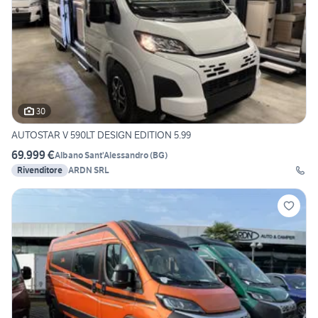
30
AUTOSTAR V 590LT DESIGN EDITION 5.99
69.999 €
Albano Sant'Alessandro
(
BG
)
Rivenditore
ARDN SRL