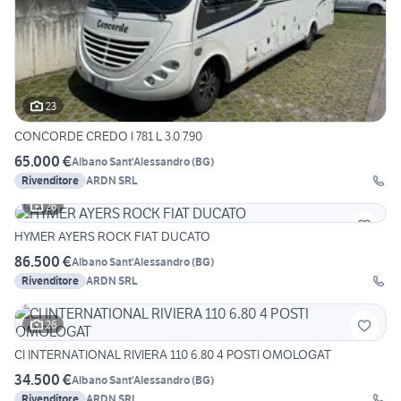
23
CONCORDE CREDO I 781 L 3.0 7.90
65.000 €
Albano Sant'Alessandro
(
BG
)
Rivenditore
ARDN SRL
26
HYMER AYERS ROCK FIAT DUCATO
86.500 €
Albano Sant'Alessandro
(
BG
)
Rivenditore
ARDN SRL
26
CI INTERNATIONAL RIVIERA 110 6.80 4 POSTI OMOLOGAT
34.500 €
Albano Sant'Alessandro
(
BG
)
Rivenditore
ARDN SRL