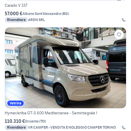
Carado V 337
57.000 €
Albano Sant'Alessandro
(
BG
)
Rivenditore
ARDN SRL
Vetrina
Hymer/eriba GT-S 600 Mediterranee - Semintegrale l
110.310 €
Druento
(
TO
)
Rivenditore
VR CAMPER - VENDITA E NOLEGGIO CAMPER TORINO