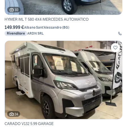
30
HYMER ML T 580 4X4 MERCEDES AUTOMATICO
149.999 €
Albano Sant'Alessandro
(
BG
)
Rivenditore
ARDN SRL
24
CARADO V132 5.99 GARAGE