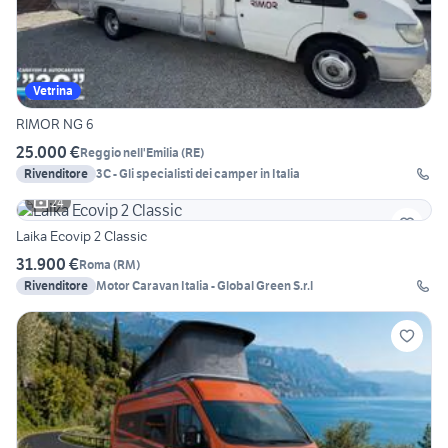
Vetrina
RIMOR NG 6
25.000 €
Reggio nell'Emilia
(
RE
)
Rivenditore
3C - Gli specialisti dei camper in Italia
24
Laika Ecovip 2 Classic
31.900 €
Roma
(
RM
)
Rivenditore
Motor Caravan Italia - Global Green S.r.l