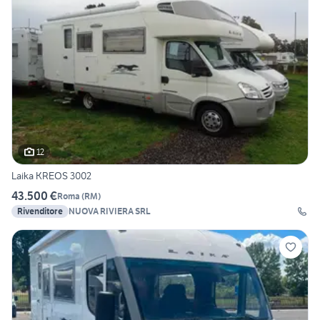
12
Laika KREOS 3002
43.500 €
Roma
(
RM
)
Rivenditore
NUOVA RIVIERA SRL