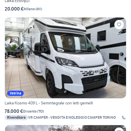
Laika Ecovip2i
20.000 €
Milano
(
MI
)
Vetrina
Laika Kosmo 409 L - Semintegrale con letti gemelli
78.000 €
Druento
(
TO
)
Rivenditore
VR CAMPER - VENDITA E NOLEGGIO CAMPER TORINO