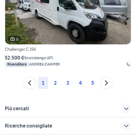
11
Challenger C 256
52.500 €
Scurzolengo
(
AT
)
Rivenditore
ANDREA CAMPER
1
2
3
4
5
Più cercati
Correlati
Richerche simili
Suggerimenti
Ricerche consigliate
golf 7 1.6 tdi 110cv
laika kreos
camper 5 posti