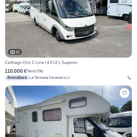
30
Carthago Chic C-Line I 4.9 LE L Superior
110.000 €
Terni
(
TR
)
Rivenditore
La Ternana Caravan s.r.l