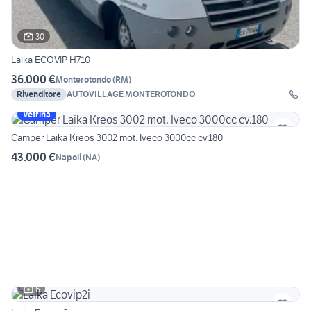
30
Laika ECOVIP H710
36.000 €
Monterotondo
(
RM
)
Rivenditore
AUTOVILLAGE MONTEROTONDO
Vetrina
Camper Laika Kreos 3002 mot. Iveco 3000cc cv.180
43.000 €
Napoli
(
NA
)
6