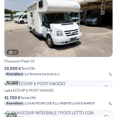
24
Chausson Flash 03
30.000 €
Terni
(
TR
)
Rivenditore
La Ternana Caravan s.r.l
24
Laika ECOVIP 6 POSTI VIAGGIO
41.700 €
Torino
(
TO
)
Rivenditore
LUXAUTO SNC DEI F.LLI RIENTE LUIGI E MARCO
5