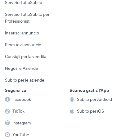
Servizio TuttoSubito
elettronica
per la casa e la
sports e hobby
Servizio TuttoSubito per
persona
Informatica
Animali
Professionisti
Arredamento e
Console e
Accessori per
Casalinghi
Inserisci annuncio
Videogiochi
animali
Elettrodomestici
Promuovi annuncio
Audio/Video
Musica e Film
Giardino e Fai da te
Consigli per la vendita
Fotografia
Libri e Riviste
Abbigliamento e
Negozi e Aziende
Telefonia
Strumenti Musicali
Accessori
Subito per le aziende
Sports
Tutto per i bambini
Seguici su
Scarica gratis l'App
Biciclette
Facebook
Subito per Android
Collezionismo
TikTok
Subito per iOS
Instagram
YouTube