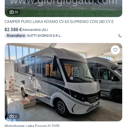
30
CAMPER PURO LAIKA KOSMO CV 60 SUPREMO CON 180 CV E
82.586 €
Alessandria
(
AL
)
Rivenditore
GATTI GIORGIO S.R.L.
11
Motorhome Laika Ecovip H 3109