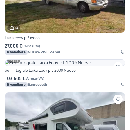
14
Laika ecovip 2 iveco
27.000 €
Roma
(
RM
)
Rivenditore
NUOVA RIVIERA SRL
14
Semintegrale Laika Ecovip L 2009 Nuovo
103.605 €
Varese
(
VA
)
Rivenditore
Sanrocco Srl