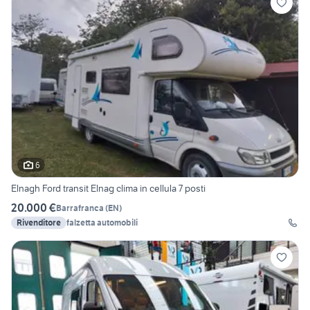
6
Elnagh Ford transit Elnag clima in cellula 7 posti
20.000 €
Barrafranca
(
EN
)
Rivenditore
falzetta automobili