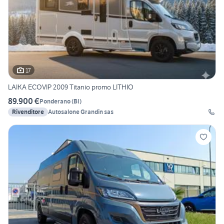
17
LAIKA ECOVIP 2009 Titanio promo LITHIO
89.900 €
Ponderano
(
BI
)
Rivenditore
Autosalone Grandin sas