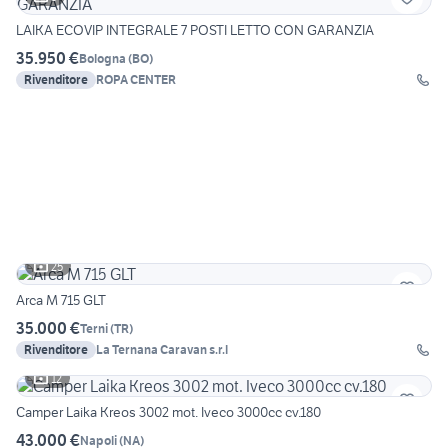
LAIKA ECOVIP INTEGRALE 7 POSTI LETTO CON GARANZIA
35.950 €
Bologna
(
BO
)
Rivenditore
ROPA CENTER
25
Arca M 715 GLT
35.000 €
Terni
(
TR
)
Rivenditore
La Ternana Caravan s.r.l
12
Camper Laika Kreos 3002 mot. Iveco 3000cc cv.180
43.000 €
Napoli
(
NA
)