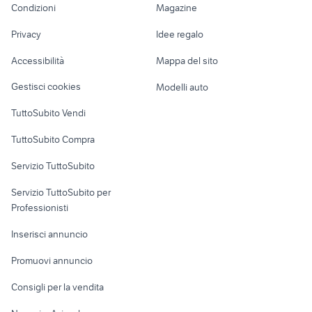
Condizioni
Magazine
Terreni e rustici
Attrezzature di
arca camper
camper burstner
Nautica
lavoro
minivan camper
euroyacht camper
Privacy
Idee regalo
Garage e box
Caravan e Camper
Accessibilità
Mappa del sito
Loft, mansarde e
Veicoli commerciali
altro
Gestisci cookies
Modelli auto
Case vacanza
TuttoSubito Vendi
Uffici e Locali
TuttoSubito Compra
commerciali
Servizio TuttoSubito
elettronica
per la casa e la
sports e hobby
Servizio TuttoSubito per
persona
Informatica
Animali
Professionisti
Arredamento e
Console e
Accessori per
Casalinghi
Inserisci annuncio
Videogiochi
animali
Elettrodomestici
Promuovi annuncio
Audio/Video
Musica e Film
Giardino e Fai da te
Consigli per la vendita
Fotografia
Libri e Riviste
Abbigliamento e