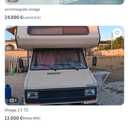
semintegrale mirage
24.000 €
Lucca
(
LU
)
6
Mirage 2.5 TD
13.000 €
Roma
(
RM
)