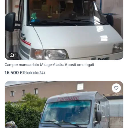
6
Camper mansardato Mirage Alaska 6posti omologati
16.500 €
Trisobbio
(
AL
)