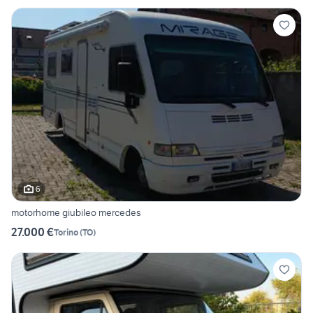
6
motorhome giubileo mercedes
27.000 €
Torino
(
TO
)