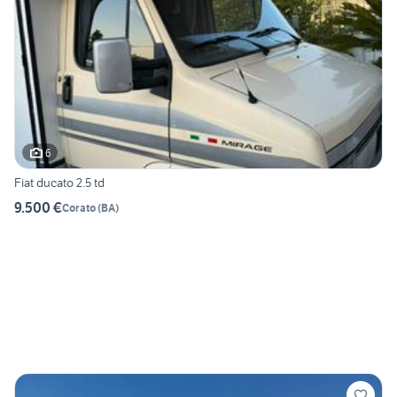
6
Fiat ducato 2.5 td
9.500 €
Corato
(
BA
)