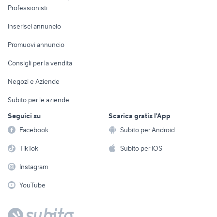
Informatica
Animali
Professionisti
Arredamento e
Console e
Accessori per
Casalinghi
Inserisci annuncio
Videogiochi
animali
Elettrodomestici
Promuovi annuncio
Audio/Video
Musica e Film
Giardino e Fai da te
Consigli per la vendita
Fotografia
Libri e Riviste
Abbigliamento e
Negozi e Aziende
Telefonia
Strumenti Musicali
Accessori
Subito per le aziende
Sports
Tutto per i bambini
Seguici su
Scarica gratis l'App
Biciclette
Facebook
Subito per Android
Collezionismo
TikTok
Subito per iOS
Instagram
YouTube