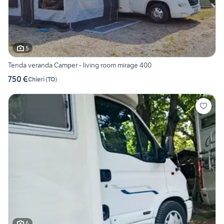
5
Tenda veranda Camper - living room mirage 400
750 €
Chieri
(
TO
)
6