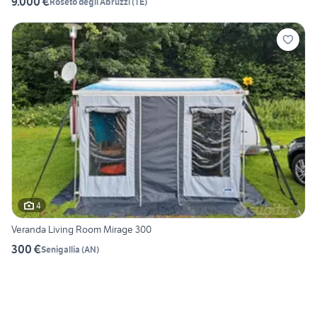
9.000 €
Roseto degli Abruzzi
(
TE
)
4
Veranda Living Room Mirage 300
300 €
Senigallia
(
AN
)