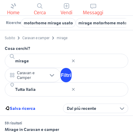
Home
Cerca
Vendi
Messaggi
motorhome mirage usato
mirage motorhome motori
Ricerche
Subito
Caravan e camper
mirage
Cosa cerchi?
Caravan e
Filtri
Camper
Salva ricerca
Dal più recente
59 risultati
Mirage in Caravan e camper