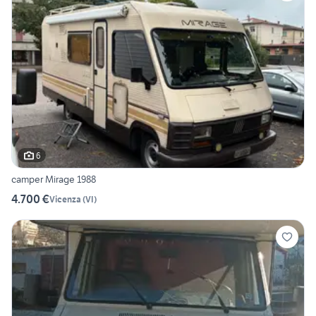
6
camper Mirage 1988
4.700 €
Vicenza
(
VI
)