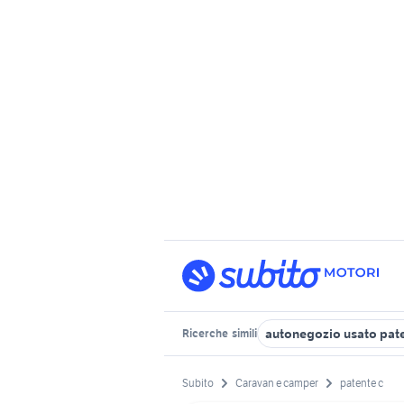
autonegozio usato pat
Ricerche
simili
Subito
Caravan e camper
patente c