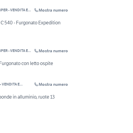
Mostra numero
PER - VENDITA E
GIO CAMPER
O
C 540 - Furgonato Expedition
Mostra numero
PER - VENDITA E
GIO CAMPER
O
Furgonato con letto ospite
Mostra numero
- VENDITA E
CAMPER TORINO
onde in alluminio, ruote 13