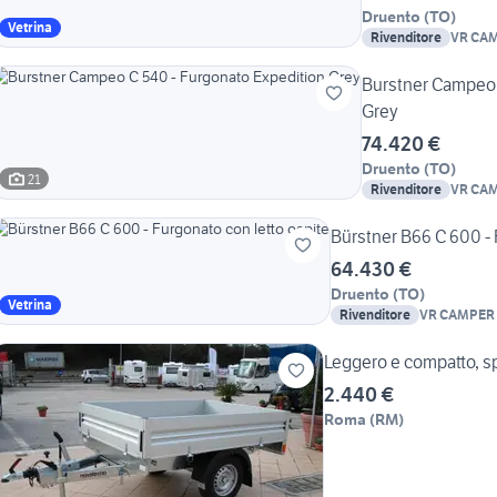
Druento
(
TO
)
Vetrina
Rivenditore
VR CAM
NOLEG
TORIN
Burstner Campeo 
Grey
74.420 €
Druento
(
TO
)
21
Rivenditore
VR CAM
NOLEG
TORIN
Bürstner B66 C 600 - 
64.430 €
Druento
(
TO
)
Vetrina
Rivenditore
VR CAMPER 
NOLEGGIO 
Leggero e compatto, sp
2.440 €
Roma
(
RM
)