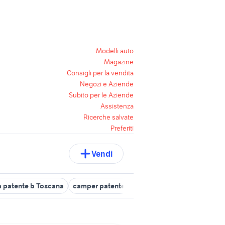
Modelli auto
Magazine
Consigli per la vendita
Negozi e Aziende
Subito per le Aziende
Assistenza
Ricerche salvate
Preferiti
Vendi
ta patente b Toscana
camper patente c usato
motorhome patente