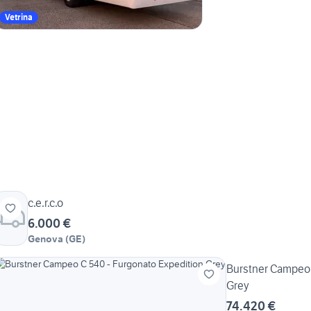
Vetrina
c.e.r.c.o
6.000 €
Genova
(
GE
)
Burstner Campeo 
Grey
74.420 €