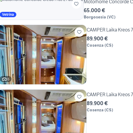
Motorhome Concorde Cre
65.000 €
Vetrina
Borgosesia
(
VC
)
CAMPER Laika Kreos 7
89.900 €
Cosenza
(
CS
)
6
CAMPER Laika Kreos 7
89.900 €
Cosenza
(
CS
)