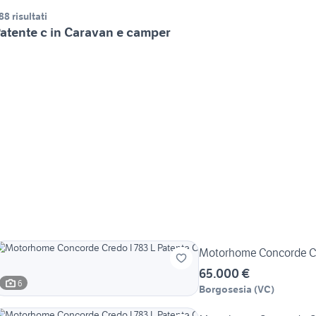
88 risultati
atente c in Caravan e camper
Motorhome Concorde Cre
65.000 €
6
Borgosesia
(
VC
)