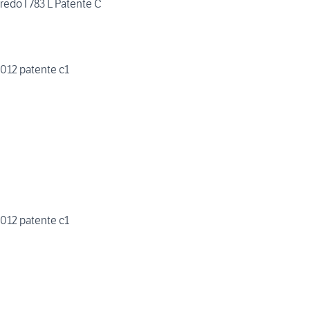
do I 783 L Patente C
012 patente c1
012 patente c1