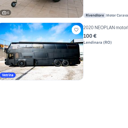
6
Rivenditore
Motor Caravan
Green S.r.l
2020 NEOPLAN moto
100 €
Lendinara
(
RO
)
Vetrina