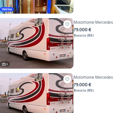
Vetrina
Motorhome Mercedes 
79.000 €
Brescia
(
BS
)
6
Motorhome Mercedes 
79.000 €
Brescia
(
BS
)