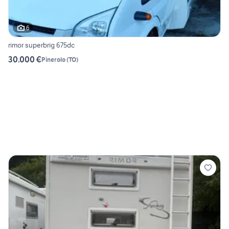
6
rimor superbrig 675dc
30.000 €
Pinerolo
(
TO
)