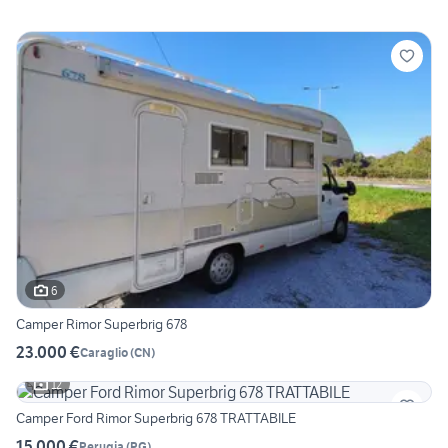
6
Camper Rimor Superbrig 678
23.000 €
Caraglio
(
CN
)
12
Camper Ford Rimor Superbrig 678 TRATTABILE
15.000 €
Perugia
(
PG
)