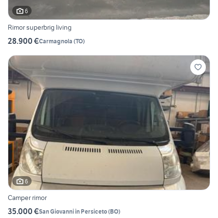
6
Rimor superbrig living
28.900 €
Carmagnola
(
TO
)
6
Camper rimor
35.000 €
San Giovanni in Persiceto
(
BO
)