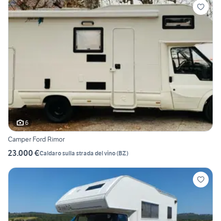
6
Camper Ford Rimor
23.000 €
Caldaro sulla strada del vino
(
BZ
)