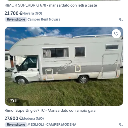
RIMOR SUPERBRIG 678 - mansardato con letti a caste
21.700 €
Novara
(
NO
)
Rivenditore
Camper Rent Novara
11
Rimor SuperBrig 677 TC - Mansardato con ampio gara
27.900 €
Modena
(
MO
)
Rivenditore
MEGLIOLI - CAMPER MODENA