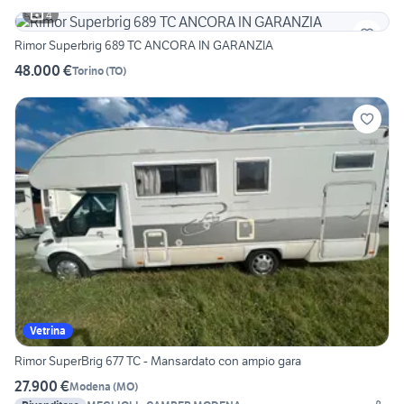
4
Rimor Superbrig 689 TC ANCORA IN GARANZIA
48.000 €
Torino
(
TO
)
Vetrina
Rimor SuperBrig 677 TC - Mansardato con ampio gara
27.900 €
Modena
(
MO
)