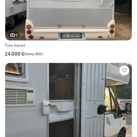
6
Fors transit
24.000 €
Roma
(
RM
)