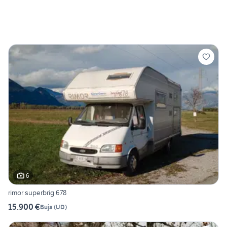
6
rimor superbrig 678
15.900 €
Buja
(
UD
)