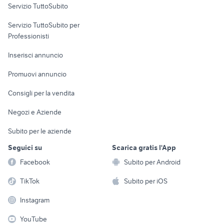
Servizio TuttoSubito
elettronica
per la casa e la
sports e hobby
Servizio TuttoSubito per
persona
Informatica
Animali
Professionisti
Arredamento e
Console e
Accessori per
Casalinghi
Inserisci annuncio
Videogiochi
animali
Elettrodomestici
Promuovi annuncio
Audio/Video
Musica e Film
Giardino e Fai da te
Consigli per la vendita
Fotografia
Libri e Riviste
Abbigliamento e
Negozi e Aziende
Telefonia
Strumenti Musicali
Accessori
Subito per le aziende
Sports
Tutto per i bambini
Seguici su
Scarica gratis l'App
Biciclette
Facebook
Subito per Android
Collezionismo
TikTok
Subito per iOS
Instagram
YouTube