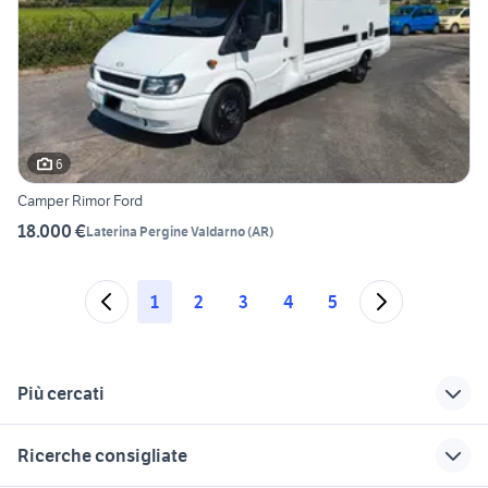
6
Camper Rimor Ford
18.000 €
Laterina Pergine Valdarno
(
AR
)
1
2
3
4
5
Più cercati
Correlati
Richerche simili
Suggerimenti
Ricerche consigliate
rimor 677 tc
camper usati umbria
camper burstner