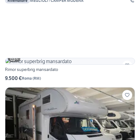
Rivenditore
MEGLIOLI - CAMPER MODENA
5
Rimor superbrig mansardato
9.500 €
Roma
(
RM
)