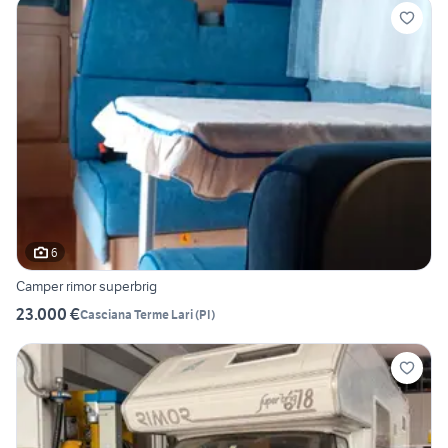
6
Camper rimor superbrig
23.000 €
Casciana Terme Lari
(
PI
)