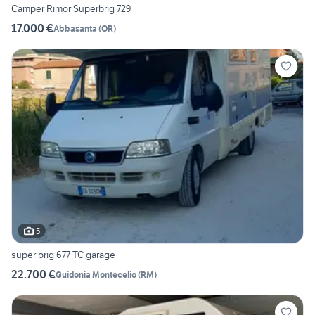
Camper Rimor Superbrig 729
17.000 €
Abbasanta
(
OR
)
5
super brig 677 TC garage
22.700 €
Guidonia Montecelio
(
RM
)