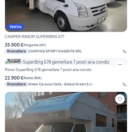
Vetrina
CAMPER RIMOR SUPERBRIG 677
35.900 €
Magenta
(
MI
)
Rivenditore
CAMPING SPORT MAGENTA SRL
12
Rimor SuperBrig 678 gemellare 7 posti aria condiz
22.900 €
Roma
(
RM
)
Rivenditore
Motor Caravan Italia - Global Green S.r.l