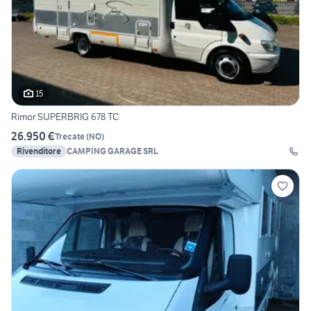
15
Rimor SUPERBRIG 678 TC
26.950 €
Trecate
(
NO
)
Rivenditore
CAMPING GARAGE SRL