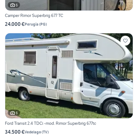
6
Camper Rimor Superbrig 677 TC
24.000 €
Perugia
(
PG
)
6
Ford Transit 2.4 TDCi -mod. Rimor Superbrig 677tc
34.500 €
Vedelago
(
TV
)