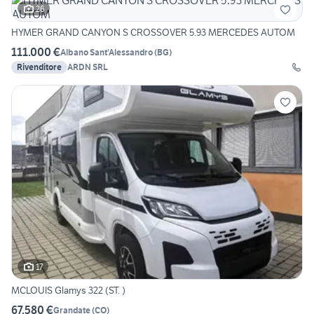
26
HYMER GRAND CANYON S CROSSOVER 5.93 MERCEDES AUTOM
111.000 €
Albano Sant'Alessandro
(
BG
)
Rivenditore
ARDN SRL
17
MCLOUIS Glamys 322 (ST. )
67.580 €
Grandate
(
CO
)