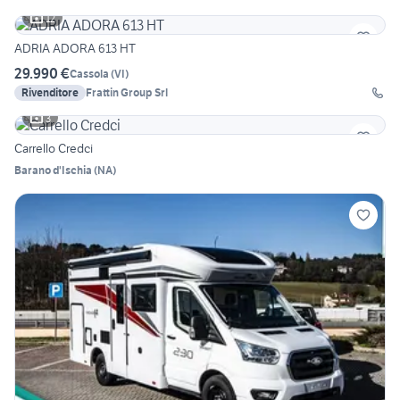
12
ADRIA ADORA 613 HT
29.990 €
Cassola
(
VI
)
Rivenditore
Frattin Group Srl
3
Carrello Credci
Barano d'Ischia
(
NA
)