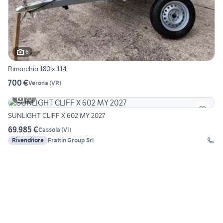
6
Rimorchio 180 x 114
700 €
Verona
(
VR
)
20
SUNLIGHT CLIFF X 602 MY 2027
69.985 €
Cassola
(
VI
)
Rivenditore
Frattin Group Srl