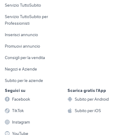
Servizio TuttoSubito
elettronica
per la casa e la
sports e hobby
Servizio TuttoSubito per
persona
Informatica
Animali
Professionisti
Arredamento e
Console e
Accessori per
Casalinghi
Inserisci annuncio
Videogiochi
animali
Elettrodomestici
Promuovi annuncio
Audio/Video
Musica e Film
Giardino e Fai da te
Consigli per la vendita
Fotografia
Libri e Riviste
Abbigliamento e
Negozi e Aziende
Telefonia
Strumenti Musicali
Accessori
Subito per le aziende
Sports
Tutto per i bambini
Seguici su
Scarica gratis l'App
Biciclette
Facebook
Subito per Android
Collezionismo
TikTok
Subito per iOS
Instagram
YouTube