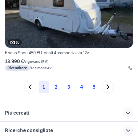
10
Knaus Sport 450 FU-posti 4-camperizzata 12v
13.990 €
Vigevano
(
PV
)
Rivenditore
Desimone-rv
1
2
3
4
5
Più cercati
Correlati
Richerche simili
Suggerimenti
Ricerche consigliate
cerchi in lega jeep
camper usati
camper usati