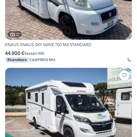
22
KNAUS KNAUS SKY WAVE 700 MX STANDARD
44.900 €
Sassari
(
SS
)
Rivenditore
CAMPERIS SPA