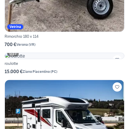
Vetrina
Rimorchio 180 x 114
700 €
Verona
(
VR
)
4
roulotte
15.000 €
Ziano Piacentino
(
PC
)