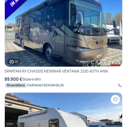
20
SPARTAN RV CHASSIS NEWMAR VENTANA 3330 40TH ANN
89.900 €
Ozzero
(
MI
)
Rivenditore
CARAVAN SCHIAVOLIN