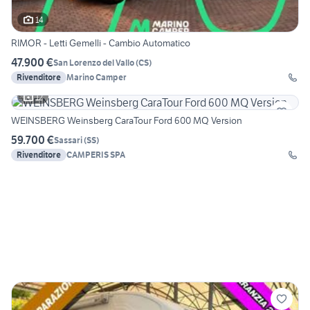
14
RIMOR - Letti Gemelli - Cambio Automatico
47.900 €
San Lorenzo del Vallo
(
CS
)
Rivenditore
Marino Camper
12
WEINSBERG Weinsberg CaraTour Ford 600 MQ Version
59.700 €
Sassari
(
SS
)
Rivenditore
CAMPERIS SPA