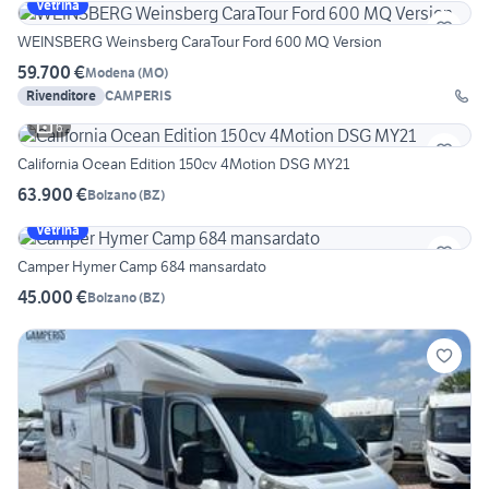
Vetrina
WEINSBERG Weinsberg CaraTour Ford 600 MQ Version
59.700 €
Modena
(
MO
)
Rivenditore
CAMPERIS
6
California Ocean Edition 150cv 4Motion DSG MY21
63.900 €
Bolzano
(
BZ
)
Vetrina
Camper Hymer Camp 684 mansardato
45.000 €
Bolzano
(
BZ
)