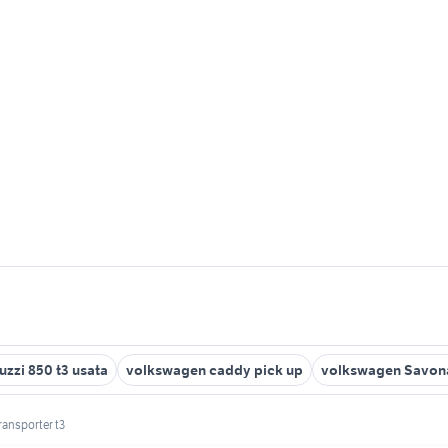
zzi 850 t3 usata
volkswagen caddy pick up
volkswagen Savona
ansporter t3