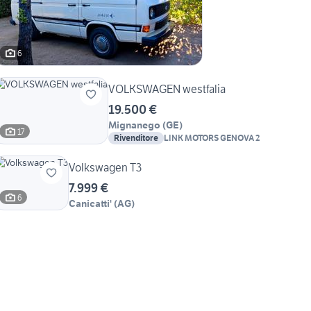
6
VOLKSWAGEN westfalia
19.500 €
Mignanego
(
GE
)
17
Rivenditore
LINK MOTORS GENOVA 2
Volkswagen T3
7.999 €
6
Canicatti'
(
AG
)