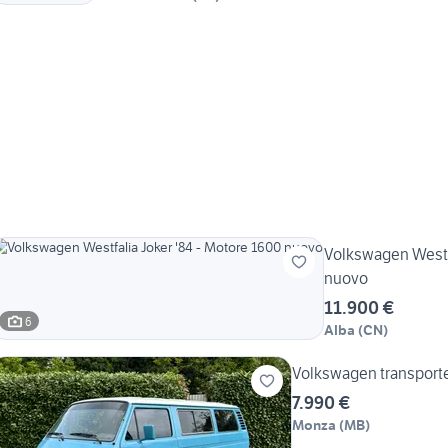
Volkswagen Westfa
nuovo
11.900 €
6
Alba
(
CN
)
Volkswagen transporte
7.990 €
Monza
(
MB
)