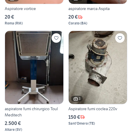
Aspiratore vortice
aspiratore marca Aspita
20 €
20 €
Roma
(
RM
)
Corato
(
BA
)
3
aspiratore fumi chirurgico Toul
Aspiratore fumi coclea 220v
Meditech
150 €
2.500 €
Sant'Omero
(
TE
)
Altare
(
SV
)