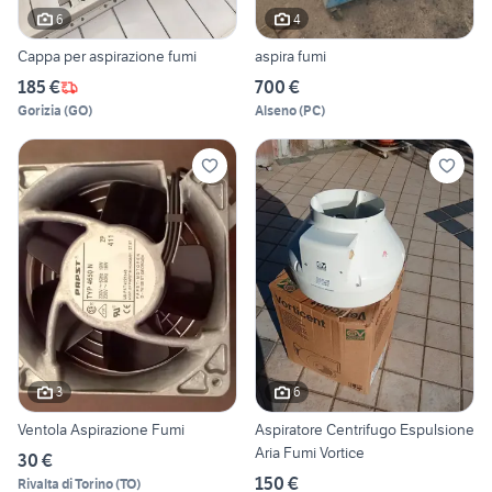
6
4
Cappa per aspirazione fumi
aspira fumi
185 €
700 €
Gorizia
(
GO
)
Alseno
(
PC
)
3
6
Ventola Aspirazione Fumi
Aspiratore Centrifugo Espulsione
Aria Fumi Vortice
30 €
150 €
Rivalta di Torino
(
TO
)