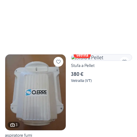
Vetrina
Stufa a Pellet
380 €
Vetralla
(
VT
)
3
aspiratore fumi