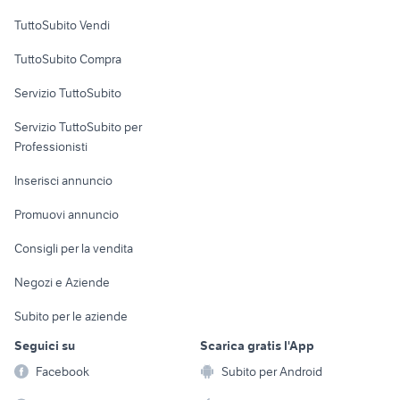
Case vacanza
TuttoSubito Vendi
Uffici e Locali
TuttoSubito Compra
commerciali
Servizio TuttoSubito
elettronica
per la casa e la
sports e hobby
Servizio TuttoSubito per
persona
Informatica
Animali
Professionisti
Arredamento e
Console e
Accessori per
Casalinghi
Inserisci annuncio
Videogiochi
animali
Elettrodomestici
Promuovi annuncio
Audio/Video
Musica e Film
Giardino e Fai da te
Consigli per la vendita
Fotografia
Libri e Riviste
Abbigliamento e
Negozi e Aziende
Telefonia
Strumenti Musicali
Accessori
Subito per le aziende
Sports
Tutto per i bambini
Seguici su
Scarica gratis l'App
Biciclette
Facebook
Subito per Android
Collezionismo