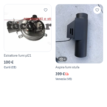
Estrattore fumi pl21
4
100 €
Aspira fumi stufa
Curti
(
CE
)
399 €
Venezia
(
VE
)