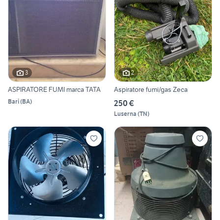
3
2
ASPIRATORE FUMI marca TATA
Aspiratore fumi/gas Zeca
Bari
(
BA
)
250 €
Luserna
(
TN
)