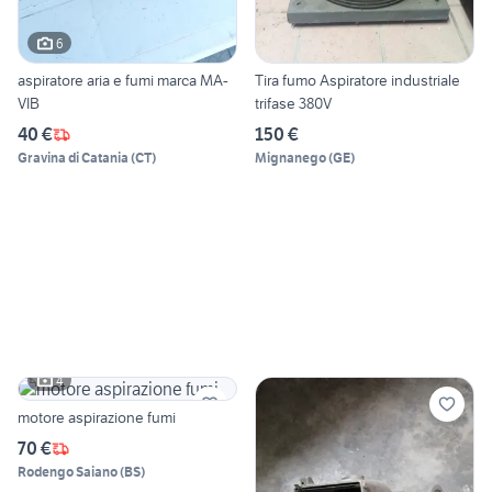
6
aspiratore aria e fumi marca MA-
Tira fumo Aspiratore industriale
VIB
trifase 380V
40 €
150 €
Gravina di Catania
(
CT
)
Mignanego
(
GE
)
4
motore aspirazione fumi
70 €
Rodengo Saiano
(
BS
)