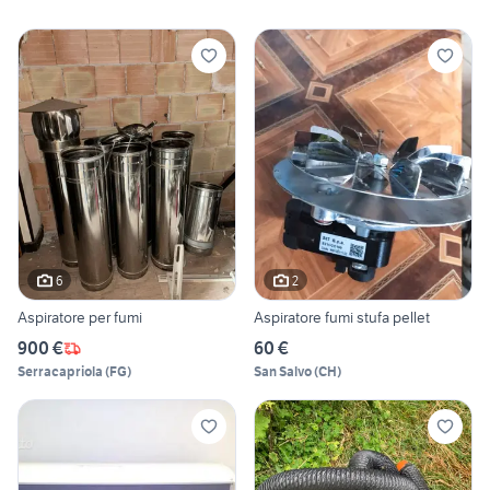
6
2
Aspiratore per fumi
Aspiratore fumi stufa pellet
900 €
60 €
Serracapriola
(
FG
)
San Salvo
(
CH
)