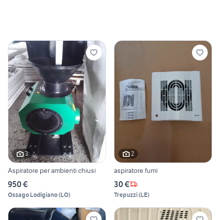
3
2
Aspiratore per ambienti chiusi
aspiratore fumi
950 €
30 €
Ossago Lodigiano
(
LO
)
Trepuzzi
(
LE
)