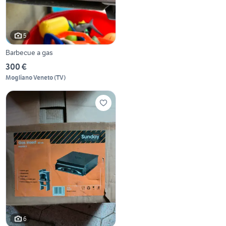
5
Barbecue a gas
300 €
Mogliano Veneto
(
TV
)
6