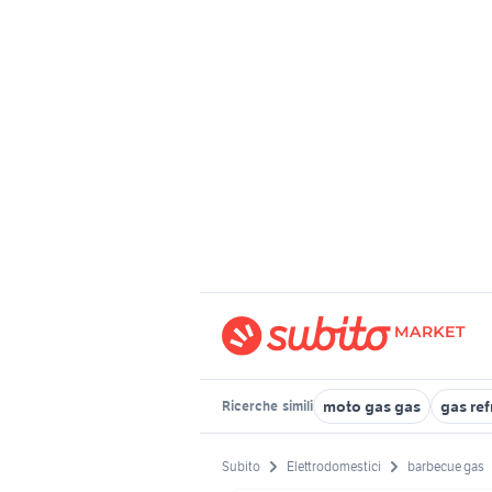
moto gas gas
gas ref
Ricerche
simili
Subito
Elettrodomestici
barbecue gas