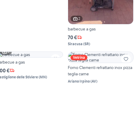
2
barbecue a gas
70 €
Siracusa
(
SR
)
2
Vetrina
arbecue a gas
Forno Clementi refrattario inox pizza
00 €
teglia carne
astiglione delle Stiviere
(
MN
)
Ariano Irpino
(
AV
)