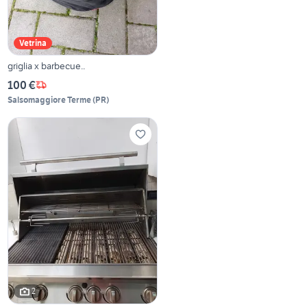
Vetrina
griglia x barbecue..
100 €
Salsomaggiore Terme
(
PR
)
2