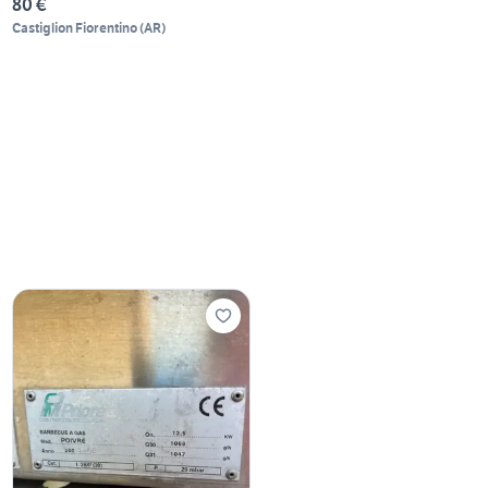
80 €
Castiglion Fiorentino
(
AR
)