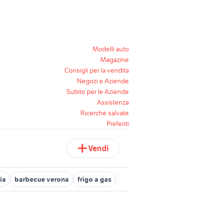
Modelli auto
Magazine
Consigli per la vendita
Negozi e Aziende
Subito per le Aziende
Assistenza
Ricerche salvate
Preferiti
Vendi
ia
barbecue verona
frigo a gas
gas gas cross / enduro
macc