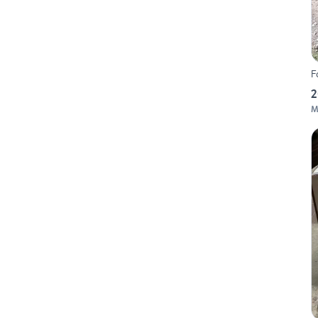
F
2
M