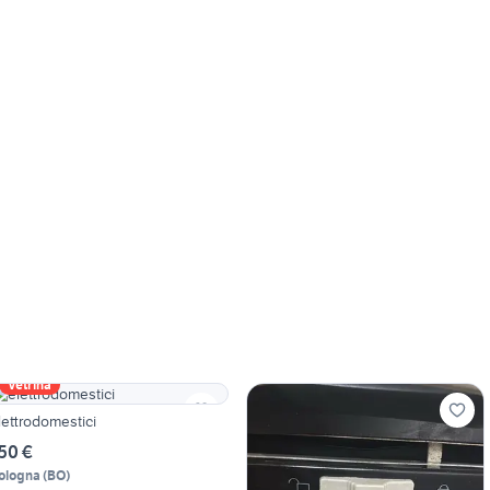
Vetrina
lettrodomestici
50 €
ologna
(
BO
)