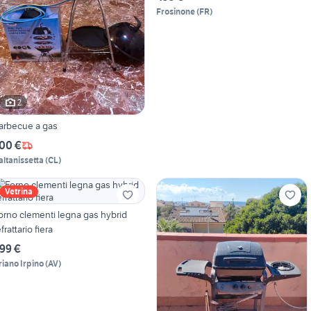
Frosinone
(
FR
)
2
arbecue a gas
00 €
altanissetta
(
CL
)
Vetrina
orno clementi legna gas hybrid
efrattario fiera
99 €
riano Irpino
(
AV
)