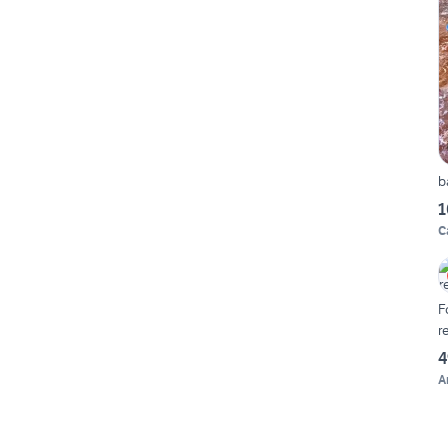
b
1
C
F
r
4
A