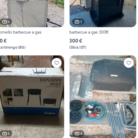
4
3
ornello barbecue a gas
barbecue a gas 300€
0 €
300 €
artinengo
(
BG
)
Olbia
(
OT
)
6
4