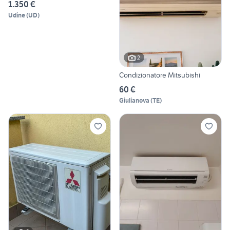
1.350 €
Udine
(
UD
)
2
Condizionatore Mitsubishi
60 €
Giulianova
(
TE
)