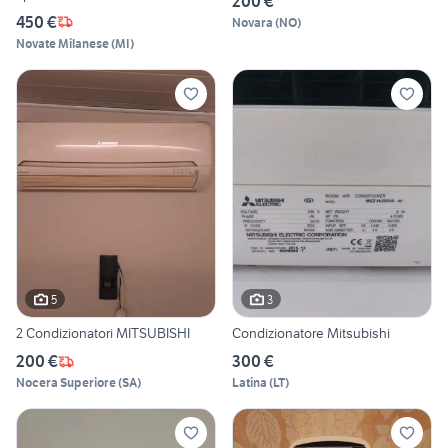
200 €
450 €
Novara
(
NO
)
Novate Milanese
(
MI
)
5
3
2 Condizionatori MITSUBISHI
Condizionatore Mitsubishi
200 €
300 €
Nocera Superiore
(
SA
)
Latina
(
LT
)