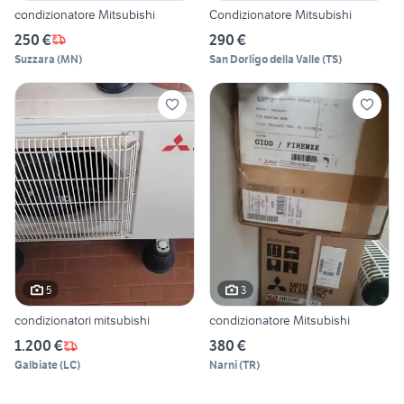
condizionatore Mitsubishi
Condizionatore Mitsubishi
250 €
290 €
Suzzara
(
MN
)
San Dorligo della Valle
(
TS
)
5
3
condizionatori mitsubishi
condizionatore Mitsubishi
1.200 €
380 €
Galbiate
(
LC
)
Narni
(
TR
)