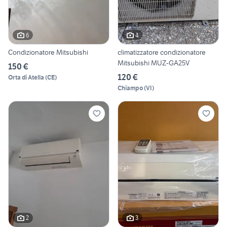
6
4
Condizionatore Mitsubishi
climatizzatore condizionatore
Mitsubishi MUZ-GA25V
150 €
120 €
Orta di Atella
(
CE
)
Chiampo
(
VI
)
2
3