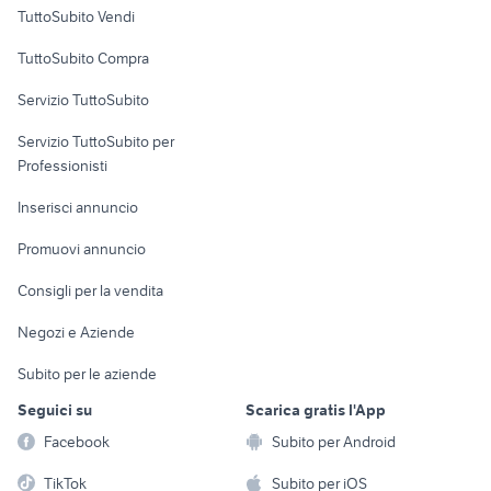
Case vacanza
lavatrici nuove elettrodomestici
stufa a petrolio zibro
TuttoSubito Vendi
Uffici e Locali
TuttoSubito Compra
commerciali
Servizio TuttoSubito
elettronica
per la casa e la
sports e hobby
Servizio TuttoSubito per
persona
Informatica
Animali
Professionisti
Arredamento e
Console e
Accessori per
Casalinghi
Inserisci annuncio
Videogiochi
animali
Elettrodomestici
Promuovi annuncio
Audio/Video
Musica e Film
Giardino e Fai da te
Consigli per la vendita
Fotografia
Libri e Riviste
Abbigliamento e
Negozi e Aziende
Telefonia
Strumenti Musicali
Accessori
Subito per le aziende
Sports
Tutto per i bambini
Seguici su
Scarica gratis l'App
Biciclette
Facebook
Subito per Android
Collezionismo
TikTok
Subito per iOS