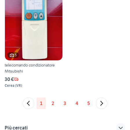
5
telecomando condizionatore
Mitsubishi
30 €
Cerea
(
VR
)
1
2
3
4
5
Più cercati