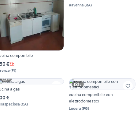
Ravenna
(
RA
)
ucina componibile
50 €
irenze
(
FI
)
4
3
ucina a gas
cucina componibile con
00 €
elettrodomestici
illaspeciosa
(
CA
)
Lucera
(
FG
)