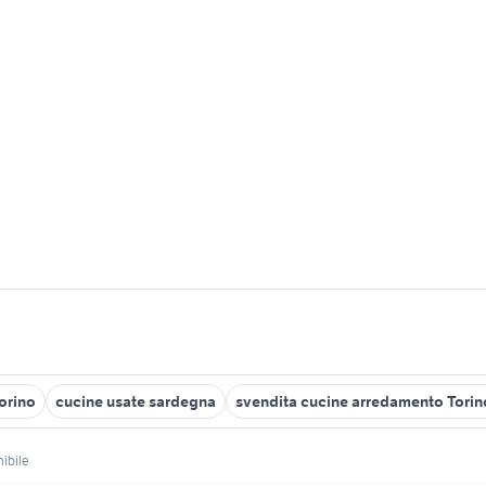
torino
cucine usate sardegna
svendita cucine arredamento Torin
ibile