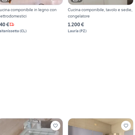
ucina componibile in legno con
Cucina componibile, tavolo e sedie,
lettrodomestici
congelatore
40 €
1.200 €
altanissetta
(
CL
)
Lauria
(
PZ
)