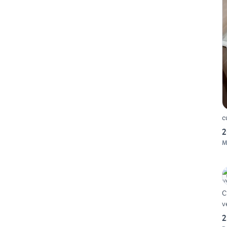
c
2
M
C
v
2