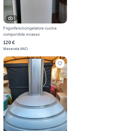
2
Frigorifero/congelatore cucina
componibile incasso
120 €
Macerata
(
MC
)