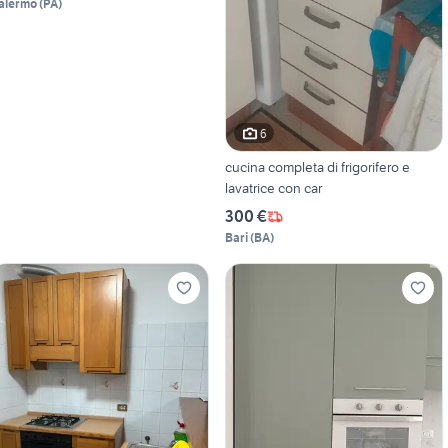
alermo
(
PA
)
6
cucina completa di frigorifero e
lavatrice con car
300 €
Bari
(
BA
)