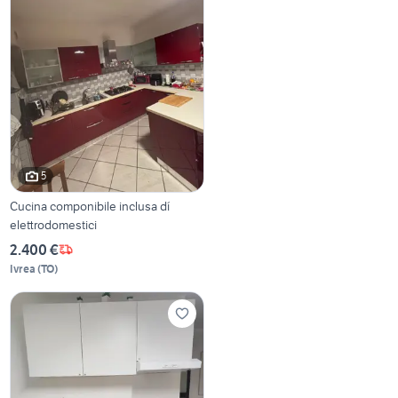
5
Cucina componibile inclusa dí
elettrodomestici
2.400 €
Ivrea
(
TO
)