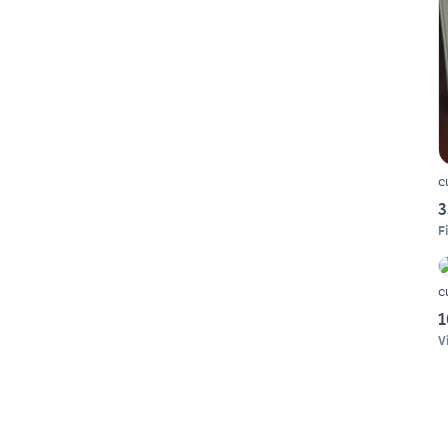
c
3
F
c
1
V