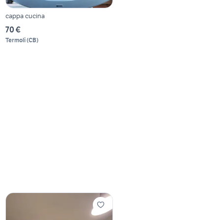
cappa cucina
70 €
Termoli
(
CB
)