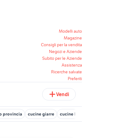
Modelli auto
Magazine
Consigli per la vendita
Negozi e Aziende
Subito per le Aziende
Assistenza
Ricerche salvate
Preferiti
Vendi
o provincia
cucine giarre
cucine lamezia terme
cucina verona