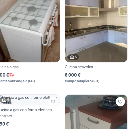
6
ucina a gas
Cucina scavolini
00 €
6.000 €
onte Sant'Angelo
(
FG
)
Camposampiero
(
PD
)
5
ucina a gas con forno elettrico
entilato
50 €