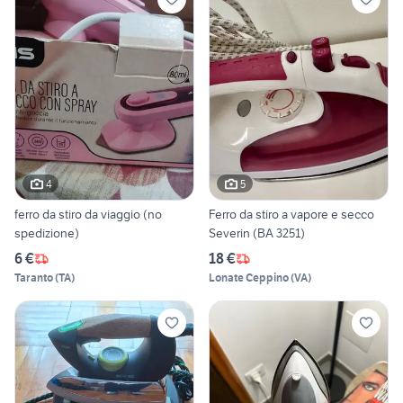
4
5
ferro da stiro da viaggio (no
Ferro da stiro a vapore e secco
spedizione)
Severin (BA 3251)
6 €
18 €
Taranto
(
TA
)
Lonate Ceppino
(
VA
)