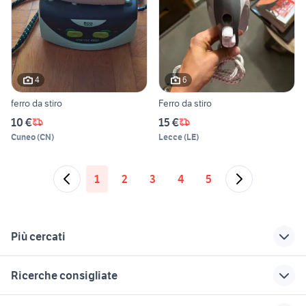
4
6
ferro da stiro
Ferro da stiro
10 €
15 €
Cuneo
(
CN
)
Lecce
(
LE
)
1
2
3
4
5
Più cercati
Correlati
Richerche simili
Suggerimenti
Ricerche consigliate
sega nastro a ferro
ferro da stiro imetec
ferro da stiro che
titanox
perde acqua
scheda lavatrice whirlpool
stufa a legna sardegna
porta in ferro