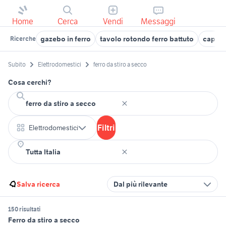
Home
Cerca
Vendi
Messaggi
gazebo in ferro
tavolo rotondo ferro battuto
capann
Ricerche
Subito
Elettrodomestici
ferro da stiro a secco
Cosa cerchi?
Filtri
Elettrodomestici
Salva ricerca
Dal più rilevante
150 risultati
Ferro da stiro a secco