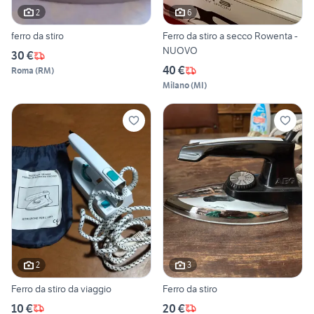
2
6
ferro da stiro
Ferro da stiro a secco Rowenta -
NUOVO
30 €
40 €
Roma
(
RM
)
Milano
(
MI
)
2
3
Ferro da stiro da viaggio
Ferro da stiro
10 €
20 €