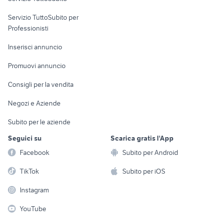
elettronica
per la casa e la
sports e hobby
Servizio TuttoSubito per
persona
Informatica
Animali
Professionisti
Arredamento e
Console e
Accessori per
Casalinghi
Inserisci annuncio
Videogiochi
animali
Elettrodomestici
Promuovi annuncio
Audio/Video
Musica e Film
Giardino e Fai da te
Consigli per la vendita
Fotografia
Libri e Riviste
Abbigliamento e
Negozi e Aziende
Telefonia
Strumenti Musicali
Accessori
Subito per le aziende
Sports
Tutto per i bambini
Seguici su
Scarica gratis l'App
Biciclette
Facebook
Subito per Android
Collezionismo
TikTok
Subito per iOS
Instagram
YouTube