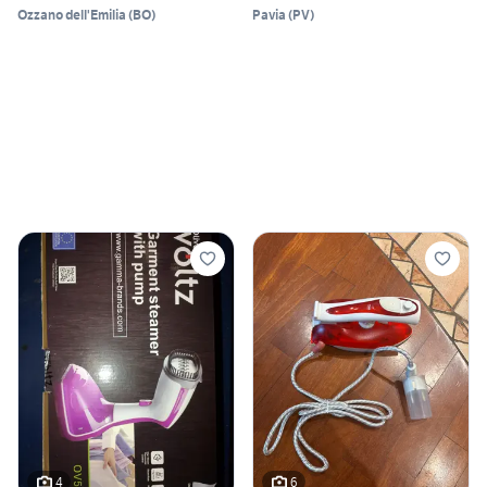
Ozzano dell'Emilia
(
BO
)
Pavia
(
PV
)
4
6