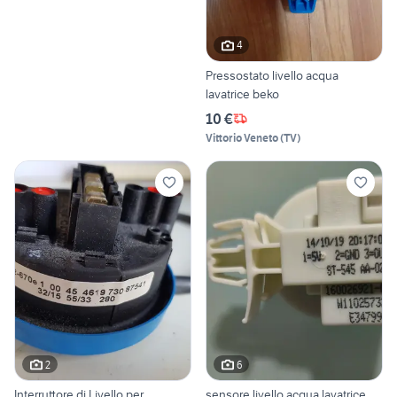
4
Pressostato livello acqua
lavatrice beko
10 €
Vittorio Veneto
(
TV
)
2
6
Interruttore di Livello per
sensore livello acqua lavatrice