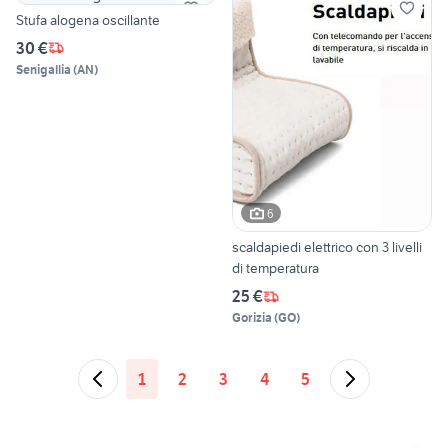
Stufa alogena oscillante
30 €
Senigallia
(
AN
)
6
scaldapiedi elettrico con 3 livelli
di temperatura
25 €
Gorizia
(
GO
)
1
2
3
4
5