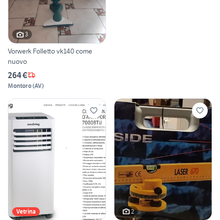
3
Vorwerk Folletto vk140 come
nuovo
264 €
Montoro
(
AV
)
2
Vetrina