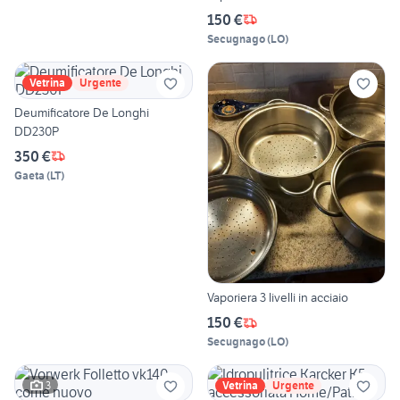
150 €
Secugnago
(
LO
)
Vetrina
Urgente
Deumificatore De Longhi
DD230P
350 €
Gaeta
(
LT
)
Vaporiera 3 livelli in acciaio
150 €
Secugnago
(
LO
)
3
Vetrina
Urgente