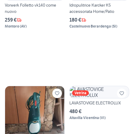
Vorwerk Folletto vk140 come
Idropulitrice Karcker K5
nuovo
accessoriata Home/Patio
259 €
180 €
Montoro
(
AV
)
Castelnuovo Berardenga
(
SI
)
Vetrina
LAVASTOVIGE ELECTROLUX
480 €
Altavilla Vicentina
(
VI
)