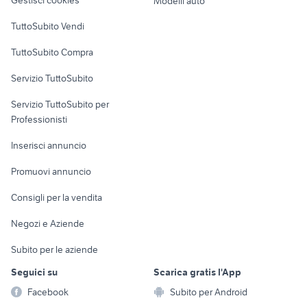
Gestisci cookies
Modelli auto
Case vacanza
elettrodomestici Lonato del
TuttoSubito Vendi
condizionatore senza motore
Garda
Uffici e Locali
TuttoSubito Compra
commerciali
Servizio TuttoSubito
elettronica
per la casa e la
sports e hobby
Servizio TuttoSubito per
persona
Informatica
Animali
Professionisti
Arredamento e
Console e
Accessori per
Casalinghi
Inserisci annuncio
Videogiochi
animali
Elettrodomestici
Promuovi annuncio
Audio/Video
Musica e Film
Giardino e Fai da te
Consigli per la vendita
Fotografia
Libri e Riviste
Abbigliamento e
Negozi e Aziende
Telefonia
Strumenti Musicali
Accessori
Subito per le aziende
Sports
Tutto per i bambini
Seguici su
Scarica gratis l'App
Biciclette
Facebook
Subito per Android