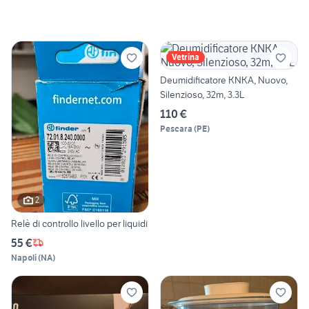
Vetrina
Deumidificatore KNKA, Nuovo,
Silenzioso, 32m, 3.3L
110 €
Pescara
(
PE
)
2
Relè di controllo livello per liquidi
55 €
Napoli
(
NA
)