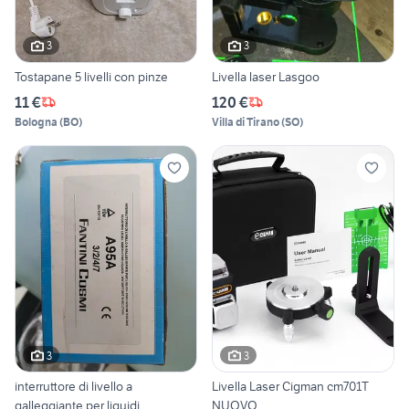
3
3
Tostapane 5 livelli con pinze
Livella laser Lasgoo
11 €
120 €
Bologna
(
BO
)
Villa di Tirano
(
SO
)
3
3
interruttore di livello a
Livella Laser Cigman cm701T
galleggiante per liquidi
NUOVO