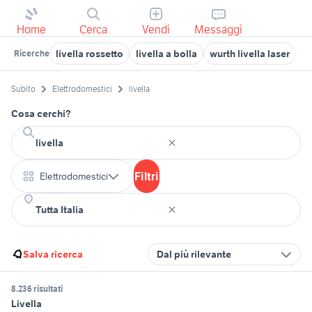
Home
Cerca
Vendi
Messaggi
livella rossetto
livella a bolla
wurth livella laser
im
Ricerche
Subito
Elettrodomestici
livella
Cosa cerchi?
Filtri
Elettrodomestici
Salva ricerca
Dal più rilevante
8.236 risultati
Livella