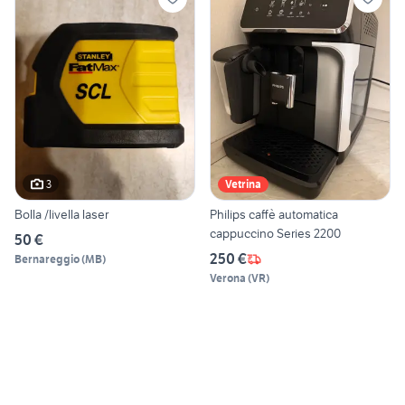
3
Vetrina
Bolla /livella laser
Philips caffè automatica
cappuccino Series 2200
50 €
250 €
Bernareggio
(
MB
)
Verona
(
VR
)