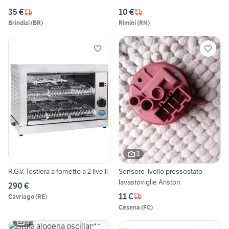
35 €
10 €
Brindisi
(
BR
)
Rimini
(
RN
)
3
R.G.V. Tostiera a fornetto a 2 livelli
Sensore livello pressostato
lavastoviglie Ariston
290 €
11 €
Cavriago
(
RE
)
Cesena
(
FC
)
5