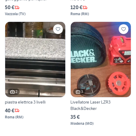
50 €
120 €
Vazzola
(
TV
)
Roma
(
RM
)
2
3
piastra elettrica 3 livelli
Livellatore Laser LZR3
Black&Decker
40 €
35 €
Roma
(
RM
)
Modena
(
MO
)