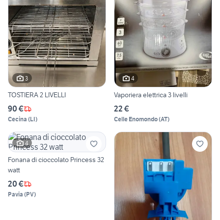
3
4
TOSTIERA 2 LIVELLI
Vaporiera elettrica 3 livelli
90 €
22 €
Cecina
(
LI
)
Celle Enomondo
(
AT
)
4
Fonana di cioccolato Princess 32
watt
20 €
Pavia
(
PV
)