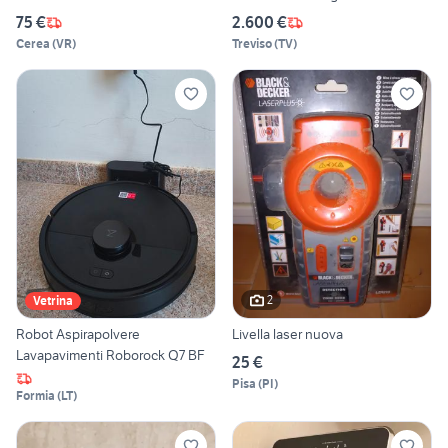
75 €
2.600 €
Cerea
(
VR
)
Treviso
(
TV
)
2
Vetrina
Robot Aspirapolvere
Livella laser nuova
Lavapavimenti Roborock Q7 BF
25 €
Pisa
(
PI
)
Formia
(
LT
)