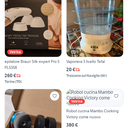
6
Vetrina
epilatore Braun Silk·expert Pro 5
Vaporiera 3 livello Tefal
PL5358
20 €
260 €
Trezzano sul Naviglio
(
MI
)
Torino
(
TO
)
Vetrina
Robot cucina Mambo Cooking
Victory come nuovo
380 €