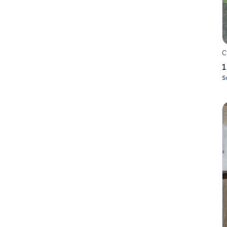
C
1
S