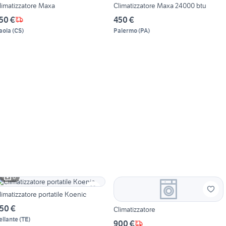
limatizzatore Maxa
Climatizzatore Maxa 24000 btu
50 €
450 €
aola
(
CS
)
Palermo
(
PA
)
6
limatizzatore portatile Koenic
50 €
Climatizzatore
ellante
(
TE
)
900 €