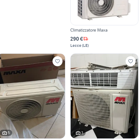
Climatizzatore Maxa
290 €
Lecce
(
LE
)
5
3