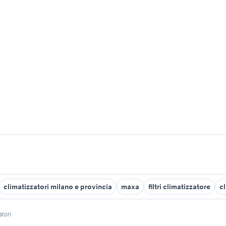
climatizzatori milano e provincia
maxa
filtri climatizzatore
c
atori