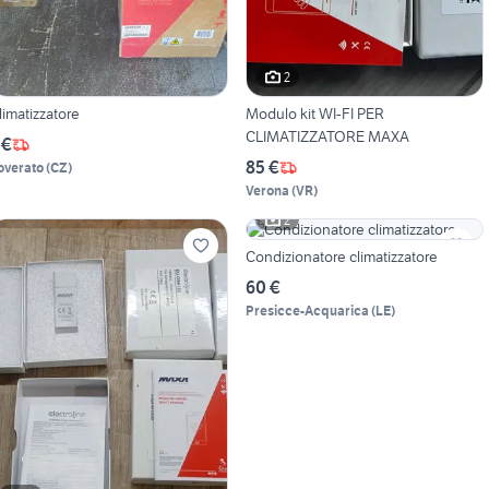
2
limatizzatore
Modulo kit WI-FI PER
CLIMATIZZATORE MAXA
 €
85 €
overato
(
CZ
)
Verona
(
VR
)
2
Condizionatore climatizzatore
60 €
Presicce-Acquarica
(
LE
)