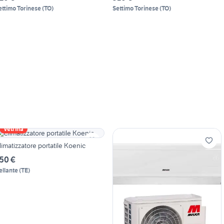
ettimo Torinese
(
TO
)
Settimo Torinese
(
TO
)
Vetrina
limatizzatore portatile Koenic
50 €
ellante
(
TE
)