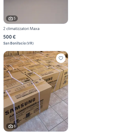
5
2 climatizzatori Maxa
500 €
San Bonifacio
(
VR
)
6