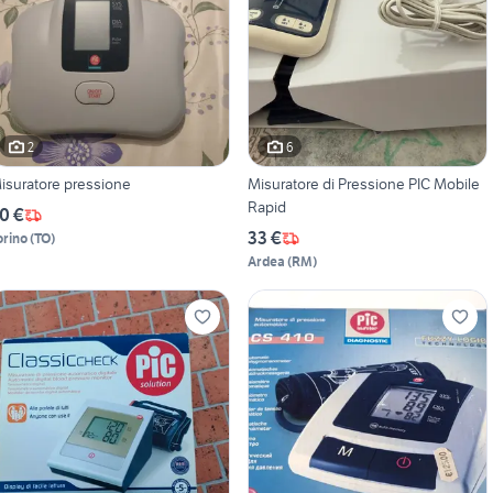
2
6
isuratore pressione
Misuratore di Pressione PIC Mobile
Rapid
0 €
33 €
orino
(
TO
)
Ardea
(
RM
)