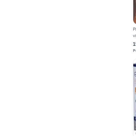
P
v
1
P