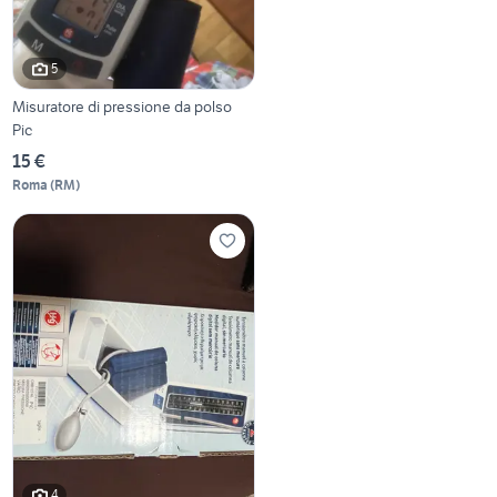
5
Misuratore di pressione da polso
Pic
15 €
Roma
(
RM
)
4