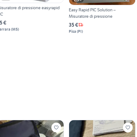
isuratore di pressione easyrapid
Easy Rapid PIC Solution –
IC
Misuratore di pressione
5 €
35 €
arrara
(
MS
)
Pisa
(
PI
)