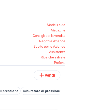
Modelli auto
Magazine
Consigli per la vendita
Negozi e Aziende
Subito per le Aziende
Assistenza
Ricerche salvate
Preferiti
Vendi
di pressione
misuratore di pressione microlife
bracciale per misu