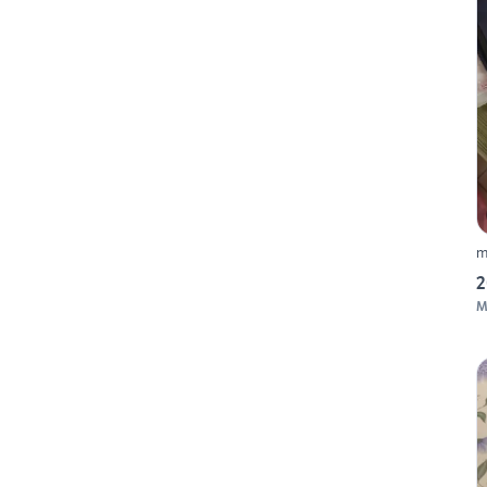
m
2
M