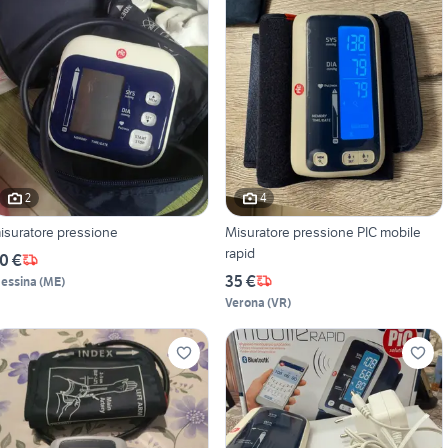
2
4
isuratore pressione
Misuratore pressione PIC mobile
rapid
0 €
35 €
essina
(
ME
)
Verona
(
VR
)