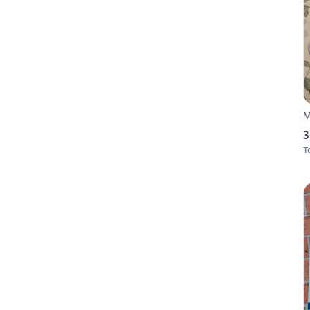
M
3
T