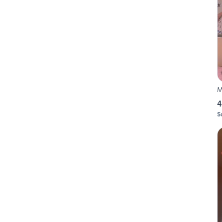
M
4
S