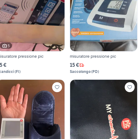
5
isuratore pressione pic
misuratore pressione pic
5 €
15 €
candicci
(
FI
)
Saccolongo
(
PD
)