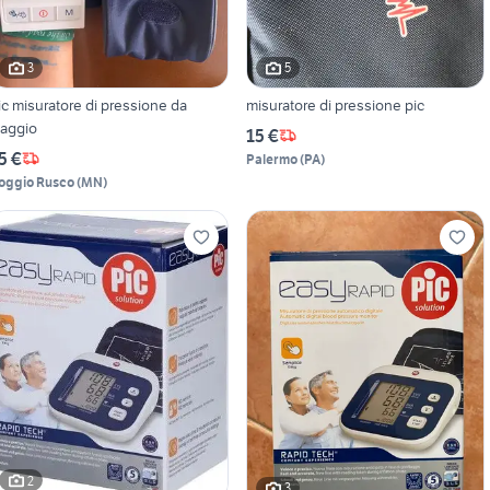
3
5
ic misuratore di pressione da
misuratore di pressione pic
iaggio
15 €
5 €
Palermo
(
PA
)
oggio Rusco
(
MN
)
2
3