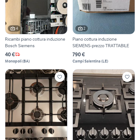
4
2
Ricambi piano cottura induzione
Piano cottura induzione
Bosch Siemens
SIEMENS-prezzo TRATTABILE
40 €
790 €
Monopoli
(
BA
)
Campi Salentina
(
LE
)