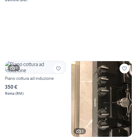
6
Piano cottura ad induzione
350 €
Roma
(
RM
)
6