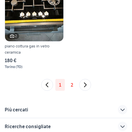
2
piano cottura gas in vetro
ceramica
180 €
Torino
(
TO
)
1
2
Più cercati
Correlati
Richerche simili
Suggerimenti
Ricerche consigliate
piano cottura
passapomodoro
thermorossi bosky