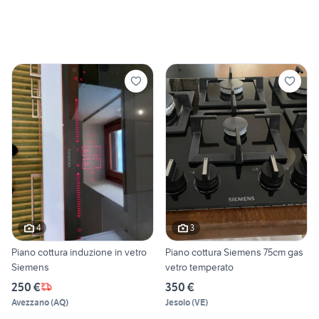
4
3
Piano cottura induzione in vetro
Piano cottura Siemens 75cm gas
Siemens
vetro temperato
250 €
350 €
Avezzano
(
AQ
)
Jesolo
(
VE
)