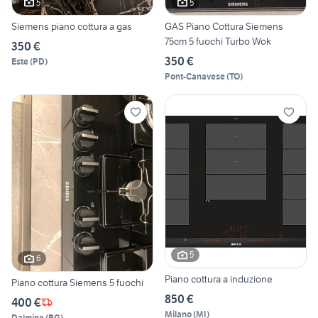
5
5
Siemens piano cottura a gas
GAS Piano Cottura Siemens
75cm 5 fuochi Turbo Wok
350 €
350 €
Este
(
PD
)
Pont-Canavese
(
TO
)
5
6
Piano cottura a induzione
Piano cottura Siemens 5 fuochi
850 €
400 €
Milano
(
MI
)
Dalmine
(
BG
)