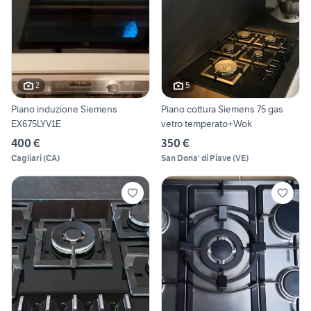
2
5
Piano induzione Siemens
Piano cottura Siemens 75 gas
EX675LYV1E
vetro temperato+Wok
400 €
350 €
Cagliari
(
CA
)
San Dona' di Piave
(
VE
)