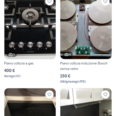
5
6
Piano cottura a gas
Piano cottura induzione Bosch
senza vetro
400 €
150 €
Sarego
(
VI
)
Albignasego
(
PD
)