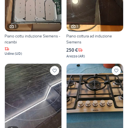
3
3
Piano cottu induzione Siemens -
Piano cottura ad induzione
ricambi
Siemens
250 €
Udine
(
UD
)
Arezzo
(
AR
)