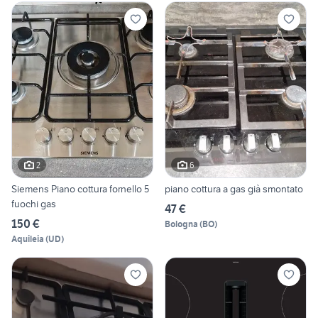
2
6
Siemens Piano cottura fornello 5
piano cottura a gas già smontato
fuochi gas
47 €
150 €
Bologna
(
BO
)
Aquileia
(
UD
)