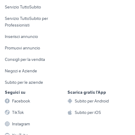
Servizio TuttoSubito
elettronica
per la casa e la
sports e hobby
Servizio TuttoSubito per
persona
Informatica
Animali
Professionisti
Arredamento e
Console e
Accessori per
Casalinghi
Inserisci annuncio
Videogiochi
animali
Elettrodomestici
Promuovi annuncio
Audio/Video
Musica e Film
Giardino e Fai da te
Consigli per la vendita
Fotografia
Libri e Riviste
Abbigliamento e
Negozi e Aziende
Telefonia
Strumenti Musicali
Accessori
Subito per le aziende
Sports
Tutto per i bambini
Seguici su
Scarica gratis l'App
Biciclette
Facebook
Subito per Android
Collezionismo
TikTok
Subito per iOS
Instagram