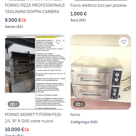
FORNO PIZZA PROFESSIONALE
Forno elettrico Izzo per pizzeria
TAGLIAVINI DOPPIA CAMERA
1.000 €
9.500 €
Sora
(
FR
)
Ascea
(
SA
)
2
3
FORNO MORETTI FORNI P110-
forno
2/L "A" A GAS come nuovo
Caltignaga
(
NO
)
10.000 €
Cervia
(
RA
)