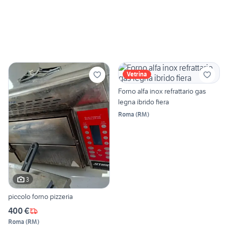
Vetrina
Forno alfa inox refrattario gas
legna ibrido fiera
Roma
(
RM
)
3
piccolo forno pizzeria
400 €
Roma
(
RM
)