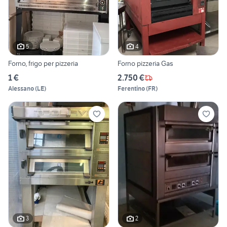
5
4
Forno, frigo per pizzeria
Forno pizzeria Gas
1 €
2.750 €
Alessano
(
LE
)
Ferentino
(
FR
)
3
2