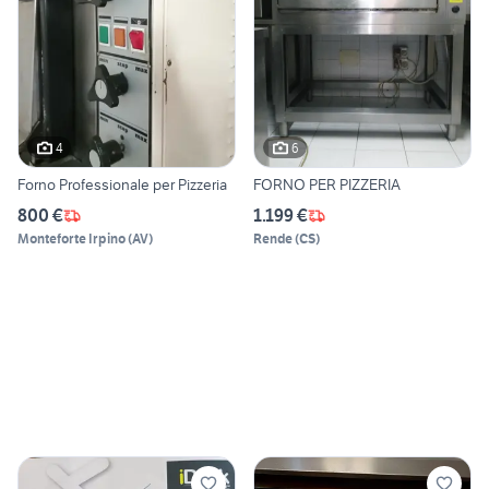
4
6
Forno Professionale per Pizzeria
FORNO PER PIZZERIA
800 €
1.199 €
Monteforte Irpino
(
AV
)
Rende
(
CS
)