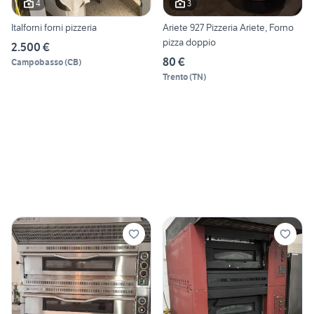
4
3
Italforni forni pizzeria
Ariete 927 Pizzeria Ariete, Forno
pizza doppio
2.500 €
80 €
Campobasso
(
CB
)
Trento
(
TN
)