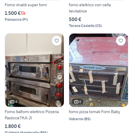
Forno rinaldi super forni
forno elettrico con cella
lievitatrice
1.500 €
500 €
Ponsacco
(
PI
)
Torano Castello
(
CS
)
4
6
Forno Italforni elettrico Pizzeria
forno pizza tornati Forni Baby
PasticceTKA-2I
Vobarno
(
BS
)
1.800 €
Guidonia Montecelio
(
RM
)