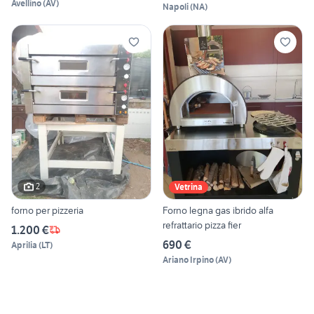
CARRELLO
Avellino
(
AV
)
Napoli
(
NA
)
2
Vetrina
forno per pizzeria
Forno legna gas ibrido alfa
refrattario pizza fier
1.200 €
690 €
Aprilia
(
LT
)
Ariano Irpino
(
AV
)