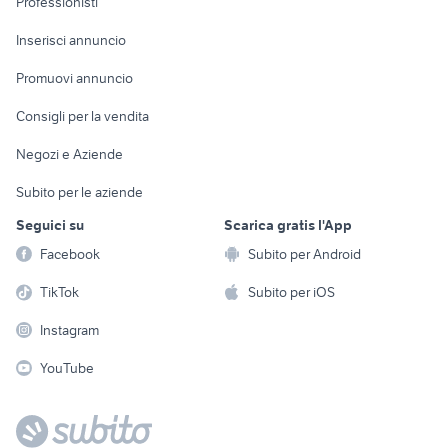
Professionisti
Arredamento e
Console e
Accessori per
Casalinghi
Inserisci annuncio
Videogiochi
animali
Elettrodomestici
Promuovi annuncio
Audio/Video
Musica e Film
Giardino e Fai da te
Consigli per la vendita
Fotografia
Libri e Riviste
Abbigliamento e
Negozi e Aziende
Telefonia
Strumenti Musicali
Accessori
Subito per le aziende
Sports
Tutto per i bambini
Seguici su
Scarica gratis l'App
Biciclette
Facebook
Subito per Android
Collezionismo
TikTok
Subito per iOS
Instagram
YouTube