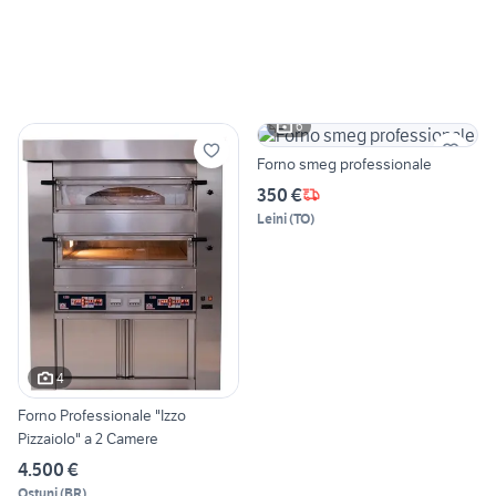
6
Forno smeg professionale
350 €
Leini
(
TO
)
4
Forno Professionale "Izzo
Pizzaiolo" a 2 Camere
4.500 €
Ostuni
(
BR
)