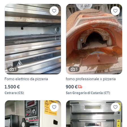
3
5
Forno elettrico da pizzeria
forno professionale x pizzeria
1.500 €
900 €
Cetraro
(
CS
)
San Gregorio di Catania
(
CT
)