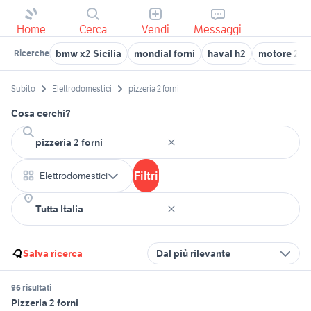
Home
Cerca
Vendi
Messaggi
bmw x2 Sicilia
mondial forni
haval h2
motore 250
Ricerche
Subito
Elettrodomestici
pizzeria 2 forni
Cosa cerchi?
Filtri
Elettrodomestici
Salva ricerca
Dal più rilevante
96 risultati
Pizzeria 2 forni