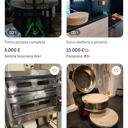
5
5
Forno pizzeria completa
forno elettrico x pizzeria
6.000 €
15.000 €
Somma Vesuviana
(
NA
)
Pompiano
(
BS
)