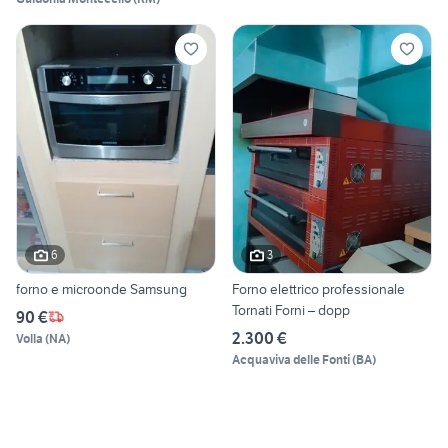
6
3
forno e microonde Samsung
Forno elettrico professionale
Tornati Forni – dopp
90 €
2.300 €
Volla
(
NA
)
Acquaviva delle Fonti
(
BA
)