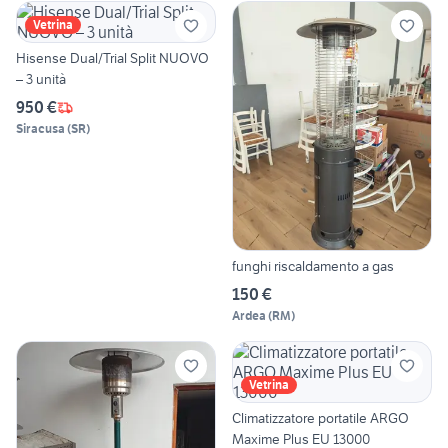
Vetrina
Hisense Dual/Trial Split NUOVO
– 3 unità
950 €
Siracusa
(
SR
)
funghi riscaldamento a gas
150 €
Ardea
(
RM
)
Vetrina
Climatizzatore portatile ARGO
Maxime Plus EU 13000