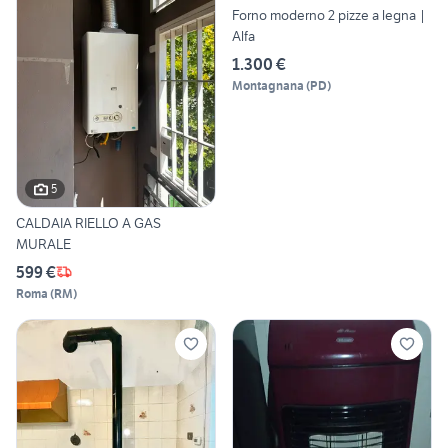
Forno moderno 2 pizze a legna |
Alfa
1.300 €
Montagnana
(
PD
)
5
CALDAIA RIELLO A GAS
MURALE
599 €
Roma
(
RM
)