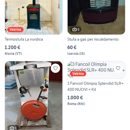
6
Vetrina
Termostufa La nordica
Stufa a gas per riscaldamento
1.200 €
60 €
Marta
(
VT
)
Isernia
(
IS
)
Vetrina
3 Fancoil Olimpia Splendid SLR+
400 NUOVI + Kit
1.000 €
Roma
(
RM
)
6