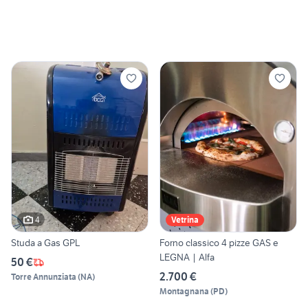
4
Vetrina
Studa a Gas GPL
Forno classico 4 pizze GAS e
LEGNA | Alfa
50 €
2.700 €
Torre Annunziata
(
NA
)
Montagnana
(
PD
)