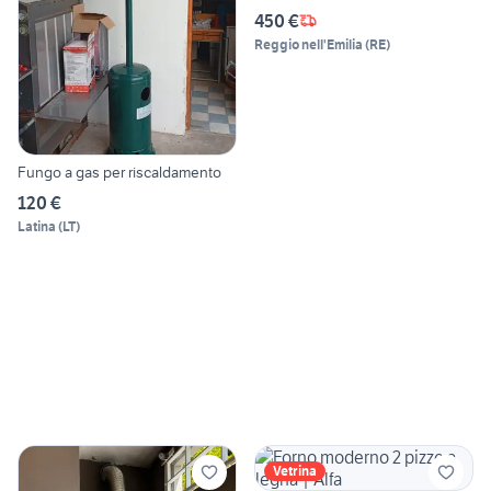
450 €
Reggio nell'Emilia
(
RE
)
Fungo a gas per riscaldamento
120 €
Latina
(
LT
)
Vetrina