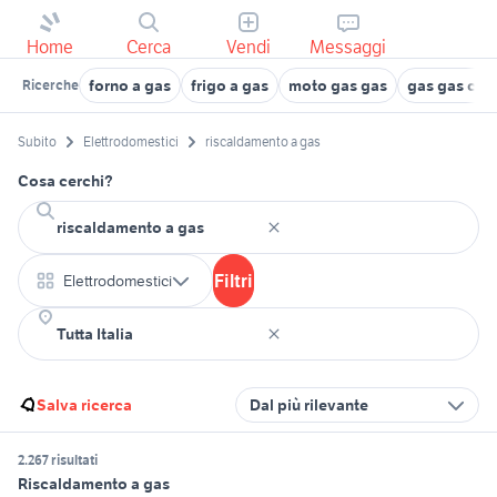
Home
Cerca
Vendi
Messaggi
forno a gas
frigo a gas
moto gas gas
gas gas cro
Ricerche
Subito
Elettrodomestici
riscaldamento a gas
Cosa cerchi?
Filtri
Elettrodomestici
Salva ricerca
Dal più rilevante
2.267 risultati
Riscaldamento a gas