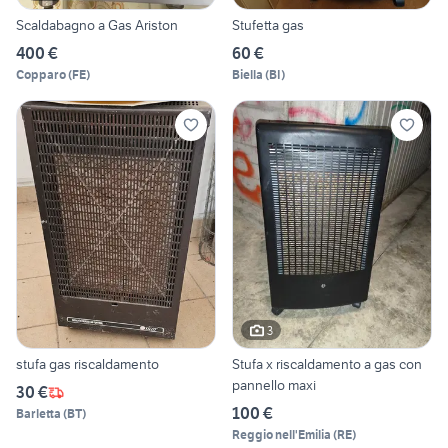
Scaldabagno a Gas Ariston
Stufetta gas
400 €
60 €
Copparo
(
FE
)
Biella
(
BI
)
3
stufa gas riscaldamento
Stufa x riscaldamento a gas con
pannello maxi
30 €
100 €
Barletta
(
BT
)
Reggio nell'Emilia
(
RE
)