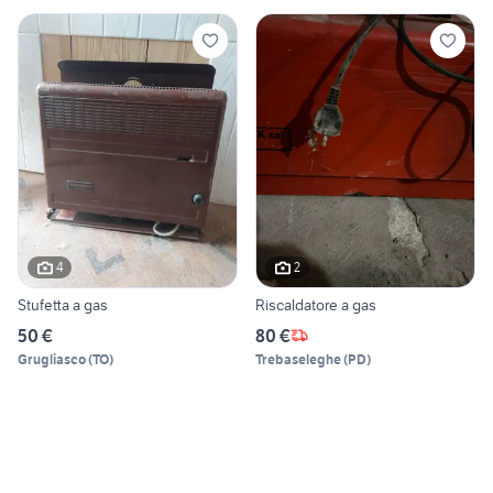
4
2
Stufetta a gas
Riscaldatore a gas
50 €
80 €
Grugliasco
(
TO
)
Trebaseleghe
(
PD
)