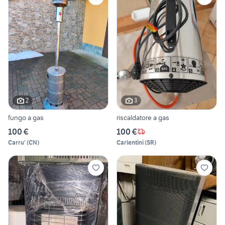
2
3
fungo a gas
riscaldatore a gas
100 €
100 €
Carru'
(
CN
)
Carlentini
(
SR
)