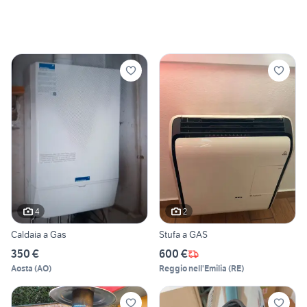
4
2
Caldaia a Gas
Stufa a GAS
350 €
600 €
Aosta
(
AO
)
Reggio nell'Emilia
(
RE
)