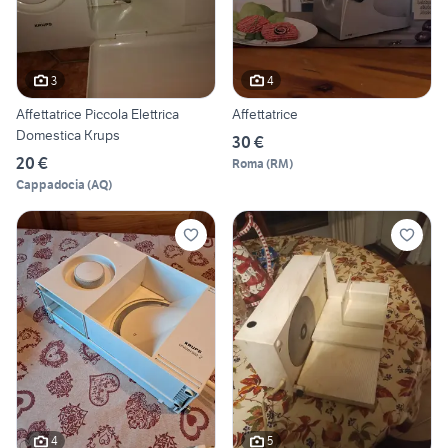
3
4
Affettatrice Piccola Elettrica
Affettatrice
Domestica Krups
30 €
20 €
Roma
(
RM
)
Cappadocia
(
AQ
)
4
5