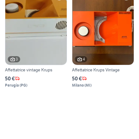
3
4
Affettatrice vintage Krups
Affettatrice Krups Vintage
50 €
50 €
Perugia
(
PG
)
Milano
(
MI
)