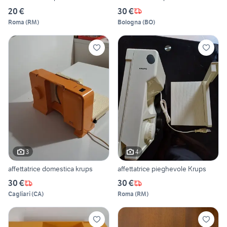
20 €
30 €
Roma
(
RM
)
Bologna
(
BO
)
3
4
affettatrice domestica krups
affettatrice pieghevole Krups
30 €
30 €
Cagliari
(
CA
)
Roma
(
RM
)