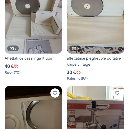
2
6
Affettatrice casalinga Krups
affettatrice pieghevole portatile
krups vintage
40 €
30 €
Rivoli
(
TO
)
Palermo
(
PA
)