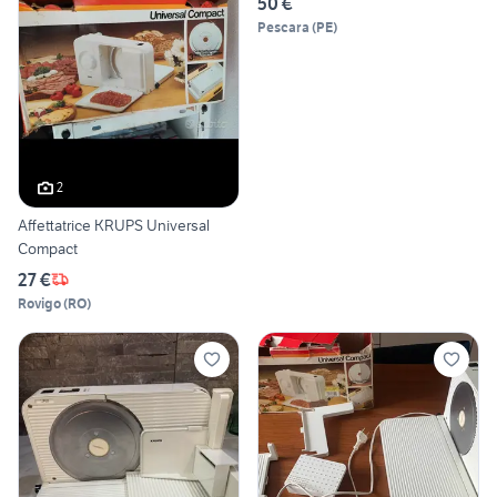
50 €
Pescara
(
PE
)
2
Affettatrice KRUPS Universal
Compact
27 €
Rovigo
(
RO
)