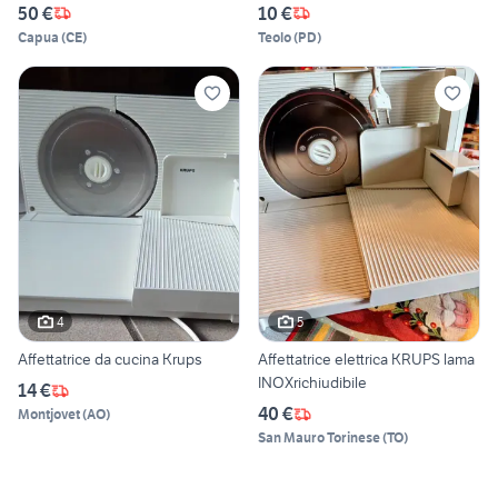
50 €
10 €
Capua
(
CE
)
Teolo
(
PD
)
4
5
Affettatrice da cucina Krups
Affettatrice elettrica KRUPS lama
INOXrichiudibile
14 €
40 €
Montjovet
(
AO
)
San Mauro Torinese
(
TO
)