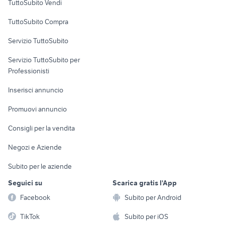
TuttoSubito Vendi
Uffici e Locali
TuttoSubito Compra
commerciali
Servizio TuttoSubito
elettronica
per la casa e la
sports e hobby
Servizio TuttoSubito per
persona
Informatica
Animali
Professionisti
Arredamento e
Console e
Accessori per
Casalinghi
Inserisci annuncio
Videogiochi
animali
Elettrodomestici
Promuovi annuncio
Audio/Video
Musica e Film
Giardino e Fai da te
Consigli per la vendita
Fotografia
Libri e Riviste
Abbigliamento e
Negozi e Aziende
Telefonia
Strumenti Musicali
Accessori
Subito per le aziende
Sports
Tutto per i bambini
Seguici su
Scarica gratis l'App
Biciclette
Facebook
Subito per Android
Collezionismo
TikTok
Subito per iOS