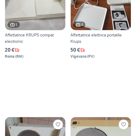
5
4
Affettatrice KRUPS compat
Affettatrice elettrica portatile
electronic
Krups
20 €
50 €
Roma
(
RM
)
Vigevano
(
PV
)