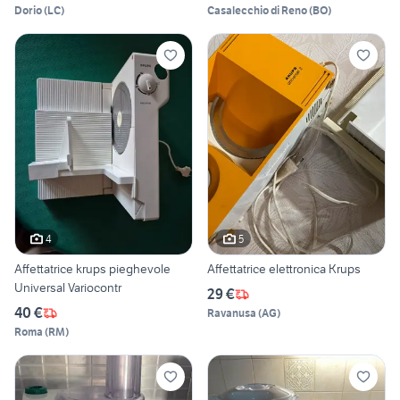
Dorio
(
LC
)
Casalecchio di Reno
(
BO
)
4
5
Affettatrice krups pieghevole
Affettatrice elettronica Krups
Universal Variocontr
29 €
40 €
Ravanusa
(
AG
)
Roma
(
RM
)