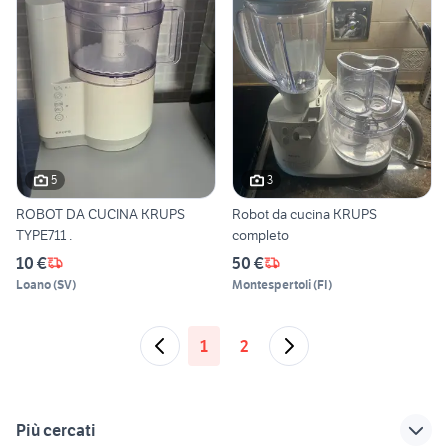
5
3
ROBOT DA CUCINA KRUPS
Robot da cucina KRUPS
TYPE711 .
completo
10 €
50 €
Loano
(
SV
)
Montespertoli
(
FI
)
1
2
Più cercati