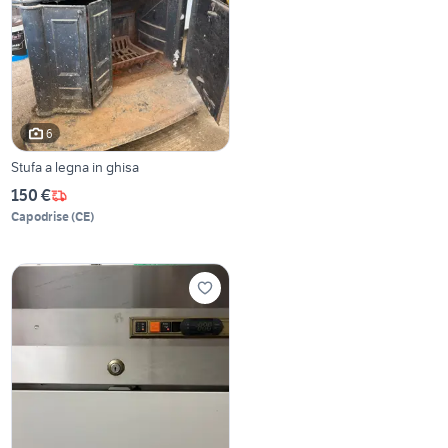
6
Stufa a legna in ghisa
150 €
Capodrise
(
CE
)