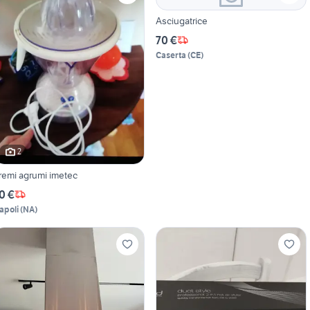
Asciugatrice
70 €
Caserta
(
CE
)
2
remi agrumi imetec
0 €
apoli
(
NA
)