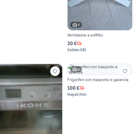
4
Ventilatore a soffitto
30 €
Cellole
(
CE
)
6
Frigoriferi con trasporto e garanzia
100 €
Napoli
(
NA
)