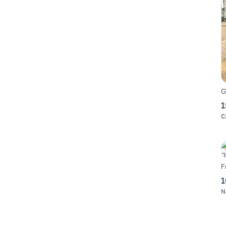
G
1
C
F
1
N