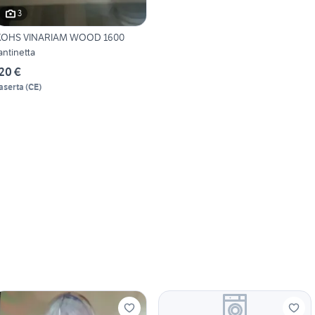
3
KOHS VINARIAM WOOD 1600
antinetta
20 €
aserta
(
CE
)