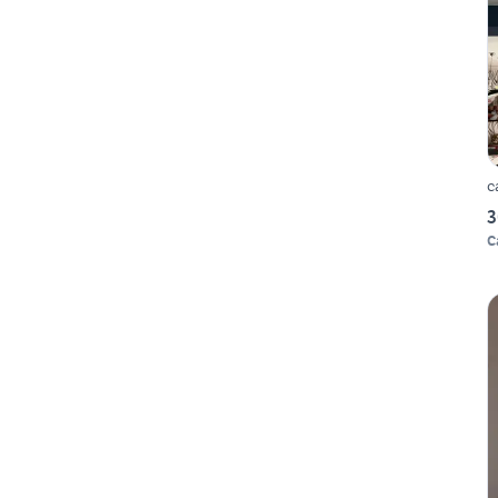
c
3
C