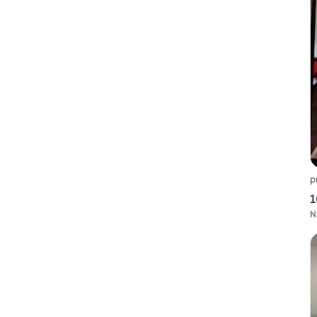
p
1
N