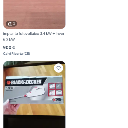
3
impianto fotovoltaico 3.4 kW + inver
6,2 kW
900 €
Calvi Risorta
(
CE
)