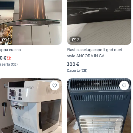
5
2
appa cucina
Piastra asciugacapelli ghd duet
style ANCORA IN GA
0 €
300 €
aserta
(
CE
)
Caserta
(
CE
)