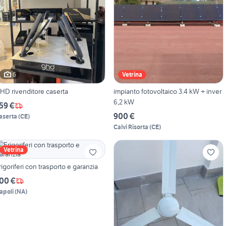
6
Vetrina
HD rivenditore caserta
impianto fotovoltaico 3.4 kW + inver
6,2 kW
59 €
900 €
aserta
(
CE
)
Calvi Risorta
(
CE
)
Vetrina
rigoriferi con trasporto e garanzia
00 €
apoli
(
NA
)