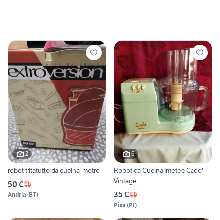
2
6
robot tritatutto da cucina imetrc
Robot da Cucina Imetec Cado'
Vintage
50 €
35 €
Andria
(
BT
)
Pisa
(
PI
)