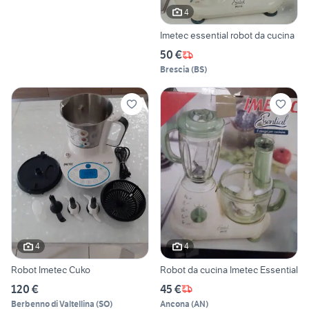
4
Imetec essential robot da cucina
50 €
Brescia
(
BS
)
4
4
Robot Imetec Cuko
Robot da cucina Imetec Essential
120 €
45 €
Berbenno di Valtellina
(
SO
)
Ancona
(
AN
)