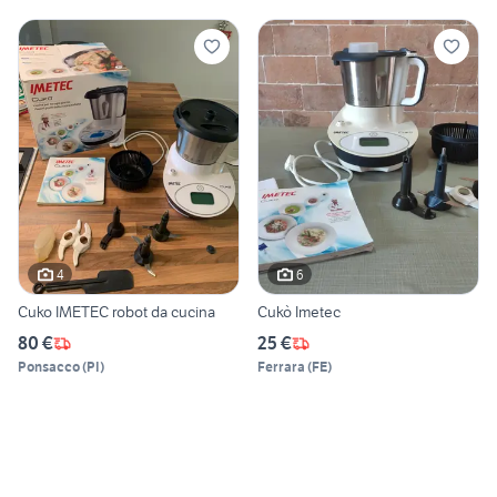
4
6
Cuko IMETEC robot da cucina
Cukò Imetec
80 €
25 €
Ponsacco
(
PI
)
Ferrara
(
FE
)