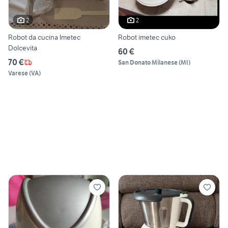
2
2
Robot da cucina Imetec
Robot imetec cuko
Dolcevita
60 €
70 €
San Donato Milanese
(
MI
)
Varese
(
VA
)