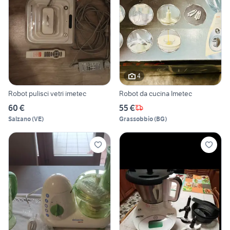
4
Robot pulisci vetri imetec
Robot da cucina Imetec
60 €
55 €
Salzano
(
VE
)
Grassobbio
(
BG
)