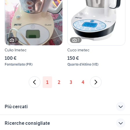
3
2
Cuko Imetec
Cuco imetec
100 €
150 €
Fontanellato
(
PR
)
Quarto d'Altino
(
VE
)
1
2
3
4
Più cercati
Correlati
Richerche simili
Suggerimenti
Ricerche consigliate
coperte imetec
lavatrice smeg
piastra per cottura