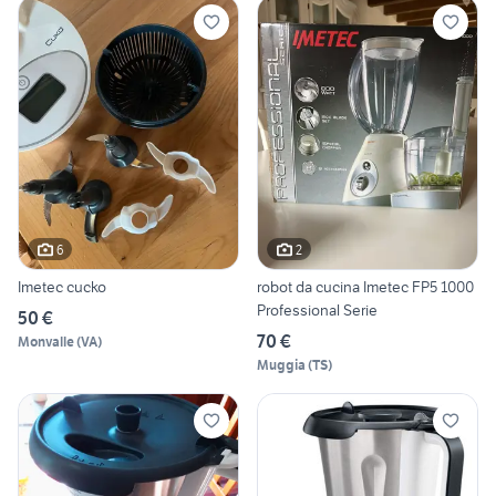
6
2
Imetec cucko
robot da cucina Imetec FP5 1000
Professional Serie
50 €
70 €
Monvalle
(
VA
)
Muggia
(
TS
)