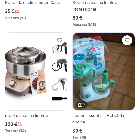
Robot da cucina Imetec Cado’
Robot da cucina Imetec
Professional
35 €
60 €
Vicenza
(
VI
)
Messina
(
ME
)
2
robot da cucina Imetec
Imetec Essential - Robot da
cucina
160 €
30 €
Taranto
(
TA
)
Sori
(
GE
)