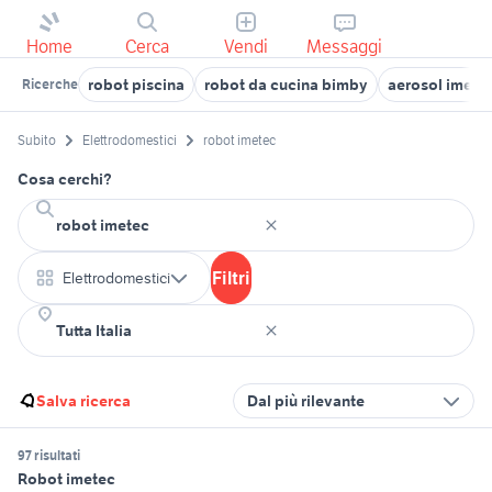
Home
Cerca
Vendi
Messaggi
robot piscina
robot da cucina bimby
aerosol imete
Ricerche
Subito
Elettrodomestici
robot imetec
Cosa cerchi?
Filtri
Elettrodomestici
Salva ricerca
Dal più rilevante
97 risultati
Robot imetec