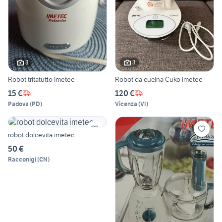
3
3
Robot tritatutto Imetec
Robot da cucina Cuko imetec
15 €
120 €
Padova
(
PD
)
Vicenza
(
VI
)
robot dolcevita imetec
50 €
Racconigi
(
CN
)