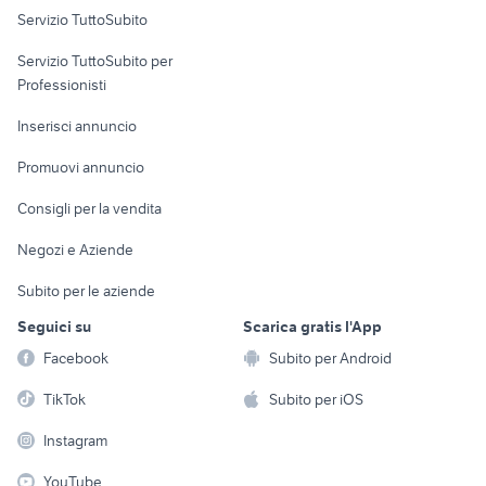
Servizio TuttoSubito
elettronica
per la casa e la
sports e hobby
Servizio TuttoSubito per
persona
Informatica
Animali
Professionisti
Arredamento e
Console e
Accessori per
Casalinghi
Inserisci annuncio
Videogiochi
animali
Elettrodomestici
Promuovi annuncio
Audio/Video
Musica e Film
Giardino e Fai da te
Consigli per la vendita
Fotografia
Libri e Riviste
Abbigliamento e
Negozi e Aziende
Telefonia
Strumenti Musicali
Accessori
Subito per le aziende
Sports
Tutto per i bambini
Seguici su
Scarica gratis l'App
Biciclette
Facebook
Subito per Android
Collezionismo
TikTok
Subito per iOS
Instagram
YouTube