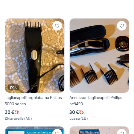
6
Tagliacapelli regolabarba Philips
Accessori tagliacapelli Philips
5000 series
hc9490
20 €
30 €
Chiaravalle
(
AN
)
Lucca
(
LU
)