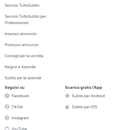
Servizio TuttoSubito
elettronica
per la casa e la
sports e hobby
Servizio TuttoSubito per
persona
Informatica
Animali
Professionisti
Arredamento e
Console e
Accessori per
Casalinghi
Inserisci annuncio
Videogiochi
animali
Elettrodomestici
Promuovi annuncio
Audio/Video
Musica e Film
Giardino e Fai da te
Consigli per la vendita
Fotografia
Libri e Riviste
Abbigliamento e
Negozi e Aziende
Telefonia
Strumenti Musicali
Accessori
Subito per le aziende
Sports
Tutto per i bambini
Seguici su
Scarica gratis l'App
Biciclette
Facebook
Subito per Android
Collezionismo
TikTok
Subito per iOS
Instagram
YouTube