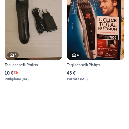
5
4
Tagliacapelli Philips
Tagliacapelli Philips
10 €
45 €
Rutigliano
(
BA
)
Carrara
(
MS
)