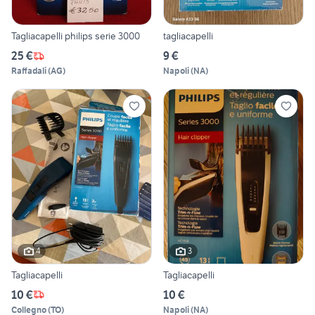
Tagliacapelli philips serie 3000
tagliacapelli
25 €
9 €
Raffadali
(
AG
)
Napoli
(
NA
)
4
3
Tagliacapelli
Tagliacapelli
10 €
10 €
Collegno
(
TO
)
Napoli
(
NA
)