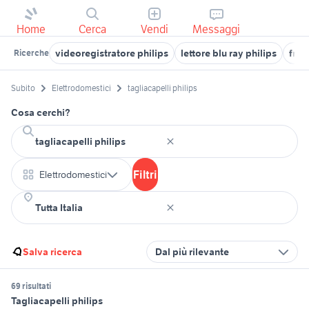
Home
Cerca
Vendi
Messaggi
videoregistratore philips
lettore blu ray philips
frig
Ricerche
Subito
Elettrodomestici
tagliacapelli philips
Cosa cerchi?
Filtri
Elettrodomestici
Salva ricerca
Dal più rilevante
69 risultati
Tagliacapelli philips