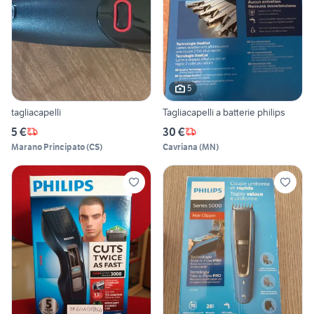
5
tagliacapelli
Tagliacapelli a batterie philips
5 €
30 €
Marano Principato
(
CS
)
Cavriana
(
MN
)