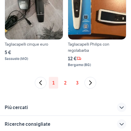
Tagliacapelli cinque euro
Tagliacapelli Philips con
regolabarba
5 €
12 €
Sassuolo
(
MO
)
Bergamo
(
BG
)
1
2
3
Più cercati
Correlati
Richerche simili
Suggerimenti
Ricerche consigliate
philips essential
frigo
lavatrice smeg