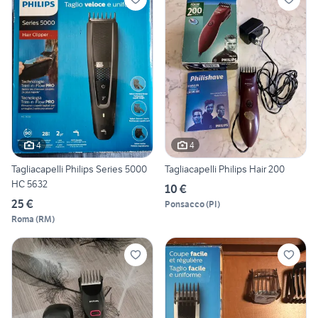
4
4
Tagliacapelli Philips Series 5000
Tagliacapelli Philips Hair 200
HC 5632
10 €
25 €
Ponsacco
(
PI
)
Roma
(
RM
)