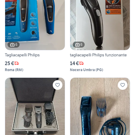
6
6
Tagliacapelli Philips
tagliacapelli Philips funzionante
25 €
14 €
Roma
(
RM
)
Nocera Umbra
(
PG
)