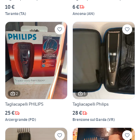
10 €
6 €
Taranto
(
TA
)
Ancona
(
AN
)
2
5
Tagliacapelli PHILIPS
Tagliacapelli Philips
25 €
28 €
Arzergrande
(
PD
)
Brenzone sul Garda
(
VR
)