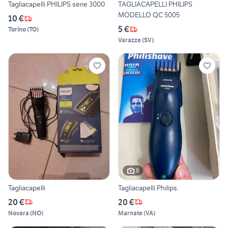
Tagliacapelli PHILIPS serie 3000
TAGLIACAPELLI PHILIPS
MODELLO QC 5005
10 €
5 €
Torino
(
TO
)
Varazze
(
SV
)
6
Tagliacapelli
Tagliacapelli Philips.
20 €
20 €
Novara
(
NO
)
Marnate
(
VA
)