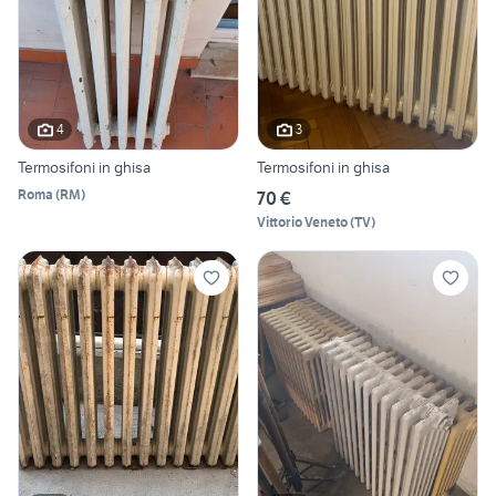
4
3
Termosifoni in ghisa
Termosifoni in ghisa
Roma
(
RM
)
70 €
Vittorio Veneto
(
TV
)