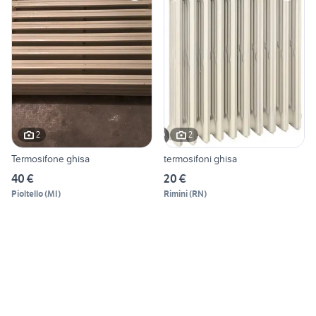
2
2
Termosifone ghisa
termosifoni ghisa
40 €
20 €
Pioltello
(
MI
)
Rimini
(
RN
)