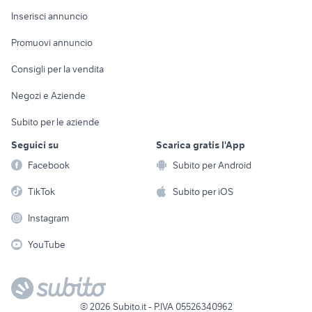
Console e
Accessori per
Casalinghi
Inserisci annuncio
Videogiochi
animali
Elettrodomestici
Promuovi annuncio
Audio/Video
Musica e Film
Giardino e Fai da te
Consigli per la vendita
Fotografia
Libri e Riviste
Abbigliamento e
Negozi e Aziende
Telefonia
Strumenti Musicali
Accessori
Subito per le aziende
Sports
Tutto per i bambini
Seguici su
Scarica gratis l'App
Biciclette
Facebook
Subito per Android
Collezionismo
TikTok
Subito per iOS
Instagram
YouTube
©
2026
Subito.it - P.IVA 05526340962