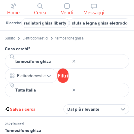
Home
Cerca
Vendi
Messaggi
radiatori ghisa liberty
stufa a legna ghisa elettrodome
Ricerche
Subito
Elettrodomestici
termosifone ghisa
Cosa cerchi?
Filtri
Elettrodomestici
Salva ricerca
Dal più rilevante
282 risultati
Termosifone ghisa