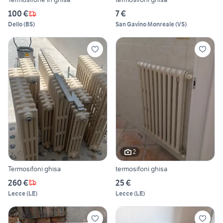
100 €
7 €
Dello
(
BS
)
San Gavino Monreale
(
VS
)
2
Termosifoni ghisa
termosifoni ghisa
260 €
25 €
Lecce
(
LE
)
Lecce
(
LE
)