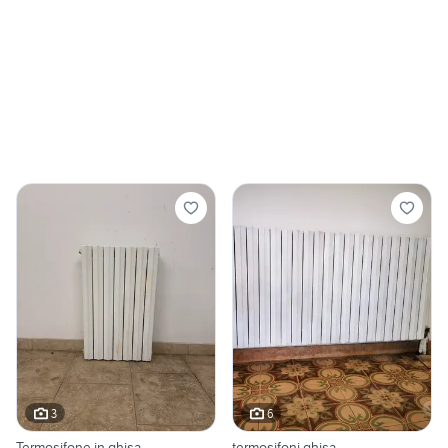
3
6
Termosifone in ghisa
termosifoni ghisa