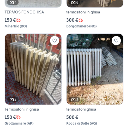
4
6
TERMOSIFONE GHISA
termosifoni in ghisa
150 €
300 €
Minerbio
(
BO
)
Borgomanero
(
NO
)
2
3
Termosifoni in ghisa
termosifoni ghisa
150 €
500 €
Grottammare
(
AP
)
Rocca di Botte
(
AQ
)