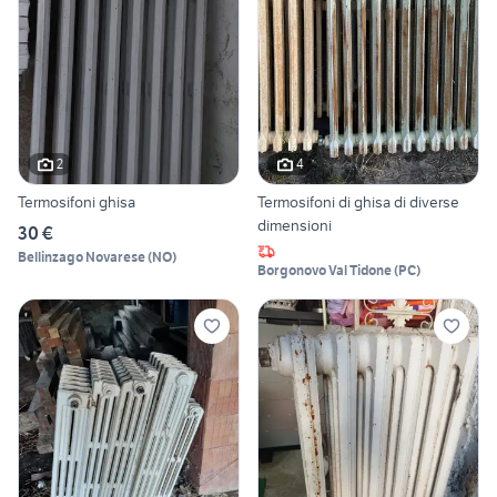
2
4
Termosifoni ghisa
Termosifoni di ghisa di diverse
dimensioni
30 €
Bellinzago Novarese
(
NO
)
Borgonovo Val Tidone
(
PC
)