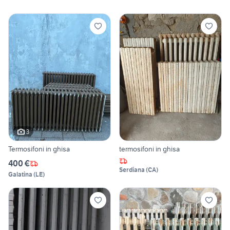
3
Termosifoni in ghisa
termosifoni in ghisa
400 €
Serdiana
(
CA
)
Galatina
(
LE
)