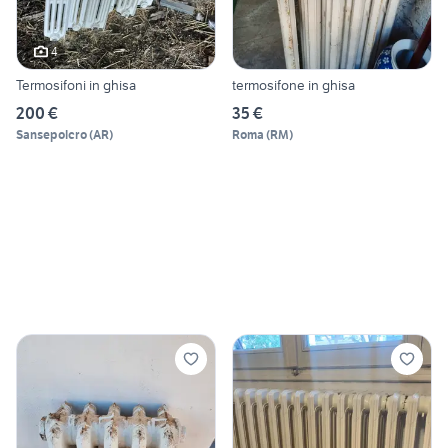
4
Termosifoni in ghisa
termosifone in ghisa
200 €
35 €
Sansepolcro
(
AR
)
Roma
(
RM
)