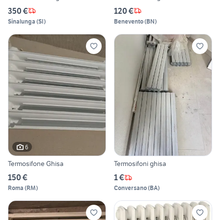
350 €
120 €
Sinalunga
(
SI
)
Benevento
(
BN
)
6
Termosifone Ghisa
Termosifoni ghisa
150 €
1 €
Roma
(
RM
)
Conversano
(
BA
)