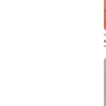
V
4
P