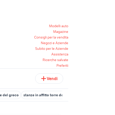
Modelli auto
Magazine
Consigli per la vendita
Negozi e Aziende
Subito per le Aziende
Assistenza
Ricerche salvate
Preferiti
Vendi
e del greco
stanze in affitto torre del greco
torre faro
seconda