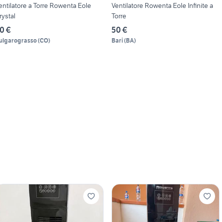
entilatore a Torre Rowenta Eole
Ventilatore Rowenta Eole Infinite a
rystal
Torre
0 €
50 €
ulgarograsso
(
CO
)
Bari
(
BA
)