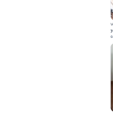
V
7
G