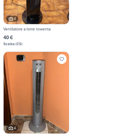
4
Ventilatore a torre rowenta
40 €
Scalea
(
CS
)
4