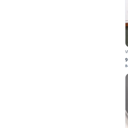
V
9
B