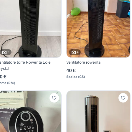
5
4
entilatore torre Rowenta Eole
Ventilatore rowenta
rystal
40 €
0 €
Scalea
(
CS
)
oma
(
RM
)