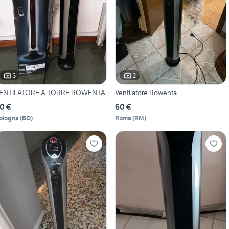
3
2
ENTILATORE A TORRE ROWENTA
Ventilatore Rowenta
0 €
60 €
ologna
(
BO
)
Roma
(
RM
)