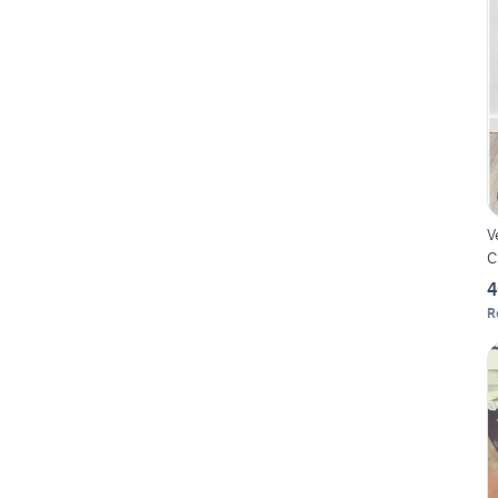
V
C
4
R