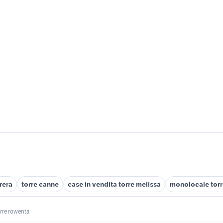
rera
torre canne
case in vendita torre melissa
monolocale torr
orre rowenta