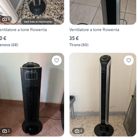
3
entilatore a torre Rowenta
Ventilatore a torre Rowenta
0 €
35 €
enova
(
GE
)
Tirano
(
SO
)
3
4