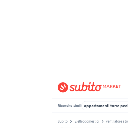
appartamenti torre ped
Ricerche
simili
Subito
Elettrodomestici
ventilatore a t