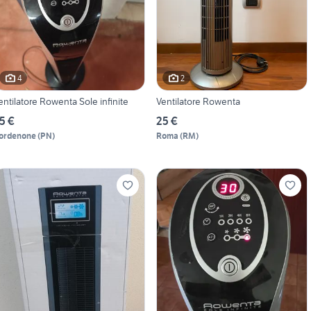
4
2
entilatore Rowenta Sole infinite
Ventilatore Rowenta
5 €
25 €
ordenone
(
PN
)
Roma
(
RM
)