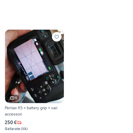
6
Pentax K5 + battery grip + vari
accessori
250 €
Gallarate
(
VA
)