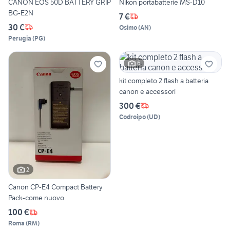
CANON EOS 50D BATTERY GRIP
Nikon portabatterie MS-D10
BG-E2N
7 €
30 €
Osimo
(
AN
)
Perugia
(
PG
)
6
kit completo 2 flash a batteria
canon e accessori
300 €
Codroipo
(
UD
)
2
Canon CP-E4 Compact Battery
Pack-come nuovo
100 €
Roma
(
RM
)