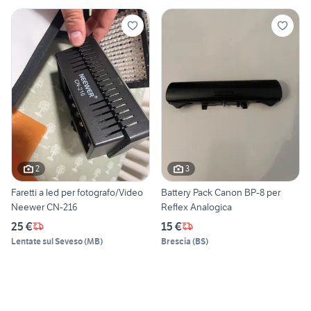
2
3
Faretti a led per fotografo/Video
Battery Pack Canon BP-8 per
Neewer CN-216
Reflex Analogica
25 €
15 €
Lentate sul Seveso
(
MB
)
Brescia
(
BS
)