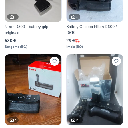
5
6
Nikon D800 + battery grip
Battery Grip per Nikon D600 /
originale
D610
630 €
29 €
Bergamo
(
BG
)
Imola
(
BO
)
5
6