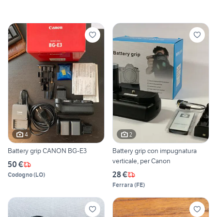
4
2
Battery grip CANON BG-E3
Battery grip con impugnatura
verticale, per Canon
50 €
28 €
Codogno
(
LO
)
Ferrara
(
FE
)