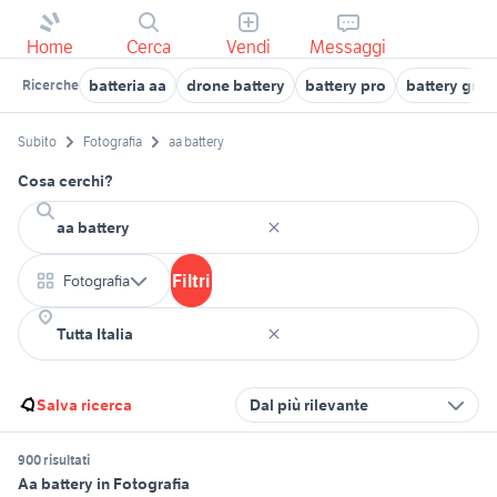
Home
Cerca
Vendi
Messaggi
batteria aa
drone battery
battery pro
battery grip
Ricerche
Subito
Fotografia
aa battery
Cosa cerchi?
Filtri
Fotografia
Salva ricerca
Dal più rilevante
900 risultati
Aa battery in Fotografia