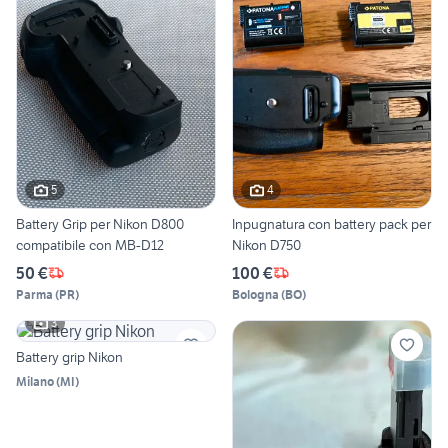
5
4
Battery Grip per Nikon D800
Inpugnatura con battery pack per
compatibile con MB-D12
Nikon D750
50 €
100 €
Parma
(
PR
)
Bologna
(
BO
)
3
Battery grip Nikon
Milano
(
MI
)