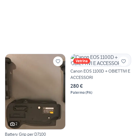
Vetrina
Canon EOS 1100D + OBIETTIVI E
ACCESSORI
280 €
Palermo
(
PA
)
2
Battery Grip per D7100