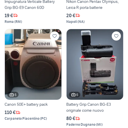
Impugnatura Verticale Battery
Nikon Canon Pentax Olympus,
Grip BG-E9 Canon 60D
Leica R porta batterie
19 €
20 €
Roma
(
RM
)
Napoli
(
NA
)
6
6
Canon 50E+ battery pack
Battery Grip Canon BG-E3
originale come nuovo
110 €
80 €
Carpaneto Piacentino
(
PC
)
Paderno Dugnano
(
MI
)