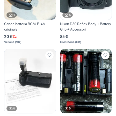
3
6
Canon batteria BGM-E14A -
Nikon D80 Reflex Body + Battery
originale
Grip + Accessori
20 €
85 €
Verona
(
VR
)
Frosinone
(
FR
)
6
5