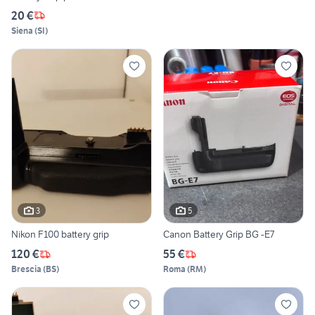
20 €
Siena
(
SI
)
3
5
Nikon F100 battery grip
Canon Battery Grip BG -E7
120 €
55 €
Brescia
(
BS
)
Roma
(
RM
)