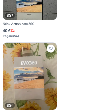
3
Nilox Action cam 360
40 €
Pagani
(
SA
)
6