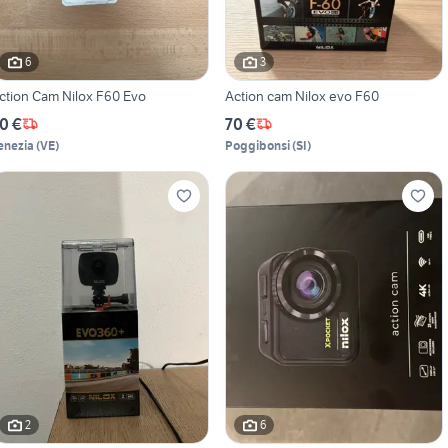
6
3
ction Cam Nilox F60 Evo
Action cam Nilox evo F60
0 €
70 €
enezia
(
VE
)
Poggibonsi
(
SI
)
2
6