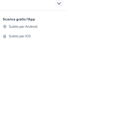
videocamera sony 4k
sports e hobby
35mm 1.8
a
Scarica gratis l'App
Animali
ggi nikon
batteria 6 v
Subito per Android
ento e
Accessori per animali
hi
Subito per iOS
Musica e Film
omestici
Libri e Riviste
e Fai da te
Strumenti Musicali
amento e
ri
Sports
 i bambini
Biciclette
Collezionismo