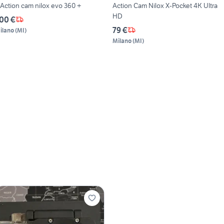
 Action cam nilox evo 360 +
Action Cam Nilox X-Pocket 4K Ultra
HD
00 €
79 €
ilano
(
MI
)
Milano
(
MI
)