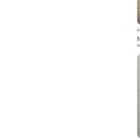
A
5
V