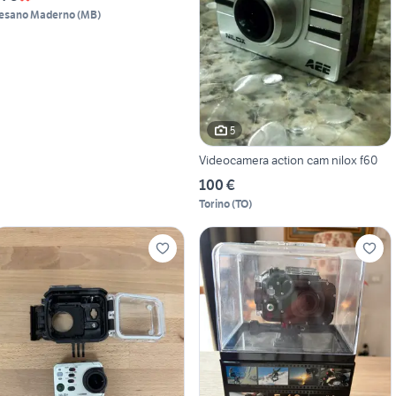
esano Maderno
(
MB
)
5
Videocamera action cam nilox f60
100 €
Torino
(
TO
)