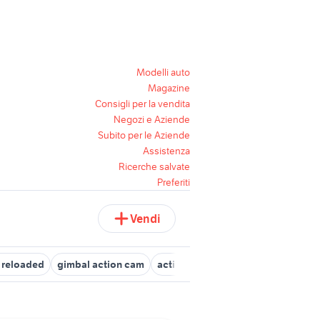
Modelli auto
Magazine
Consigli per la vendita
Negozi e Aziende
Subito per le Aziende
Assistenza
Ricerche salvate
Preferiti
Vendi
 reloaded
gimbal action cam
action cam bluetooth
action ca