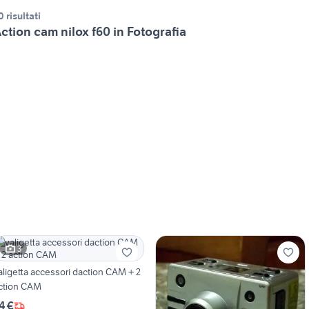
0 risultati
ction cam nilox f60 in Fotografia
3
aligetta accessori daction CAM + 2
ction CAM
4 €