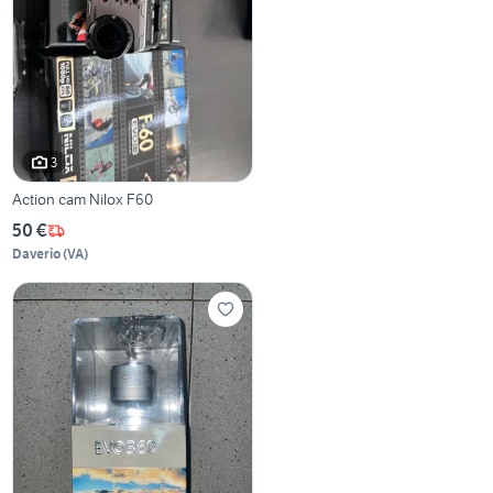
3
Action cam Nilox F60
50 €
Daverio
(
VA
)