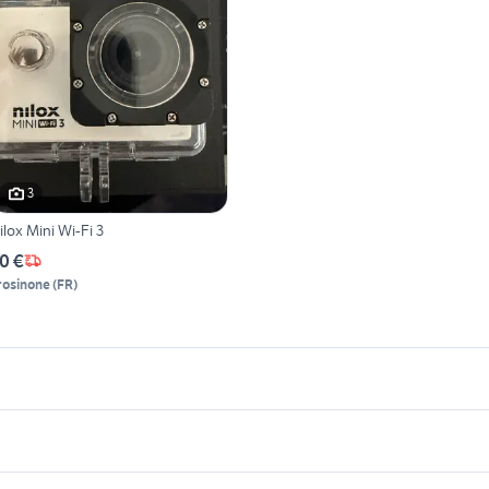
3
ilox Mini Wi-Fi 3
0 €
rosinone
(
FR
)
icherche simili
Suggerimenti
ony 24 70 2.8 fotografia
nikon coolpix s3100
s
sony sel50f18
binocolo 8x32
otocamera per astrofotografia
minolta srt 303