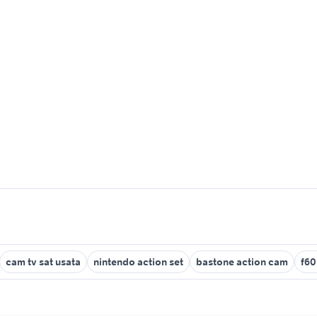
cam tv sat usata
nintendo action set
bastone action cam
f60