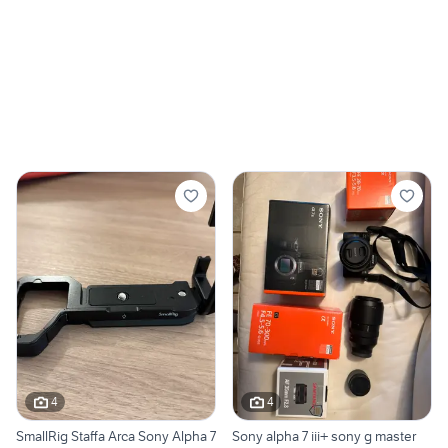
4
4
SmallRig Staffa Arca Sony Alpha 7
Sony alpha 7 iii+ sony g master