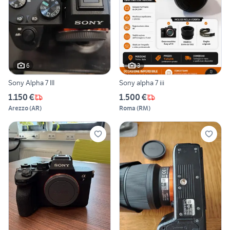
6
3
Sony Alpha 7 III
Sony alpha 7 iii
1.150 €
1.500 €
Arezzo
(
AR
)
Roma
(
RM
)