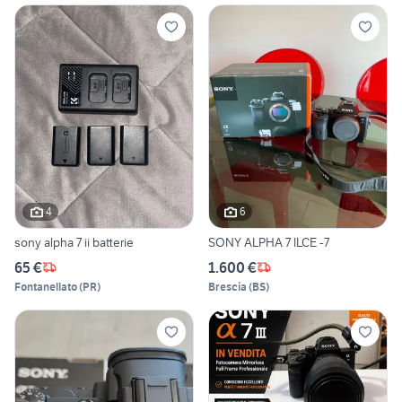
4
6
sony alpha 7 ii batterie
SONY ALPHA 7 ILCE -7
65 €
1.600 €
Fontanellato
(
PR
)
Brescia
(
BS
)