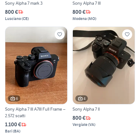
Sony Alpha 7 mark 3
Sony Alpha 7 III
800 €
800 €
Lusciano
(
CE
)
Modena
(
MO
)
6
4
Sony Alpha 7 III A7III Full Frame –
Sony Alpha 7 II
2.572 scatti
800 €
1.100 €
Vergiate
(
VA
)
Bari
(
BA
)