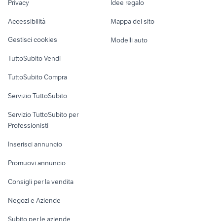
m wave
gps per auto
Privacy
Idee regalo
Garage e box
Caravan e Camper
Accessibilità
Mappa del sito
Loft, mansarde e
Veicoli commerciali
altro
Gestisci cookies
Modelli auto
Case vacanza
TuttoSubito Vendi
Uffici e Locali
TuttoSubito Compra
commerciali
Servizio TuttoSubito
elettronica
per la casa e la
sports e hobby
Servizio TuttoSubito per
persona
Informatica
Animali
Professionisti
Arredamento e
Console e
Accessori per
Casalinghi
Inserisci annuncio
Videogiochi
animali
Elettrodomestici
Promuovi annuncio
Audio/Video
Musica e Film
Giardino e Fai da te
Consigli per la vendita
Fotografia
Libri e Riviste
Abbigliamento e
Negozi e Aziende
Telefonia
Strumenti Musicali
Accessori
Subito per le aziende