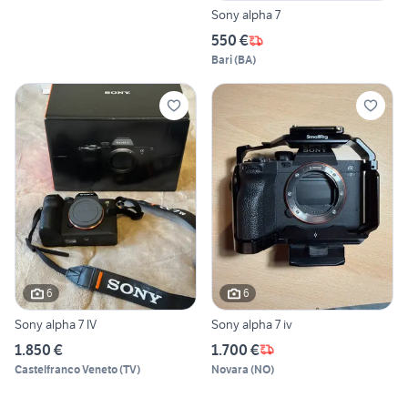
Sony alpha 7
550 €
Bari
(
BA
)
6
6
Sony alpha 7 IV
Sony alpha 7 iv
1.850 €
1.700 €
Castelfranco Veneto
(
TV
)
Novara
(
NO
)