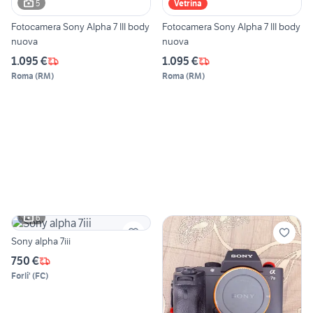
5
Vetrina
Fotocamera Sony Alpha 7 III body
Fotocamera Sony Alpha 7 III body
nuova
nuova
1.095 €
1.095 €
Roma
(
RM
)
Roma
(
RM
)
6
Sony alpha 7iii
750 €
Forli'
(
FC
)