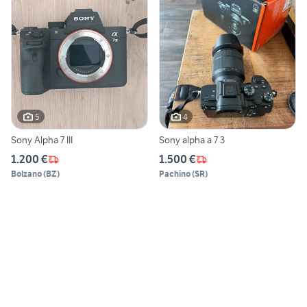
5
4
Sony Alpha 7 III
Sony alpha a 7 3
1.200 €
1.500 €
Bolzano
(
BZ
)
Pachino
(
SR
)