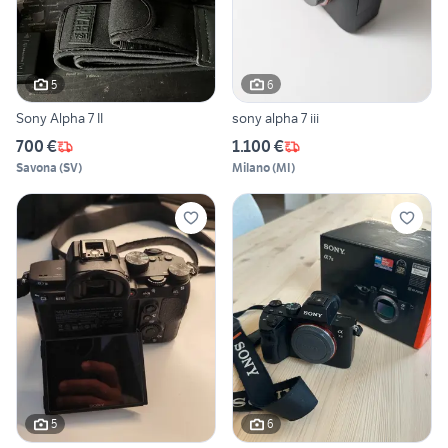
5
6
Sony Alpha 7 II
sony alpha 7 iii
700 €
1.100 €
Savona
(
SV
)
Milano
(
MI
)
5
6