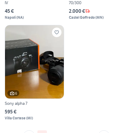
IV
70/300
45 €
2.000 €
Napoli
(
NA
)
Castel Goffredo
(
MN
)
6
Sony alpha 7
595 €
Villa Cortese
(
MI
)