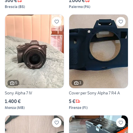
300 €
1.000 €
Brescia
(
BS
)
Palermo
(
PA
)
5
3
Sony Alpha 7 IV
Cover per Sony Alpha 7 R4 A
1.400 €
5 €
Monza
(
MB
)
Firenze
(
FI
)