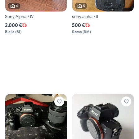
4
6
Sony Alpha 7 IV
sony alpha 7 II
2.000 €
500 €
Biella
(
BI
)
Roma
(
RM
)