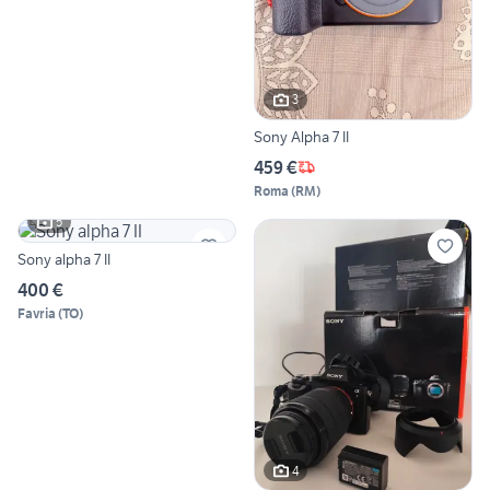
3
Sony Alpha 7 II
459 €
Roma
(
RM
)
5
Sony alpha 7 II
400 €
Favria
(
TO
)
4