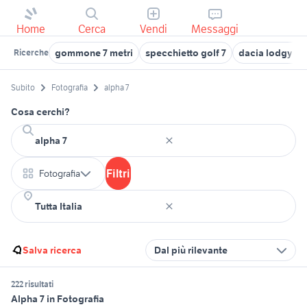
Home
Cerca
Vendi
Messaggi
gommone 7 metri
specchietto golf 7
dacia lodgy 7 p
Ricerche
Subito
Fotografia
alpha 7
Cosa cerchi?
Filtri
Fotografia
Salva ricerca
Dal più rilevante
222 risultati
Alpha 7 in Fotografia