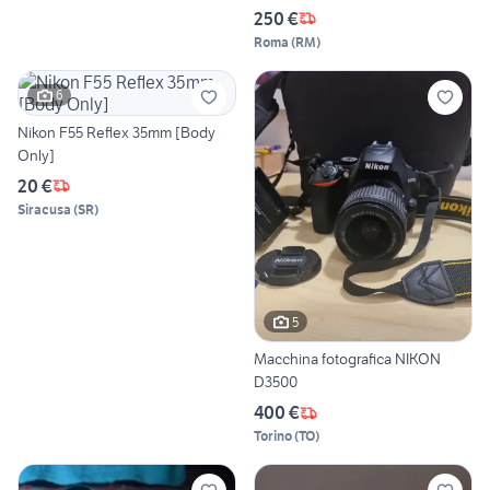
250 €
Roma
(
RM
)
6
Nikon F55 Reflex 35mm [Body
Only]
20 €
Siracusa
(
SR
)
5
Macchina fotografica NIKON
D3500
400 €
Torino
(
TO
)