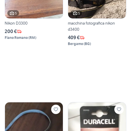
5
5
Nikon D3300
macchina fotografica nikon
d3400
200 €
409 €
Fiano Romano
(
RM
)
Bergamo
(
BG
)