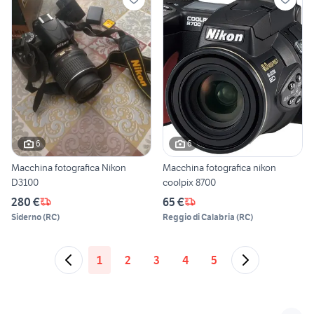
6
6
Macchina fotografica Nikon
Macchina fotografica nikon
D3100
coolpix 8700
280 €
65 €
Siderno
(
RC
)
Reggio di Calabria
(
RC
)
1
2
3
4
5