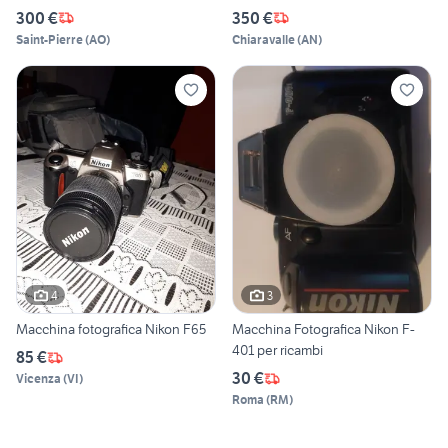
300 €
350 €
Saint-Pierre
(
AO
)
Chiaravalle
(
AN
)
4
3
Macchina fotografica Nikon F65
Macchina Fotografica Nikon F-
401 per ricambi
85 €
30 €
Vicenza
(
VI
)
Roma
(
RM
)