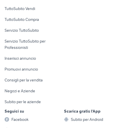
Case vacanza
TuttoSubito Vendi
Uffici e Locali
TuttoSubito Compra
commerciali
Servizio TuttoSubito
elettronica
per la casa e la
sports e hobby
Servizio TuttoSubito per
persona
Informatica
Animali
Professionisti
Arredamento e
Console e
Accessori per
Casalinghi
Inserisci annuncio
Videogiochi
animali
Elettrodomestici
Promuovi annuncio
Audio/Video
Musica e Film
Giardino e Fai da te
Consigli per la vendita
Fotografia
Libri e Riviste
Abbigliamento e
Negozi e Aziende
Telefonia
Strumenti Musicali
Accessori
Subito per le aziende
Sports
Tutto per i bambini
Seguici su
Scarica gratis l'App
Biciclette
Facebook
Subito per Android
Collezionismo