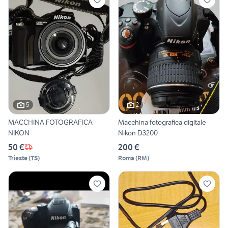
5
2
MACCHINA FOTOGRAFICA
Macchina fotografica digitale
NIKON
Nikon D3200
50 €
200 €
Trieste
(
TS
)
Roma
(
RM
)