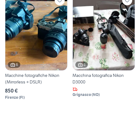
6
6
Macchine fotografiche Nikon
Macchina fotografica Nikon
(Mirrorless + DSLR)
D3000
850 €
Grignasco
(
NO
)
Firenze
(
FI
)