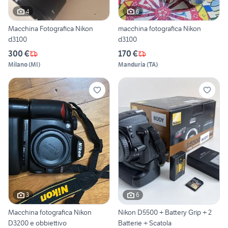
4
6
Macchina Fotografica Nikon
macchina fotografica Nikon
d3100
d3100
300 €
170 €
Milano
(
MI
)
Manduria
(
TA
)
3
6
Macchina fotografica Nikon
Nikon D5500 + Battery Grip + 2
D3200 e obbiettivo
Batterie + Scatola