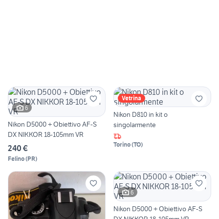
Vetrina
6
Nikon D810 in kit o
Nikon D5000 + Obiettivo AF-S
singolarmente
DX NIKKOR 18-105mm VR
Torino
(
TO
)
240 €
Felino
(
PR
)
6
Nikon D5000 + Obiettivo AF-S