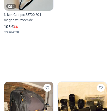
5
Nikon Coolpix S3700 20,1
megapixel zoom 8x
105 €
Torino
(
TO
)