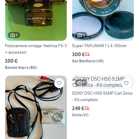
6
3
Fotocamera vintage Yashica FX-3
Super TAKUMAR f 1.4 /50mm
+ accessori
300 €
100 €
San Bonifacio
(
VR
)
Bonate Sopra
(
BG
)
6
SONY DSC-H50 9.1MP Carl Zeiss
- Kit completo
249 €
Schio
(
VI
)