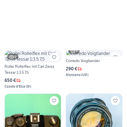
5
6
Corredo Voigtlander
Rollei Rolleiflex mit Carl Zeiss
290 €
Tessar 1:3.5 7,5
Manzano
(
UD
)
650 €
Casole d'Elsa
(
SI
)