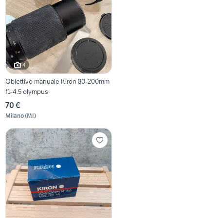
4
Obiettivo manuale Kiron 80-200mm
f1-4.5 olympus
70 €
Milano
(
MI
)