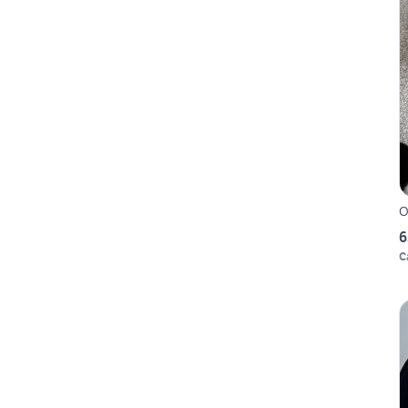
O
6
C