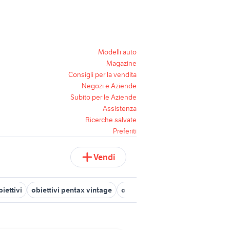
Modelli auto
Magazine
Consigli per la vendita
Negozi e Aziende
Subito per le Aziende
Assistenza
Ricerche salvate
Preferiti
Vendi
biettivi
obiettivi pentax vintage
obiettivo 10-18
obiettivo 24 1