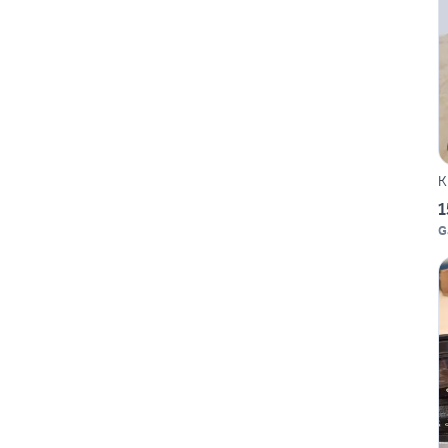
K
1
G