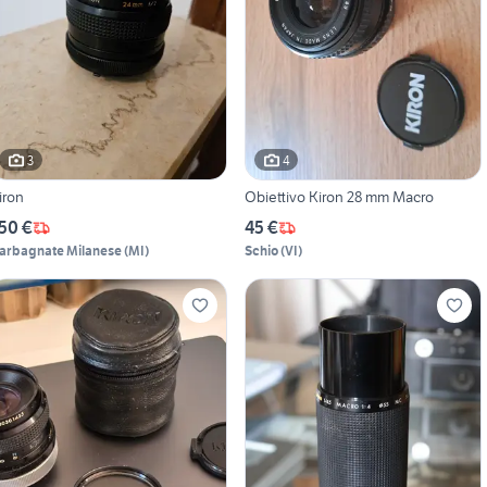
3
4
iron
Obiettivo Kiron 28 mm Macro
50 €
45 €
arbagnate Milanese
(
MI
)
Schio
(
VI
)