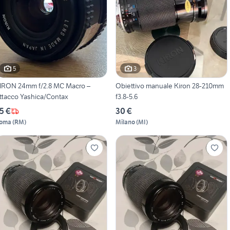
5
3
IRON 24mm f/2.8 MC Macro –
Obiettivo manuale Kiron 28-210mm
ttacco Yashica/Contax
f3.8-5.6
5 €
30 €
oma
(
RM
)
Milano
(
MI
)