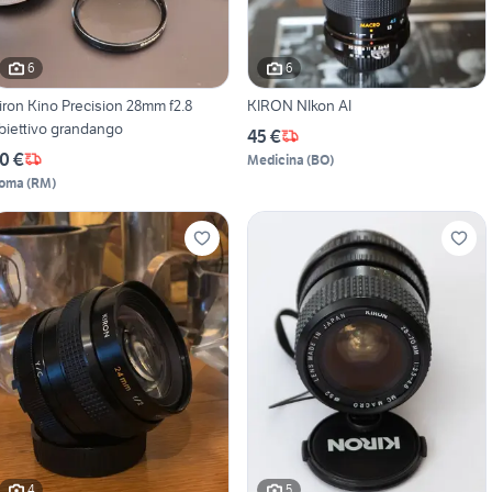
6
6
iron Kino Precision 28mm f2.8
KIRON NIkon AI
biettivo grandango
45 €
0 €
Medicina
(
BO
)
oma
(
RM
)
4
5