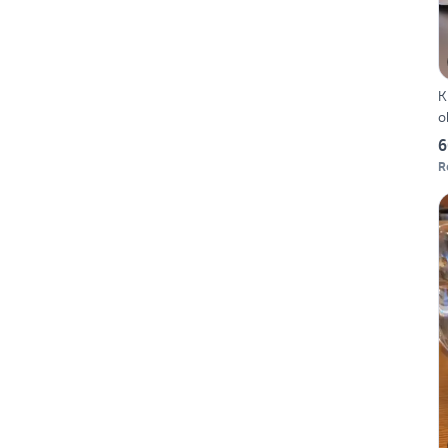
K
o
6
R