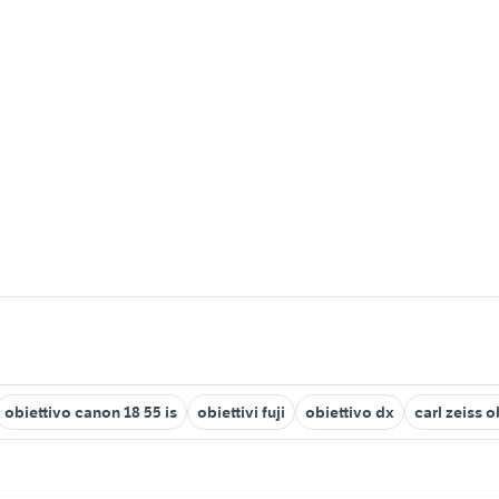
obiettivo canon 18 55 is
obiettivi fuji
obiettivo dx
carl zeiss o