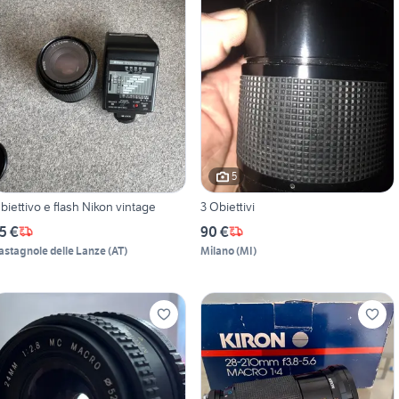
5
biettivo e flash Nikon vintage
3 Obiettivi
5 €
90 €
astagnole delle Lanze
(
AT
)
Milano
(
MI
)