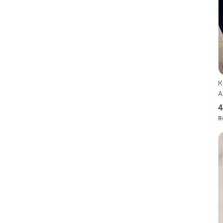
K
A
4
R