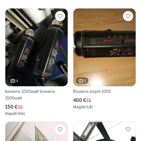
4
5
bowens 1000watt bowens
Bowens esprit 1000
1500watt
400 €
150 €
Maglie
(
LE
)
Napoli
(
NA
)