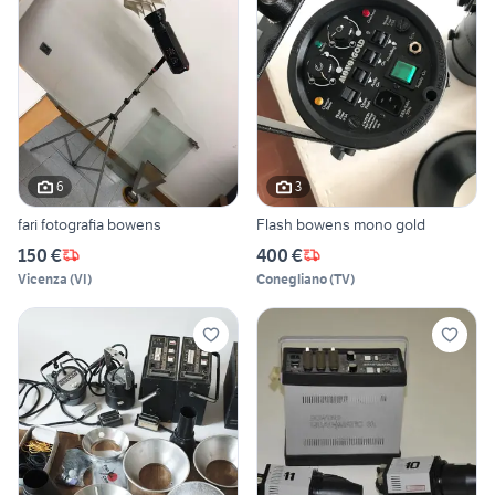
6
3
fari fotografia bowens
Flash bowens mono gold
150 €
400 €
Vicenza
(
VI
)
Conegliano
(
TV
)