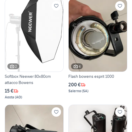
2
4
Softbox Neewer 80x80cm
Flash bowens esprit 1000
attacco Bowens
200 €
15 €
Salerno
(
SA
)
Aosta
(
AO
)