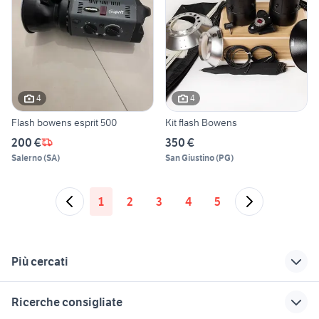
4
4
Flash bowens esprit 500
Kit flash Bowens
200 €
350 €
Salerno
(
SA
)
San Giustino
(
PG
)
1
2
3
4
5
Più cercati
Correlati
Richerche simili
Suggerimenti
Ricerche consigliate
minolta dynax 500si
dji - mavic pro
tracolla nera pelle