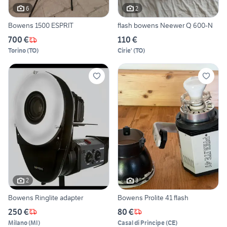
6
2
Bowens 1500 ESPRIT
flash bowens Neewer Q 600-N
700 €
110 €
Torino
(
TO
)
Cirie'
(
TO
)
2
3
Bowens Ringlite adapter
Bowens Prolite 41 flash
250 €
80 €
Milano
(
MI
)
Casal di Principe
(
CE
)