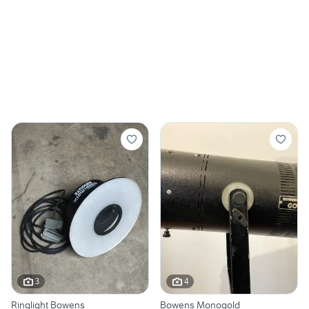
3
4
Ringlight Bowens
Bowens Monogold