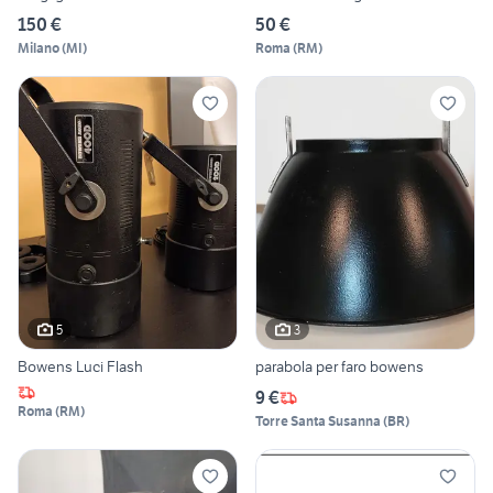
150 €
50 €
Milano
(
MI
)
Roma
(
RM
)
5
3
Bowens Luci Flash
parabola per faro bowens
9 €
Roma
(
RM
)
Torre Santa Susanna
(
BR
)