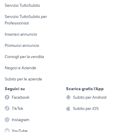
Servizio TuttoSubito
elettronica
per la casa e la
sports e hobby
Servizio TuttoSubito per
persona
Informatica
Animali
Professionisti
Arredamento e
Console e
Accessori per
Casalinghi
Inserisci annuncio
Videogiochi
animali
Elettrodomestici
Promuovi annuncio
Audio/Video
Musica e Film
Giardino e Fai da te
Consigli per la vendita
Fotografia
Libri e Riviste
Abbigliamento e
Negozi e Aziende
Telefonia
Strumenti Musicali
Accessori
Subito per le aziende
Sports
Tutto per i bambini
Seguici su
Scarica gratis l'App
Biciclette
Facebook
Subito per Android
Collezionismo
TikTok
Subito per iOS
Instagram
YouTube