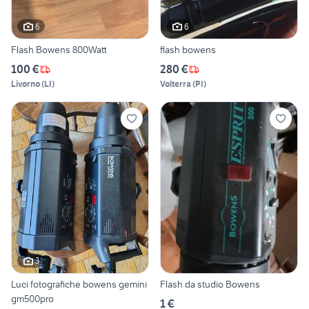
6
6
Flash Bowens 800Watt
flash bowens
100 €
280 €
Livorno
(
LI
)
Volterra
(
PI
)
3
Luci fotografiche bowens gemini
Flash da studio Bowens
gm500pro
1 €