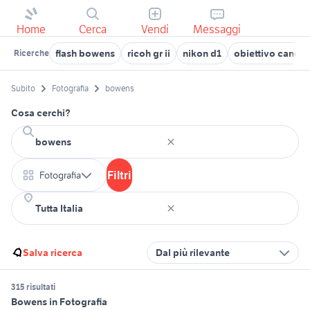
Home
Cerca
Vendi
Messaggi
flash bowens
ricoh gr ii
nikon d1
obiettivo canon 1
Ricerche
Subito
Fotografia
bowens
Cosa cerchi?
Filtri
Fotografia
Salva ricerca
Dal più rilevante
315 risultati
Bowens in Fotografia