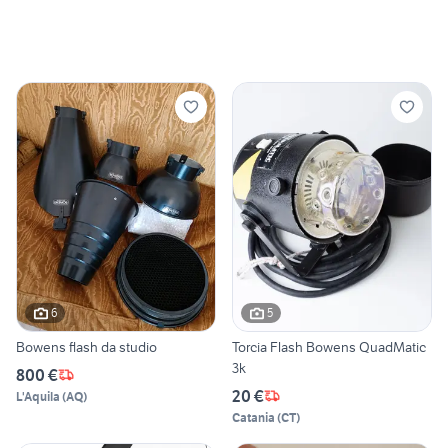
6
5
Bowens flash da studio
Torcia Flash Bowens QuadMatic
3k
800 €
20 €
L'Aquila
(
AQ
)
Catania
(
CT
)