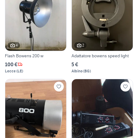
4
2
Flash Bowens 200 w
Adattatore bowens speed light
100 €
5 €
Lecce
(
LE
)
Albino
(
BG
)