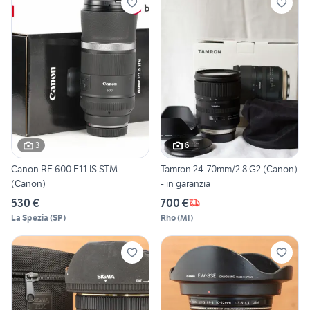
3
6
Canon RF 600 F11 IS STM
Tamron 24-70mm/2.8 G2 (Canon)
(Canon)
- in garanzia
530 €
700 €
La Spezia
(
SP
)
Rho
(
MI
)