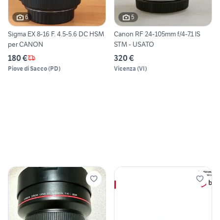
6
5
Sigma EX 8-16 F. 4.5-5.6 DC HSM
Canon RF 24-105mm f/4-7.1 IS
per CANON
STM - USATO
180 €
320 €
Piove di Sacco
(
PD
)
Vicenza
(
VI
)