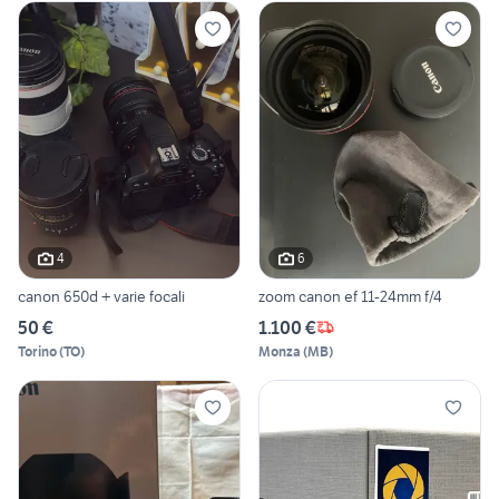
4
6
canon 650d + varie focali
zoom canon ef 11-24mm f/4
50 €
1.100 €
Torino
(
TO
)
Monza
(
MB
)