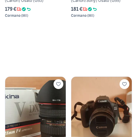
(Canon) Usato (G53)
(Canon/Sony) Usato (G55)
179 €
181 €
Cormano
(
MI
)
Cormano
(
MI
)