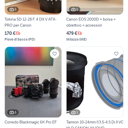
6
6
Tokina SD 12-28 F. 4 DX V ATX-
Canon EOS 2000D + borsa +
PRO per Canon
obiettivo + accessori
170 €
479 €
Piove di Sacco
(
PD
)
Milazzo
(
ME
)
6
3
Corredo Blackmagic 6K Pro EF
Tamron 10-24mm f/3.5-4.5 Di II VC