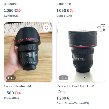
ultrasonic
ultrasonic
1.050 €
1.050 €
Cuneo
(
CN
)
Cuneo
(
CN
)
5
4
Canon 11-24mm f4
Canon EF 11-24 F4 L USM
(Canon)
1.500 €
1.280 €
Roma
(
RM
)
Darfo Boario Terme
(
BS
)