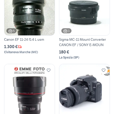
5
3
Canon EF 11-24 f1:4 L usm
Sigma MC-11 Mount Converter
CANON EF / SONY E-MOUN
1.300 €
180 €
Civitanova Marche
(
MC
)
La Spezia
(
SP
)