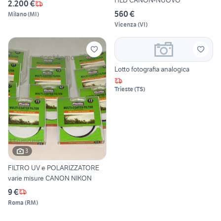
HLD CANON-NUOVO
2.200 €
560 €
Milano
(
MI
)
Vicenza
(
VI
)
Lotto fotografia analogica
Trieste
(
TS
)
3
FILTRO UV e POLARIZZATORE
varie misure CANON NIKON
9 €
Roma
(
RM
)