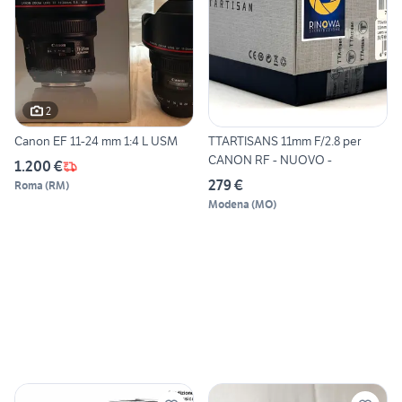
2
Canon EF 11-24 mm 1:4 L USM
TTARTISANS 11mm F/2.8 per
CANON RF - NUOVO -
1.200 €
279 €
Roma
(
RM
)
Modena
(
MO
)