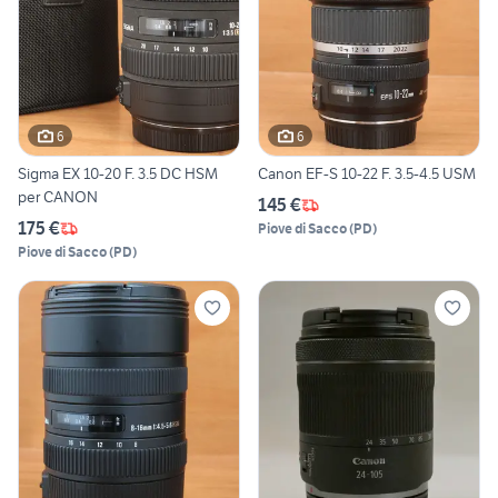
6
6
Sigma EX 10-20 F. 3.5 DC HSM
Canon EF-S 10-22 F. 3.5-4.5 USM
per CANON
145 €
175 €
Piove di Sacco
(
PD
)
Piove di Sacco
(
PD
)