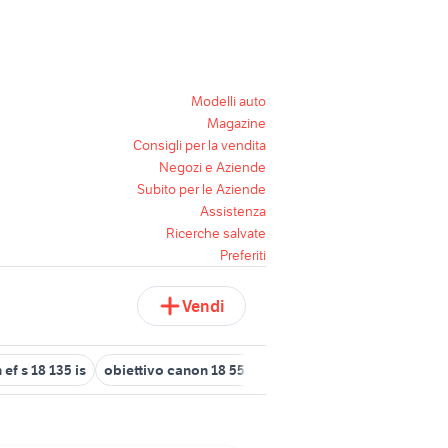
Modelli auto
Magazine
Consigli per la vendita
Negozi e Aziende
Subito per le Aziende
Assistenza
Ricerche salvate
Preferiti
Vendi
ef s 18 135 is
obiettivo canon 18 55 is
canon ixus 185
canon 2