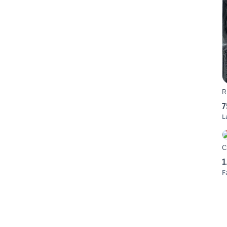
R
7
L
C
1
F