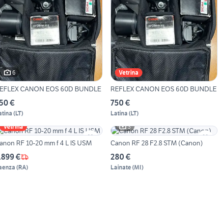
6
Vetrina
EFLEX CANON EOS 60D BUNDLE
REFLEX CANON EOS 60D BUNDLE
50 €
750 €
atina
(
LT
)
Latina
(
LT
)
3
Vetrina
anon RF 10-20 mm f 4 L IS USM
Canon RF 28 F2.8 STM (Canon)
.899 €
280 €
aenza
(
RA
)
Lainate
(
MI
)