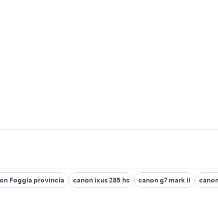
on Foggia provincia
canon ixus 285 hs
canon g7 mark ii
canon 