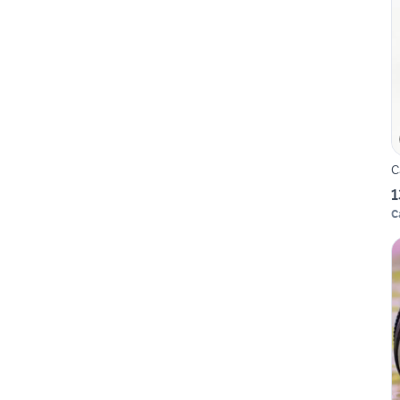
C
1
C