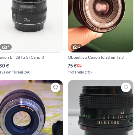
5
4
anon EF 28 F2.8 (Canon)
Obbiettivo Canon fd 28mm f2,8
30 €
75 €
ava de' Tirreni
(
SA
)
Trofarello
(
TO
)