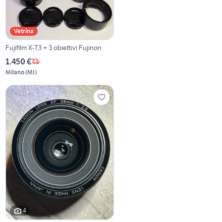
Vetrina
Fujifilm X-T3 + 3 obiettivi Fujinon
1.450 €
Milano
(
MI
)
4