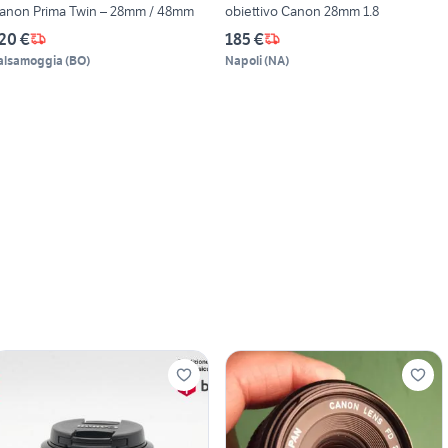
anon Prima Twin – 28mm / 48mm
obiettivo Canon 28mm 1.8
20 €
185 €
alsamoggia
(
BO
)
Napoli
(
NA
)