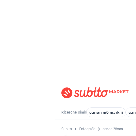
canon m6 mark ii
can
Ricerche
simili
Subito
Fotografia
canon 28mm