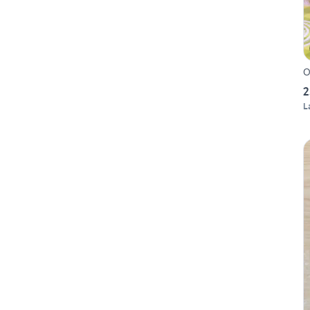
O
2
L