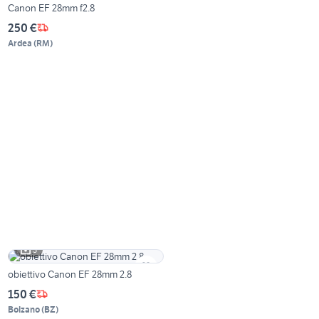
Canon EF 28mm f2.8
250 €
Ardea
(
RM
)
3
obiettivo Canon EF 28mm 2.8
150 €
Bolzano
(
BZ
)