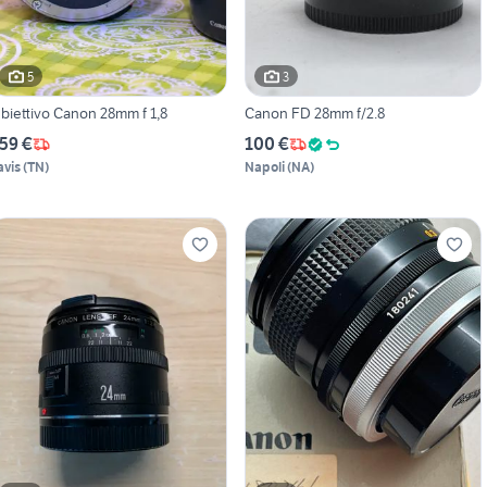
5
3
biettivo Canon 28mm f 1,8
Canon FD 28mm f/2.8
59 €
100 €
avis
(
TN
)
Napoli
(
NA
)