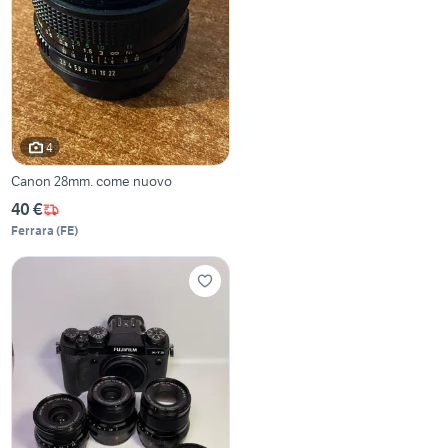
4
Canon 28mm. come nuovo
40 €
Ferrara
(
FE
)