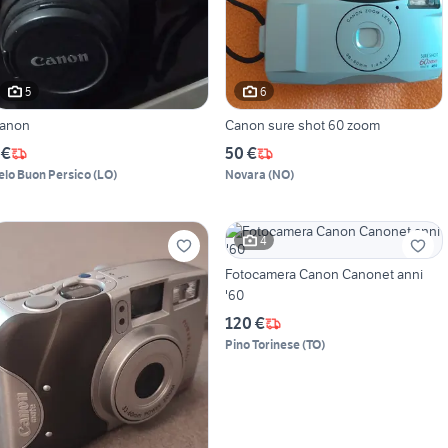
5
6
anon
Canon sure shot 60 zoom
 €
50 €
elo Buon Persico
(
LO
)
Novara
(
NO
)
4
Fotocamera Canon Canonet anni
'60
120 €
Pino Torinese
(
TO
)