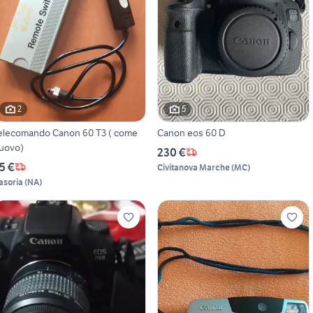
2
5
lecomando Canon 60 T3 ( come
Canon eos 60 D
uovo)
230 €
5 €
Civitanova Marche
(
MC
)
asoria
(
NA
)