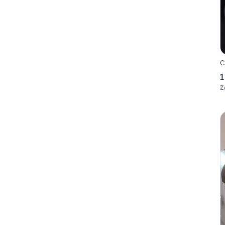
C
1
Z