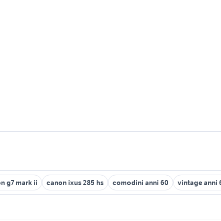
n g7 mark ii
canon ixus 285 hs
comodini anni 60
vintage anni