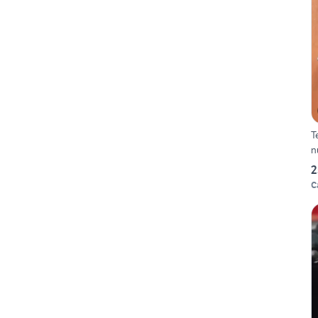
Te
n
2
C