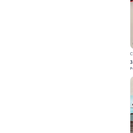
C
3
P