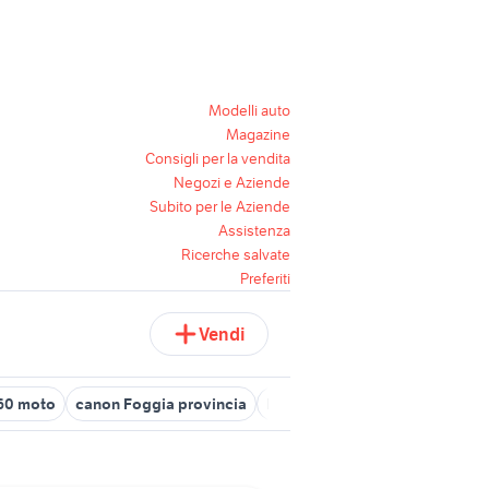
Modelli auto
Magazine
Consigli per la vendita
Negozi e Aziende
Subito per le Aziende
Assistenza
Ricerche salvate
Preferiti
Vendi
 60 moto
canon Foggia provincia
bmw e60 m sport accessori au