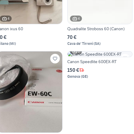
4
4
anon ixus 60
Quadralite Stroboss 60 (Canon)
0 €
70 €
ilano
(
MI
)
Cava de' Tirreni
(
SA
)
6
Canon Speedlite 600EX-RT
150 €
Genova
(
GE
)