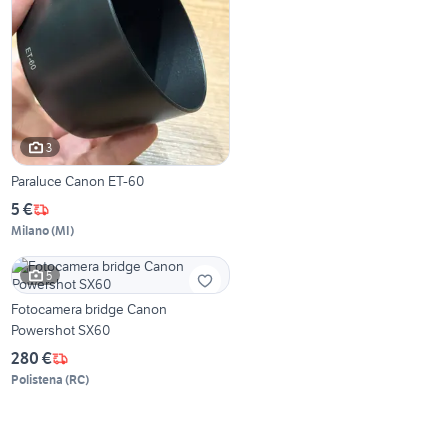
3
Paraluce Canon ET-60
5 €
Milano
(
MI
)
5
Fotocamera bridge Canon
Powershot SX60
280 €
Polistena
(
RC
)