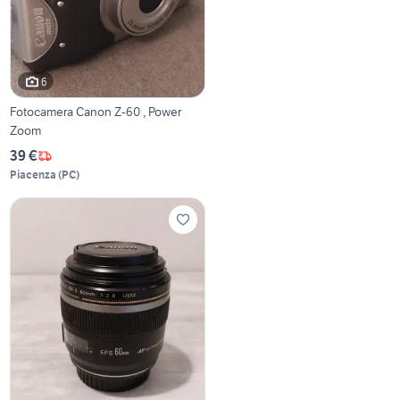
6
Fotocamera Canon Z-60 , Power
Zoom
39 €
Piacenza
(
PC
)