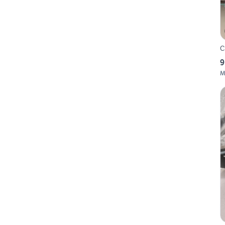
C
9
M