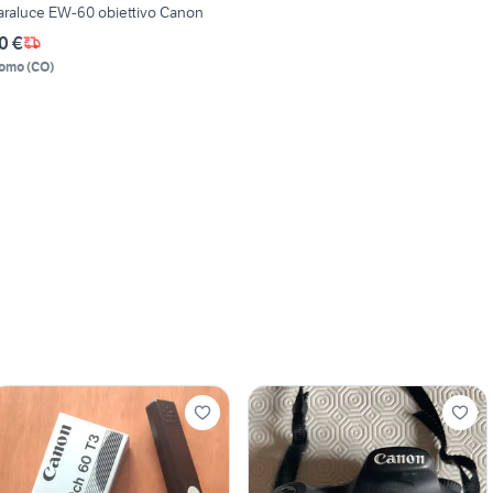
araluce EW-60 obiettivo Canon
0 €
omo
(
CO
)