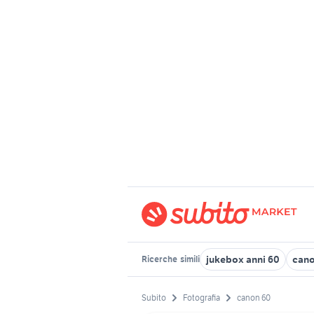
jukebox anni 60
cano
Ricerche
simili
Subito
Fotografia
canon 60