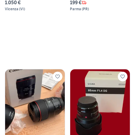
1.050 €
199 €
Vicenza
(
VI
)
Parma
(
PR
)