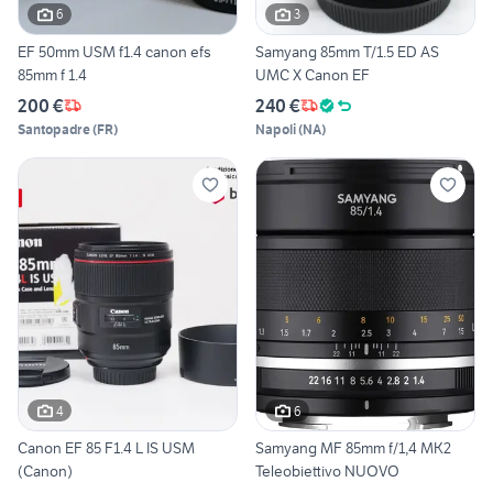
6
3
EF 50mm USM f1.4 canon efs
Samyang 85mm T/1.5 ED AS
85mm f 1.4
UMC X Canon EF
200 €
240 €
Santopadre
(
FR
)
Napoli
(
NA
)
4
6
Canon EF 85 F1.4 L IS USM
Samyang MF 85mm f/1,4 MK2
(Canon)
Teleobiettivo NUOVO