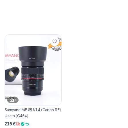
4
Samyang MF 85 f/1.4 (Canon RF)
Usato (G464)
216 €