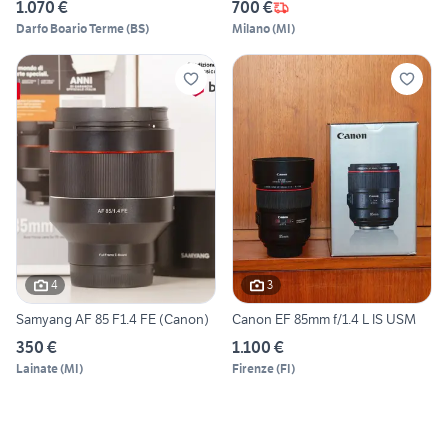
1.070 €
700 €
Darfo Boario Terme
(
BS
)
Milano
(
MI
)
4
3
Samyang AF 85 F1.4 FE (Canon)
Canon EF 85mm f/1.4 L IS USM
350 €
1.100 €
Lainate
(
MI
)
Firenze
(
FI
)