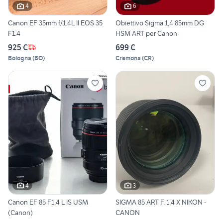
4
6
Canon EF 35mm f/1.4L II EOS 35
Obiettivo Sigma 1,4 85mm DG
F1.4
HSM ART per Canon
925 €
699 €
Bologna
(
BO
)
Cremona
(
CR
)
4
3
Canon EF 85 F1.4 L IS USM
SIGMA 85 ART F. 1.4 X NIKON -
(Canon)
CANON