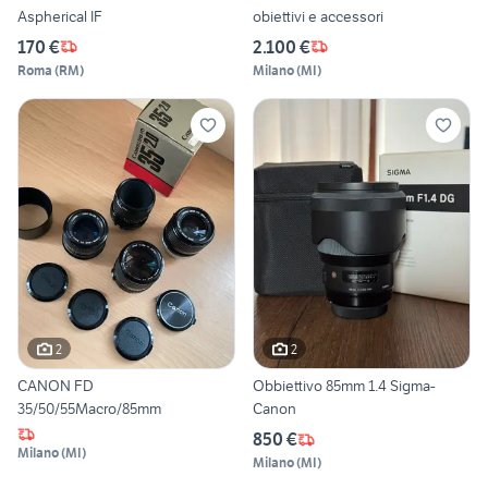
Aspherical IF
obiettivi e accessori
170 €
2.100 €
Roma
(
RM
)
Milano
(
MI
)
2
2
CANON FD
Obbiettivo 85mm 1.4 Sigma-
35/50/55Macro/85mm
Canon
850 €
Milano
(
MI
)
Milano
(
MI
)