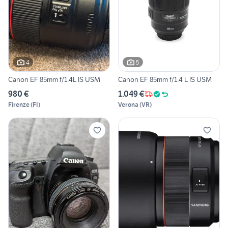
4
5
Canon EF 85mm f/1.4L IS USM
Canon EF 85mm f/1.4 L IS USM
980 €
1.049 €
Firenze
(
FI
)
Verona
(
VR
)