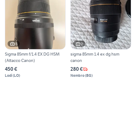
6
2
Sigma 85mm f/1.4 EX DG HSM
sigma 85mm 1.4 ex dg hsm
(Attacco Canon)
canon
450 €
280 €
Lodi
(
LO
)
Nembro
(
BG
)