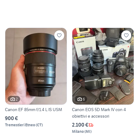
2
6
Canon EF 85mm f/1.4 L IS USM
Canon EOS 5D Mark IV con 4
obiettivi e accessori
900 €
2.100 €
Tremestieri Etneo
(
CT
)
Milano
(
MI
)