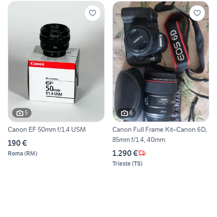
5
6
Canon EF 50mm f/1.4 USM
Canon Full Frame Kit–Canon 6D,
85mm f/1.4, 40mm
190 €
1.290 €
Roma
(
RM
)
Trieste
(
TS
)