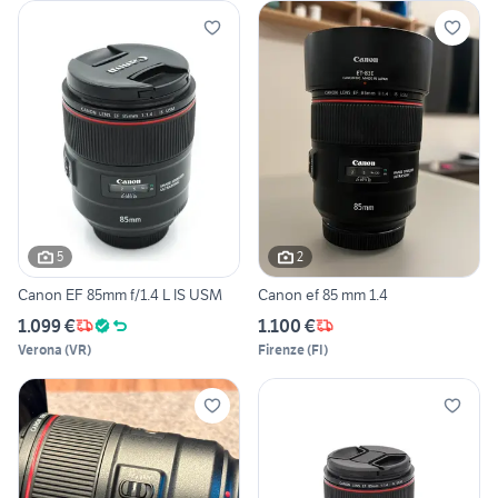
5
2
Canon EF 85mm f/1.4 L IS USM
Canon ef 85 mm 1.4
1.099 €
1.100 €
Verona
(
VR
)
Firenze
(
FI
)