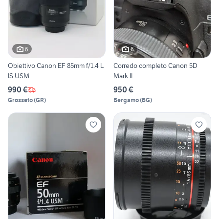
6
6
Obiettivo Canon EF 85mm f/1.4 L
Corredo completo Canon 5D
IS USM
Mark II
990 €
950 €
Grosseto
(
GR
)
Bergamo
(
BG
)