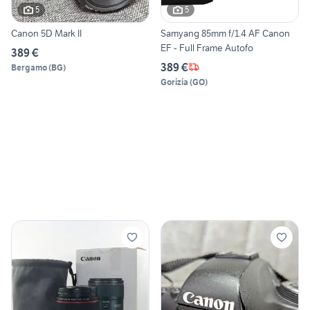
5
5
Canon 5D Mark II
Samyang 85mm f/1.4 AF Canon
EF - Full Frame Autofo
389 €
389 €
Bergamo
(
BG
)
Gorizia
(
GO
)