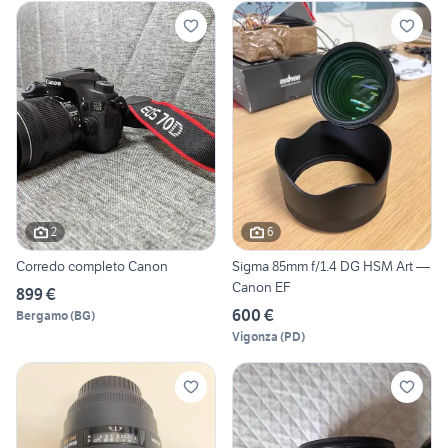
2
6
Corredo completo Canon
Sigma 85mm f/1.4 DG HSM Art —
Canon EF
899 €
600 €
Bergamo
(
BG
)
Vigonza
(
PD
)