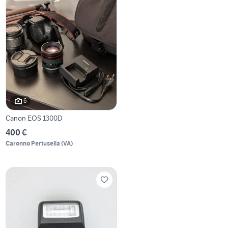
6
Canon EOS 1300D
400 €
Caronno Pertusella
(
VA
)