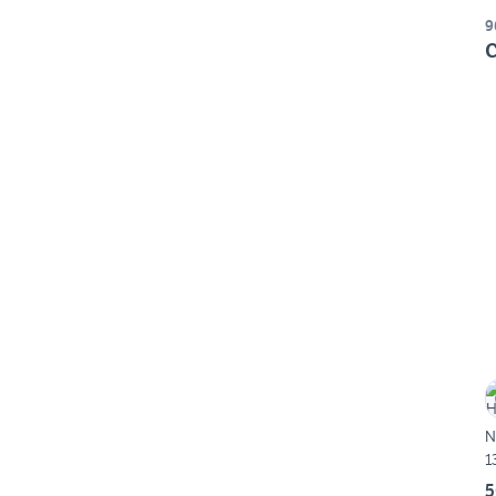
9
C
N
1
5