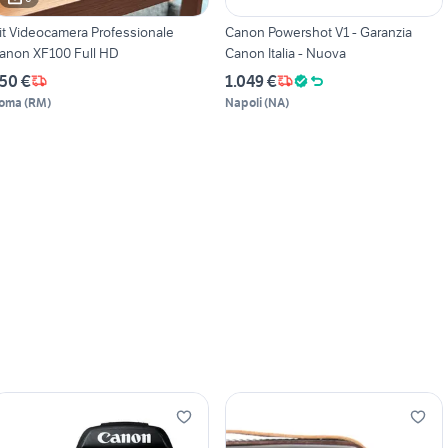
it Videocamera Professionale
Canon Powershot V1 - Garanzia
anon XF100 Full HD
Canon Italia - Nuova
50 €
1.049 €
oma
(
RM
)
Napoli
(
NA
)