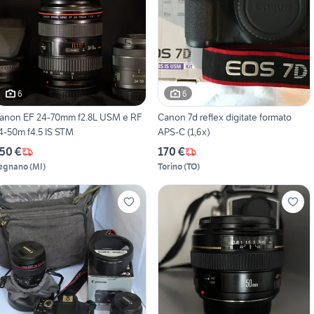
6
6
anon EF 24-70mm f2.8L USM e RF
Canon 7d reflex digitate formato
4-50m f4.5 IS STM
APS-C (1,6x)
50 €
170 €
egnano
(
MI
)
Torino
(
TO
)