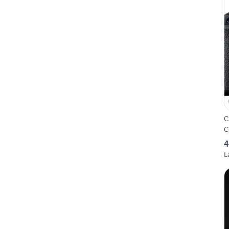
C
C
4
L