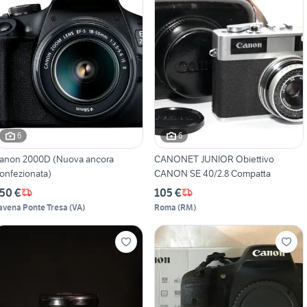
6
6
anon 2000D (Nuova ancora
CANONET JUNIOR Obiettivo
onfezionata)
CANON SE 40/2.8 Compatta
50 €
105 €
avena Ponte Tresa
(
VA
)
Roma
(
RM
)