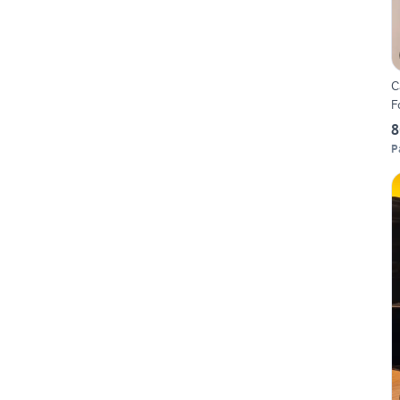
C
F
8
P