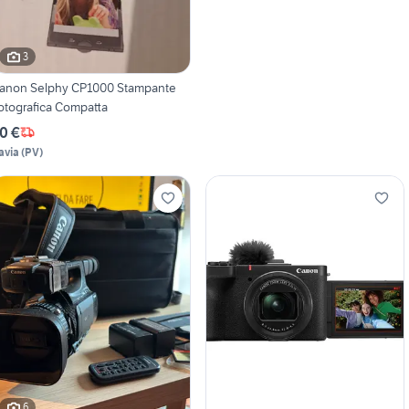
3
anon Selphy CP1000 Stampante
otografica Compatta
0 €
avia
(
PV
)
6