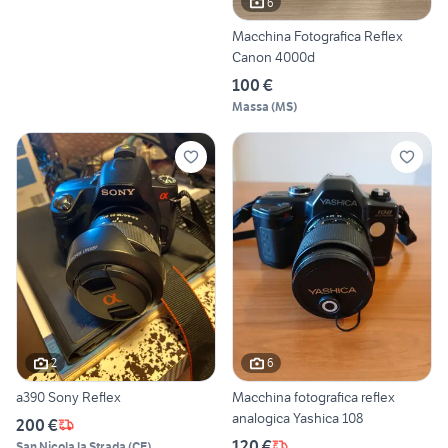
6
Macchina Fotografica Reflex
Canon 4000d
100 €
Massa
(
MS
)
2
6
a390 Sony Reflex
Macchina fotografica reflex
analogica Yashica 108
200 €
120 €
San Nicola la Strada
(
CE
)