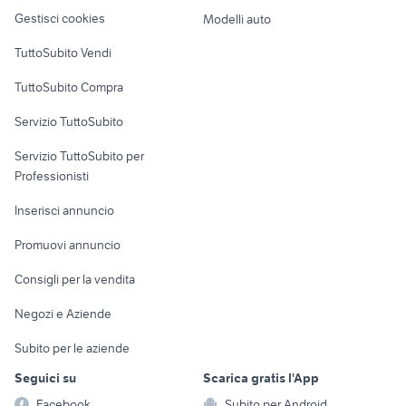
Veicoli commerciali
altro
Gestisci cookies
Modelli auto
Case vacanza
TuttoSubito Vendi
Uffici e Locali
TuttoSubito Compra
commerciali
Servizio TuttoSubito
elettronica
per la casa e la
sports e hobby
Servizio TuttoSubito per
persona
Informatica
Animali
Professionisti
Arredamento e
Console e
Accessori per
Casalinghi
Inserisci annuncio
Videogiochi
animali
Elettrodomestici
Promuovi annuncio
Audio/Video
Musica e Film
Giardino e Fai da te
Consigli per la vendita
Fotografia
Libri e Riviste
Abbigliamento e
Negozi e Aziende
Telefonia
Strumenti Musicali
Accessori
Subito per le aziende
Sports
Tutto per i bambini
Seguici su
Scarica gratis l'App
Biciclette
Facebook
Subito per Android