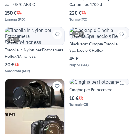
con 28/70 APS-C
Canon Eos 1200 d
150 €
220 €
Limena
(
PD
)
Torino
(
TO
)
6
2
Blackrapid Cinghia Tracolla
Tracolla in Nylon per Fotocamera
Spallaccio X Reflex
Reflex/Mirrorless
45 €
20 €
Napoli
(
NA
)
Macerata
(
MC
)
Cinghia per Fotocamera
10 €
Termoli
(
CB
)