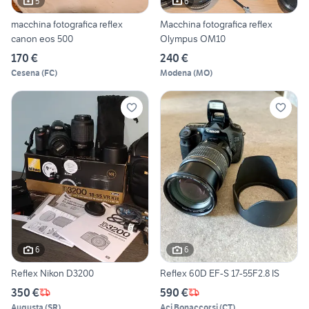
5
6
macchina fotografica reflex
Macchina fotografica reflex
canon eos 500
Olympus OM10
170 €
240 €
Cesena
(
FC
)
Modena
(
MO
)
6
6
Reflex Nikon D3200
Reflex 60D EF-S 17-55F2.8 IS
350 €
590 €
Augusta
(
SR
)
Aci Bonaccorsi
(
CT
)