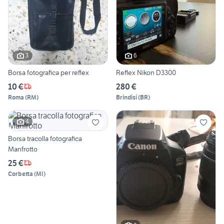
3
6
Borsa fotografica per reflex
Reflex Nikon D3300
10 €
280 €
Roma
(
RM
)
Brindisi
(
BR
)
4
Borsa tracolla fotografica
Manfrotto
25 €
Corbetta
(
MI
)