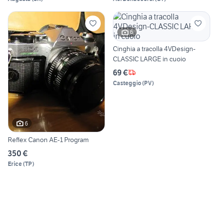
6
Cinghia a tracolla 4VDesign-
CLASSIC LARGE in cuoio
69 €
Casteggio
(
PV
)
6
Reflex Canon AE-1 Program
350 €
Erice
(
TP
)