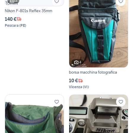
3
Nikon F-801s Reflex 35mm
140 €
Pescara
(
PE
)
4
borsa macchina fotografica
10 €
Vicenza
(
VI
)