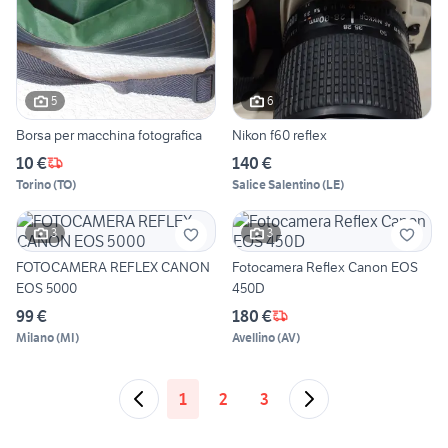
5
6
Borsa per macchina fotografica
Nikon f60 reflex
10 €
140 €
Torino
(
TO
)
Salice Salentino
(
LE
)
3
3
FOTOCAMERA REFLEX CANON
Fotocamera Reflex Canon EOS
EOS 5000
450D
99 €
180 €
Milano
(
MI
)
Avellino
(
AV
)
1
2
3