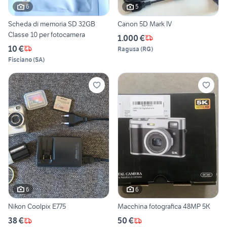
6
5
Scheda di memoria SD 32GB
Canon 5D Mark IV
Classe 10 per fotocamera
1.000 €
10 €
Ragusa
(
RG
)
Fisciano
(
SA
)
6
6
Nikon Coolpix E775
Macchina fotografica 48MP 5K
38 €
50 €