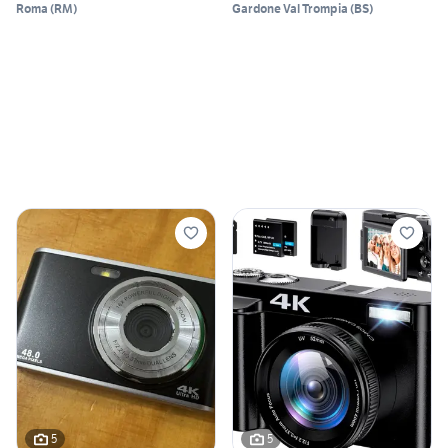
Roma
(
RM
)
Gardone Val Trompia
(
BS
)
5
5