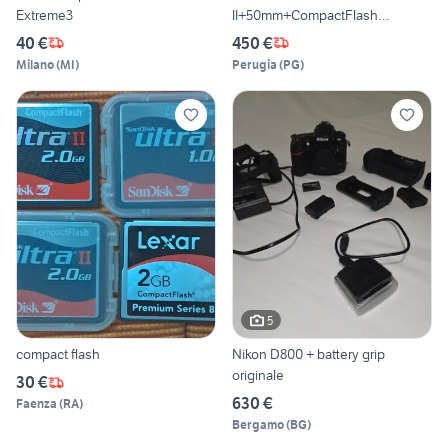
Extreme3
II+50mm+CompactFlash
32GB+lettore CF
40 €
450 €
Milano
(
MI
)
Perugia
(
PG
)
5
compact flash
Nikon D800 + battery grip
originale
30 €
630 €
Faenza
(
RA
)
Bergamo
(
BG
)