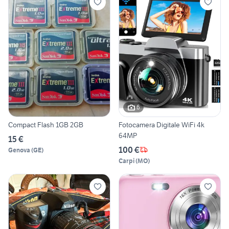
6
Compact Flash 1GB 2GB
Fotocamera Digitale WiFi 4k
64MP
15 €
100 €
Genova
(
GE
)
Carpi
(
MO
)