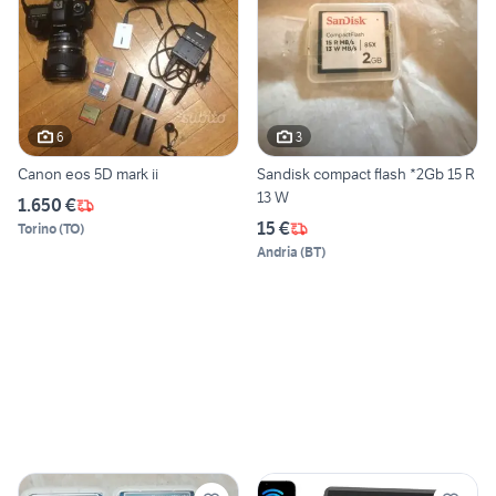
6
3
Canon eos 5D mark ii
Sandisk compact flash *2Gb 15 R
13 W
1.650 €
15 €
Torino
(
TO
)
Andria
(
BT
)