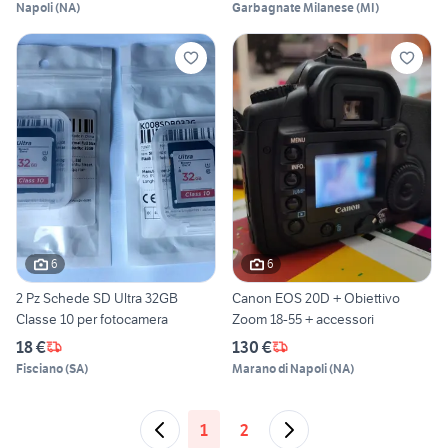
Napoli
(
NA
)
Garbagnate Milanese
(
MI
)
6
6
2 Pz Schede SD Ultra 32GB
Canon EOS 20D + Obiettivo
Classe 10 per fotocamera
Zoom 18-55 + accessori
18 €
130 €
Fisciano
(
SA
)
Marano di Napoli
(
NA
)
1
2