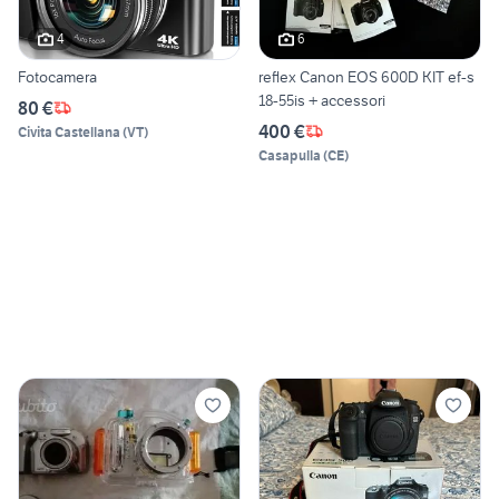
4
6
Fotocamera
reflex Canon EOS 600D KIT ef-s
18-55is + accessori
80 €
400 €
Civita Castellana
(
VT
)
Casapulla
(
CE
)