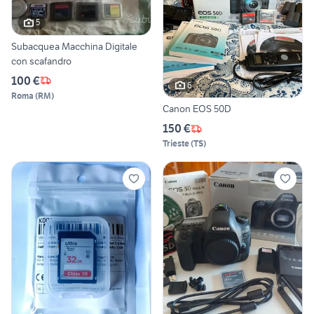
5
Subacquea Macchina Digitale
con scafandro
100 €
6
Roma
(
RM
)
Canon EOS 50D
150 €
Trieste
(
TS
)