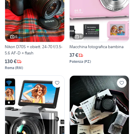
6
6
Nikon D70S + obiett. 24-70 f/3.5-
Macchina fotografica bambina
5.6 AF-D + flash
37 €
130 €
Potenza
(
PZ
)
Roma
(
RM
)