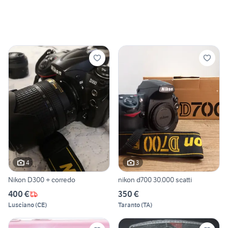
4
3
Nikon D300 + corredo
nikon d700 30.000 scatti
400 €
350 €
Lusciano
(
CE
)
Taranto
(
TA
)