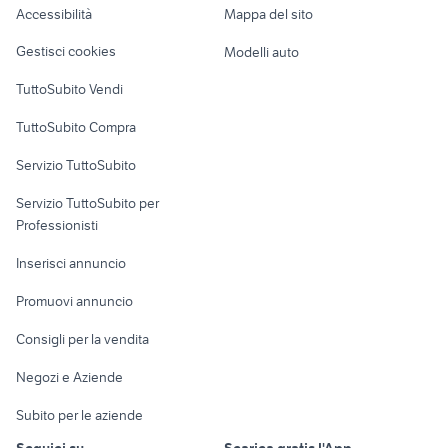
Accessibilità
Mappa del sito
Loft, mansarde e
Veicoli commerciali
altro
Gestisci cookies
Modelli auto
Case vacanza
TuttoSubito Vendi
Uffici e Locali
TuttoSubito Compra
commerciali
Servizio TuttoSubito
elettronica
per la casa e la
sports e hobby
Servizio TuttoSubito per
persona
Informatica
Animali
Professionisti
Arredamento e
Console e
Accessori per
Casalinghi
Inserisci annuncio
Videogiochi
animali
Elettrodomestici
Promuovi annuncio
Audio/Video
Musica e Film
Giardino e Fai da te
Consigli per la vendita
Fotografia
Libri e Riviste
Abbigliamento e
Negozi e Aziende
Telefonia
Strumenti Musicali
Accessori
Subito per le aziende
Sports
Tutto per i bambini
Seguici su
Scarica gratis l'App