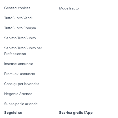
Veicoli commerciali
altro
Gestisci cookies
Modelli auto
Case vacanza
TuttoSubito Vendi
Uffici e Locali
TuttoSubito Compra
commerciali
Servizio TuttoSubito
elettronica
per la casa e la
sports e hobby
Servizio TuttoSubito per
persona
Informatica
Animali
Professionisti
Arredamento e
Console e
Accessori per
Casalinghi
Inserisci annuncio
Videogiochi
animali
Elettrodomestici
Promuovi annuncio
Audio/Video
Musica e Film
Giardino e Fai da te
Consigli per la vendita
Fotografia
Libri e Riviste
Abbigliamento e
Negozi e Aziende
Telefonia
Strumenti Musicali
Accessori
Subito per le aziende
Sports
Tutto per i bambini
Seguici su
Scarica gratis l'App
Biciclette