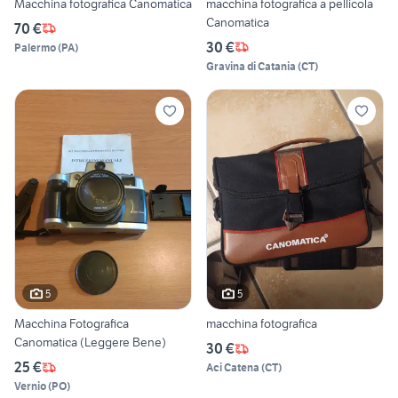
Macchina fotografica Canomatica
macchina fotografica a pellicola
Canomatica
70 €
30 €
Palermo
(
PA
)
Gravina di Catania
(
CT
)
5
5
Macchina Fotografica
macchina fotografica
Canomatica (Leggere Bene)
30 €
25 €
Aci Catena
(
CT
)
Vernio
(
PO
)