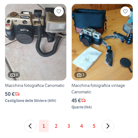
4
3
Macchina fotografica Canomatic
Macchina fotografica vintage
Canomatic
50 €
45 €
Castiglione delle Stiviere
(
MN
)
Quarto
(
NA
)
1
2
3
4
5