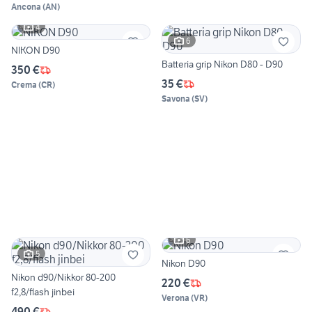
Ancona
(
AN
)
4
6
NIKON D90
Batteria grip Nikon D80 - D90
350 €
35 €
Crema
(
CR
)
Savona
(
SV
)
6
5
Nikon D90
Nikon d90/Nikkor 80-200
220 €
f2,8/flash jinbei
Verona
(
VR
)
490 €