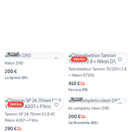
6
Vetrina
Nikon D90
Teleobiettivo Tamron 70/200 f 2.8
200 €
+ Nikon D7100
La Spezia
(
SP
)
410 €
Ferrara
(
FE
)
6
Vetrina
kit completo nikon D90
Tamron SP 24-70mm f/2.8 VC
200 €
Nikon A007 + Filtro
Val Brembilla
(
BG
)
290 €