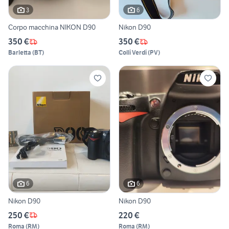
3
6
Corpo macchina NIKON D90
Nikon D90
350 €
350 €
Barletta
(
BT
)
Colli Verdi
(
PV
)
6
6
Nikon D90
Nikon D90
250 €
220 €
Roma
(
RM
)
Roma
(
RM
)