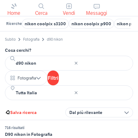
Home
Cerca
Vendi
Messaggi
nikon coolpix s3100
nikon coolpix p900
nikon p95
Ricerche
Subito
Fotografia
d90 nikon
Cosa cerchi?
Filtri
Fotografia
Salva ricerca
Dal più rilevante
716 risultati
D90 nikon in Fotografia