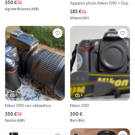
350 €
Appareil photo Nikon D90 + Grip
Agrate Brianza
(
MB
)
185 €
Milano
(
MI
)
6
4
Nikon D90 con obbiettivo
Nikon D90
350 €
300 €
Sovico
(
MB
)
Bari
(
BA
)