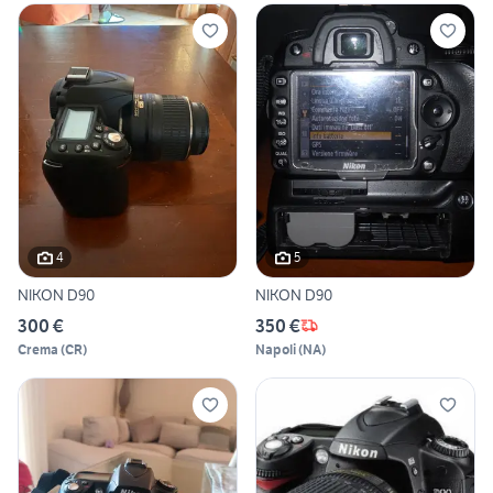
4
5
NIKON D90
NIKON D90
300 €
350 €
Crema
(
CR
)
Napoli
(
NA
)