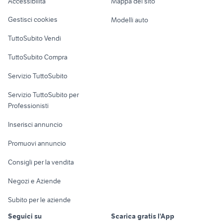
Accessibilità
Mappa del sito
Loft, mansarde e
Veicoli commerciali
fujifilm 18-55
sigma mc-11
altro
Gestisci cookies
Modelli auto
Case vacanza
TuttoSubito Vendi
Uffici e Locali
TuttoSubito Compra
commerciali
Servizio TuttoSubito
elettronica
per la casa e la
sports e hobby
Servizio TuttoSubito per
persona
Informatica
Animali
Professionisti
Arredamento e
Console e
Accessori per
Casalinghi
Inserisci annuncio
Videogiochi
animali
Elettrodomestici
Promuovi annuncio
Audio/Video
Musica e Film
Giardino e Fai da te
Consigli per la vendita
Fotografia
Libri e Riviste
Abbigliamento e
Negozi e Aziende
Telefonia
Strumenti Musicali
Accessori
Subito per le aziende
Sports
Tutto per i bambini
Seguici su
Scarica gratis l'App