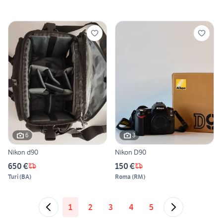
6
3
Nikon d90
Nikon D90
650 €
150 €
Turi
(
BA
)
Roma
(
RM
)
1
2
3
4
5