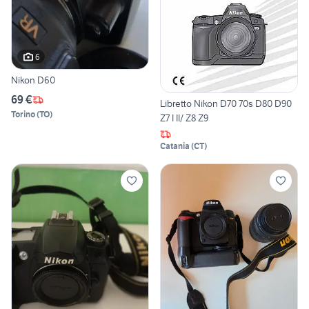
6
Nikon D60
69 €
Libretto Nikon D70 70s D80 D90
Torino
(
TO
)
Z7 I II/ Z8 Z9
Catania
(
CT
)