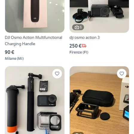
6
DJI Osmo Action Multifunctional
dji osmo action 3
Charging Handle
250 €
90 €
Firenze
(
FI
)
Milano
(
MI
)