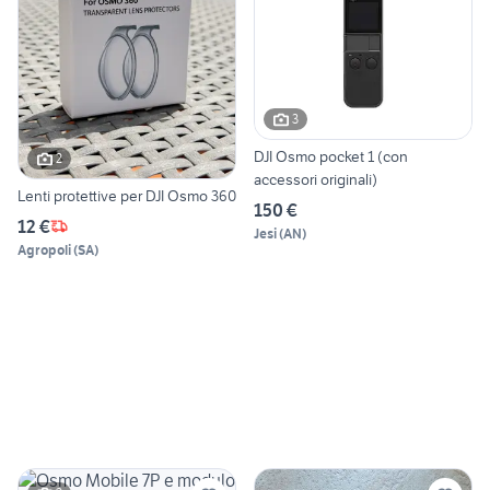
3
DJI Osmo pocket 1 (con
2
accessori originali)
Lenti protettive per DJI Osmo 360
150 €
12 €
Jesi
(
AN
)
Agropoli
(
SA
)