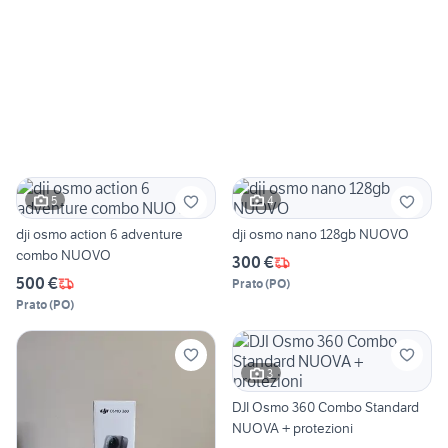
5
4
dji osmo action 6 adventure
dji osmo nano 128gb NUOVO
combo NUOVO
300 €
500 €
Prato
(
PO
)
Prato
(
PO
)
3
DJI Osmo 360 Combo Standard
NUOVA + protezioni