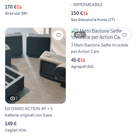
- IMPERMEABILE
170 €
150 €
Siracusa
(
SR
)
San Giovanni la Punta
(
CT
)
3
3 Metri Bastone Selfie Invisibile
per Action Cam
45 €
Agropoli
(
SA
)
2
DJI OSMO ACTION 4K + 3
batterie originali con base
149 €
Cagliari
(
CA
)