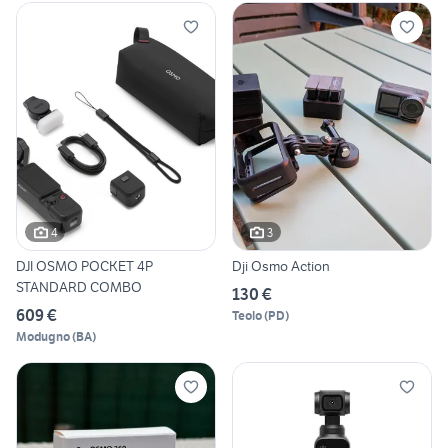
4
3
DJI OSMO POCKET 4P
Dji Osmo Action
STANDARD COMBO
130 €
609 €
Teolo
(
PD
)
Modugno
(
BA
)