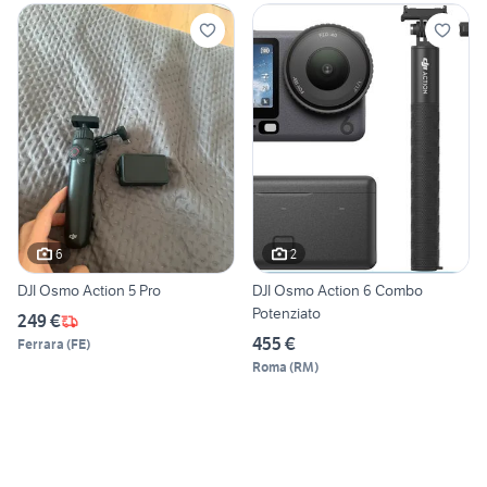
6
2
DJI Osmo Action 5 Pro
DJI Osmo Action 6 Combo
Potenziato
249 €
455 €
Ferrara
(
FE
)
Roma
(
RM
)