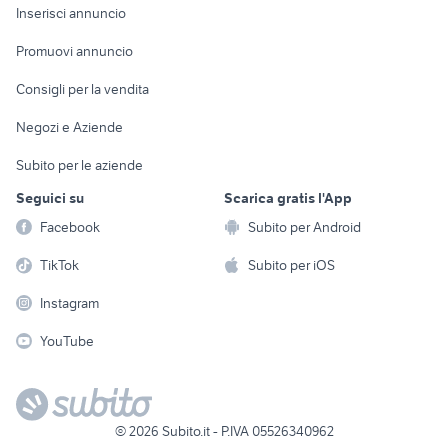
Console e
Accessori per
Casalinghi
Inserisci annuncio
Videogiochi
animali
Elettrodomestici
Promuovi annuncio
Audio/Video
Musica e Film
Giardino e Fai da te
Consigli per la vendita
Fotografia
Libri e Riviste
Abbigliamento e
Negozi e Aziende
Telefonia
Strumenti Musicali
Accessori
Subito per le aziende
Sports
Tutto per i bambini
Seguici su
Scarica gratis l'App
Biciclette
Facebook
Subito per Android
Collezionismo
TikTok
Subito per iOS
Instagram
YouTube
©
2026
Subito.it - P.IVA 05526340962