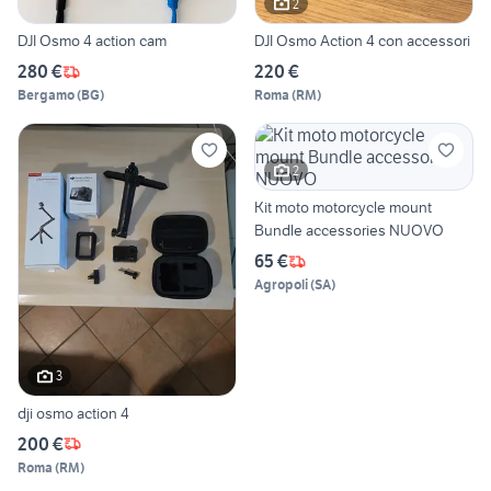
2
DJI Osmo 4 action cam
DJI Osmo Action 4 con accessori
280 €
220 €
Bergamo
(
BG
)
Roma
(
RM
)
2
Kit moto motorcycle mount
Bundle accessories NUOVO
65 €
Agropoli
(
SA
)
3
dji osmo action 4
200 €
Roma
(
RM
)