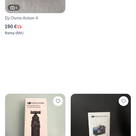
6
Dji Osmo Action 4
190 €
Roma
(
RM
)