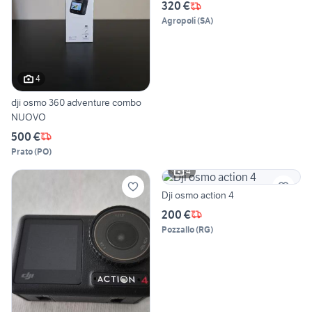
320 €
Agropoli
(
SA
)
4
dji osmo 360 adventure combo
NUOVO
500 €
Prato
(
PO
)
4
Dji osmo action 4
200 €
Pozzallo
(
RG
)