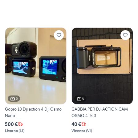
6
6
Gopro 10 Dji action 4 Dji Osmo
GABBIA PER DJI ACTION CAM
Nano
OSMO 4- 5-3
500 €
40 €
Livorno
(
LI
)
Vicenza
(
VI
)