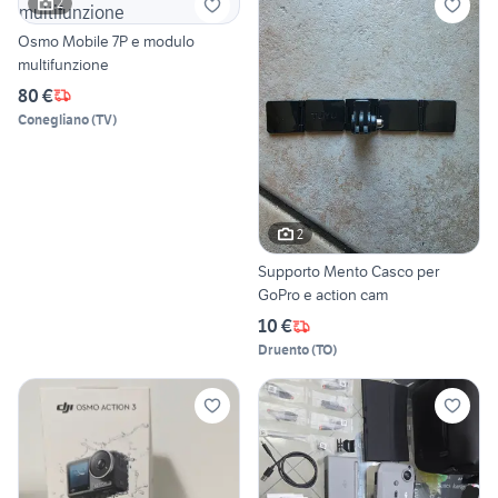
2
Osmo Mobile 7P e modulo
multifunzione
80 €
Conegliano
(
TV
)
2
Supporto Mento Casco per
GoPro e action cam
10 €
Druento
(
TO
)