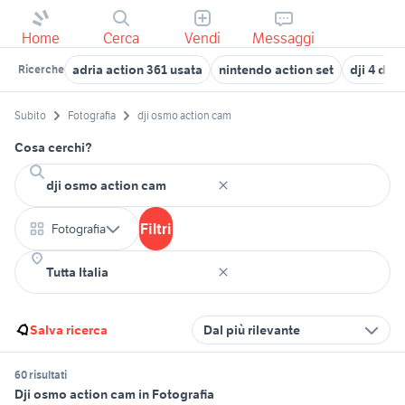
Home
Cerca
Vendi
Messaggi
adria action 361 usata
nintendo action set
dji 4 dro
Ricerche
Subito
Fotografia
dji osmo action cam
Cosa cerchi?
Filtri
Fotografia
Salva ricerca
Dal più rilevante
60 risultati
Dji osmo action cam in Fotografia