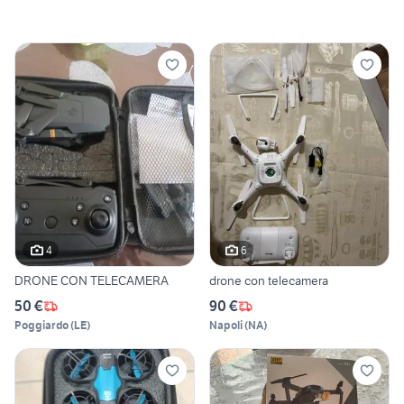
4
6
DRONE CON TELECAMERA
drone con telecamera
50 €
90 €
Poggiardo
(
LE
)
Napoli
(
NA
)