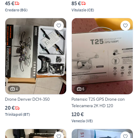
45 €
85 €
Credaro
(
BG
)
Vitulazio
(
CE
)
4
6
Drone Denver DCH-350
Potensic T25 GPS Drone con
Telecamera 2K HD 120
20 €
120 €
Trinitapoli
(
BT
)
Venezia
(
VE
)