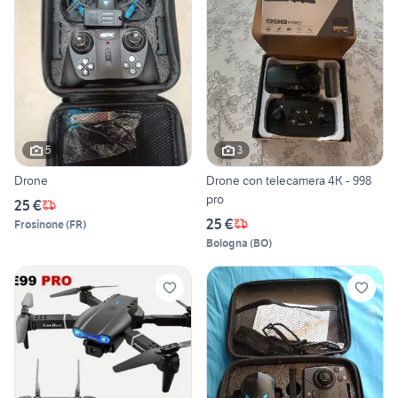
5
3
Drone
Drone con telecamera 4K - 998
pro
25 €
25 €
Frosinone
(
FR
)
Bologna
(
BO
)