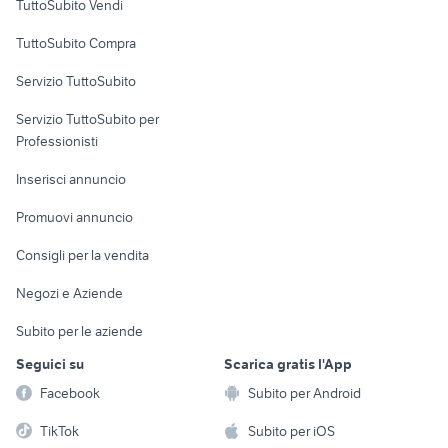
TuttoSubito Vendi
Uffici e Locali
TuttoSubito Compra
commerciali
Servizio TuttoSubito
elettronica
per la casa e la
sports e hobby
Servizio TuttoSubito per
persona
Informatica
Animali
Professionisti
Arredamento e
Console e
Accessori per
Casalinghi
Inserisci annuncio
Videogiochi
animali
Elettrodomestici
Promuovi annuncio
Audio/Video
Musica e Film
Giardino e Fai da te
Consigli per la vendita
Fotografia
Libri e Riviste
Abbigliamento e
Negozi e Aziende
Telefonia
Strumenti Musicali
Accessori
Subito per le aziende
Sports
Tutto per i bambini
Seguici su
Scarica gratis l'App
Biciclette
Facebook
Subito per Android
Collezionismo
TikTok
Subito per iOS