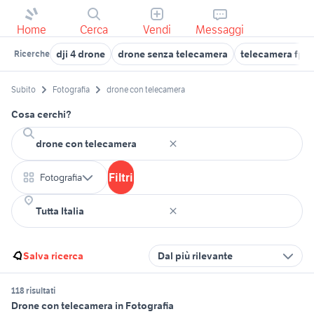
Home
Cerca
Vendi
Messaggi
dji 4 drone
drone senza telecamera
telecamera fpv 
Ricerche
Subito
Fotografia
drone con telecamera
Cosa cerchi?
Filtri
Fotografia
Salva ricerca
Dal più rilevante
118 risultati
Drone con telecamera in Fotografia