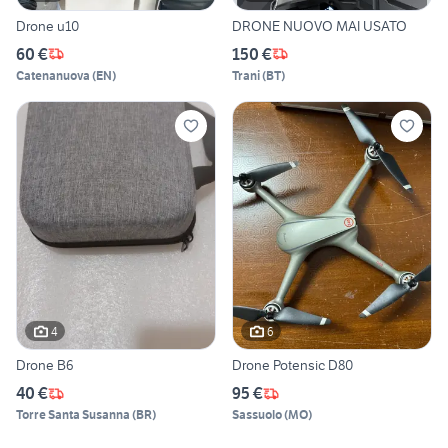
Drone u10
DRONE NUOVO MAI USATO
60 €
150 €
Catenanuova
(
EN
)
Trani
(
BT
)
4
6
Drone B6
Drone Potensic D80
40 €
95 €
Torre Santa Susanna
(
BR
)
Sassuolo
(
MO
)