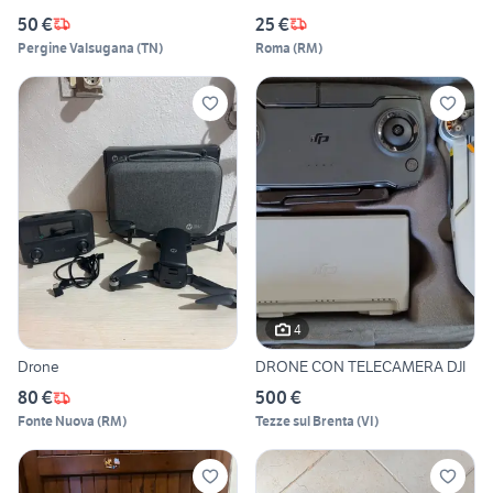
50 €
25 €
Pergine Valsugana
(
TN
)
Roma
(
RM
)
4
Drone
DRONE CON TELECAMERA DJI
80 €
500 €
Fonte Nuova
(
RM
)
Tezze sul Brenta
(
VI
)