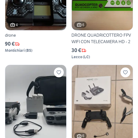
4
6
drone
DRONE QUADRICOTTERO FPV
WIFI CON TELECAMERA HD - 2
90 €
30 €
Montichiari
(
BS
)
Lecco
(
LC
)
6