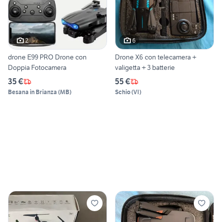
2
6
drone E99 PRO Drone con
Drone X6 con telecamera +
Doppia Fotocamera
valigetta + 3 batterie
35 €
55 €
Besana in Brianza
(
MB
)
Schio
(
VI
)