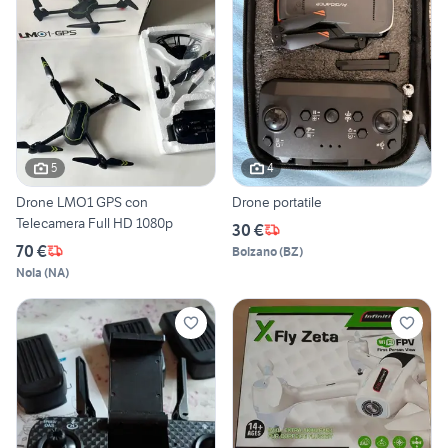
5
4
Drone LMO1 GPS con
Drone portatile
Telecamera Full HD 1080p
30 €
70 €
Bolzano
(
BZ
)
Nola
(
NA
)