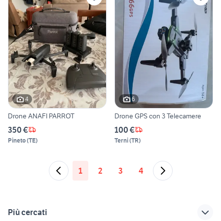
4
6
Drone ANAFI PARROT
Drone GPS con 3 Telecamere
350 €
100 €
Pineto
(
TE
)
Terni
(
TR
)
1
2
3
4
Più cercati