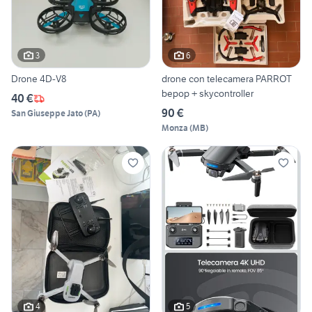
3
6
Drone 4D-V8
drone con telecamera PARROT
bepop + skycontroller
40 €
90 €
San Giuseppe Jato
(
PA
)
Monza
(
MB
)
4
5