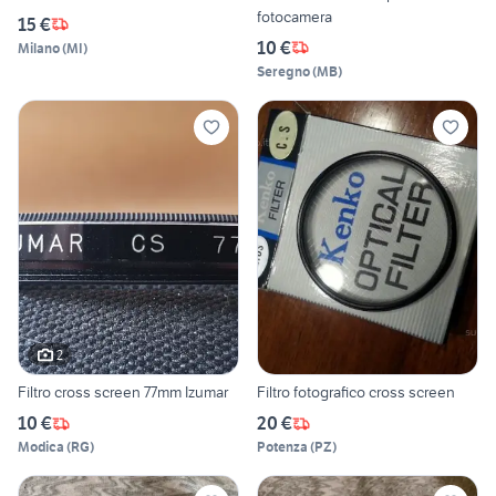
fotocamera
15 €
10 €
Milano
(
MI
)
Seregno
(
MB
)
2
Filtro cross screen 77mm Izumar
Filtro fotografico cross screen
10 €
20 €
Modica
(
RG
)
Potenza
(
PZ
)