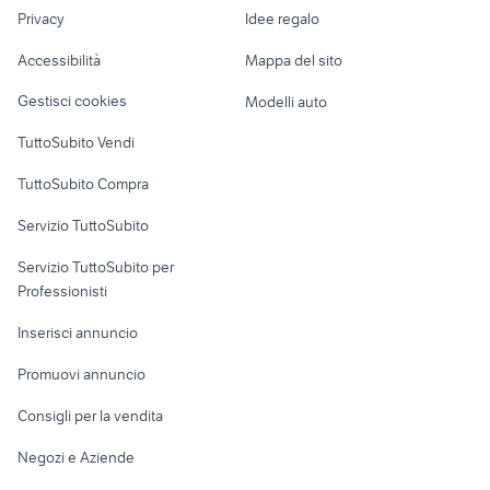
Nautica
lavoro
honor magic
vivo smartphone
Privacy
Idee regalo
Garage e box
supporto volante ps4
casse musica
Caravan e Camper
Accessibilità
Mappa del sito
Loft, mansarde e
Veicoli commerciali
altro
Gestisci cookies
Modelli auto
Case vacanza
TuttoSubito Vendi
Uffici e Locali
TuttoSubito Compra
commerciali
Servizio TuttoSubito
elettronica
per la casa e la
sports e hobby
Servizio TuttoSubito per
persona
Informatica
Animali
Professionisti
Arredamento e
Console e
Accessori per
Casalinghi
Inserisci annuncio
Videogiochi
animali
Elettrodomestici
Promuovi annuncio
Audio/Video
Musica e Film
Giardino e Fai da te
Consigli per la vendita
Fotografia
Libri e Riviste
Abbigliamento e
Negozi e Aziende
Telefonia
Strumenti Musicali
Accessori