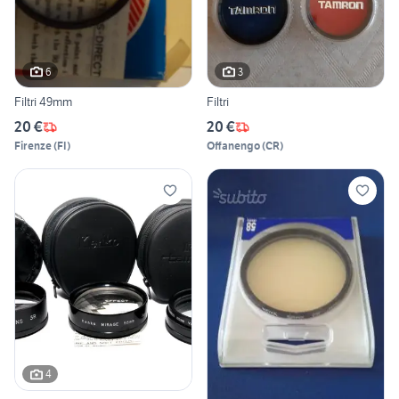
6
3
Filtri 49mm
Filtri
20 €
20 €
Firenze
(
FI
)
Offanengo
(
CR
)
4