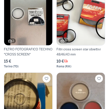
2
5
FILTRO FOTOGRAFICO TECHNO
Filtri cross screen star obiettivi
"CROSS SCREEN"
48/46/43 mm
15 €
10 €
Torino
(
TO
)
Roma
(
RM
)