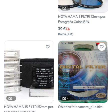
6
HOYA HAMA 5 FILTRI 72mm per
Fotografia Colori B/N
39 €
Roma
(
RM
)
6
2
HOYA HAMA 15 FILTRI 52mm per
Obiettivi fotocamere_due filtri
Fotografia Colori B/N