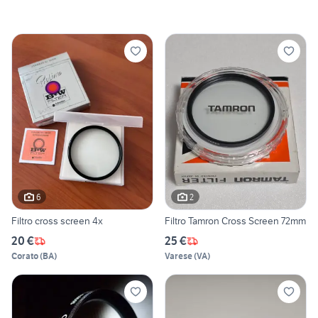
6
2
Filtro cross screen 4x
Filtro Tamron Cross Screen 72mm
20 €
25 €
Corato
(
BA
)
Varese
(
VA
)