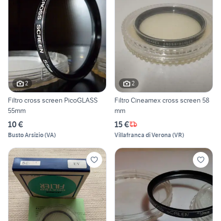
2
2
Filtro cross screen PicoGLASS
Filtro Cineamex cross screen 58
55mm
mm
10 €
15 €
Busto Arsizio
(
VA
)
Villafranca di Verona
(
VR
)