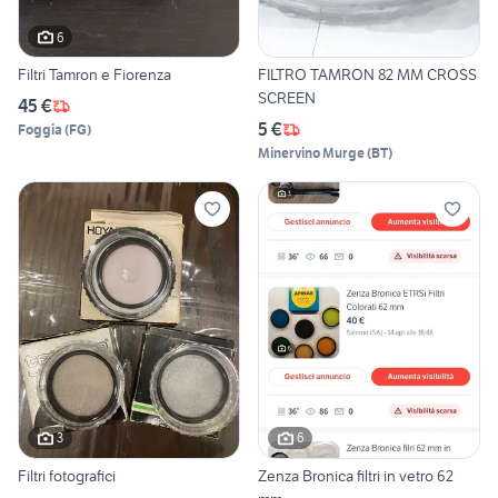
6
Filtri Tamron e Fiorenza
FILTRO TAMRON 82 MM CROSS
SCREEN
45 €
5 €
Foggia
(
FG
)
Minervino Murge
(
BT
)
3
6
Filtri fotografici
Zenza Bronica filtri in vetro 62